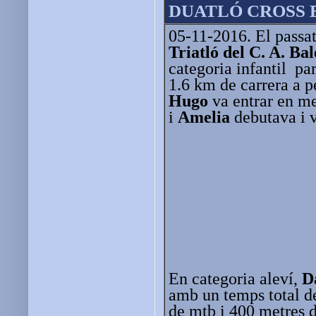
DUATLÓ CROSS 
05-11-2016. El passat
Triatló del C. A. Ba
categoria infantil pa
1.6 km de carrera a p
Hugo
va entrar en me
i
Amelia
debutava i v
En categoria aleví,
D
amb un temps total d
de mtb i 400 metres d