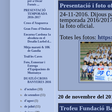
per a Oscar
Presentació i foto o
Fornés ...
PRESENTACIÓ
24-11-2016. Dijous pa
TEMPORADA
2016-2017
temporada 2016/2017, 
Cross d'Atapuerca
la foto oficial.
Gran Fons d'Ondara
Encarna Cardona 1a
Totes les fotos:
https
absoluta en el
Desafío Lurbel d...
Mitja marató & 10K
de Gandia
Trail les Caves
Foto, Esmorzar i
Entrega
d'Equipacions de
Muntanya
DUATLÓ CROSS
BANYERES 2016
►
d’octubre
(10)
►
de setembre
(11)
20 de novembre del 20
►
d’agost
(1)
Trofeu Fundació Bal
►
de juliol
(11)