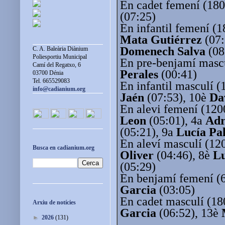
En cadet femení (18
(07:25)
En infantil femení (
Mata Gutiérrez
(07:
Domenech Salva
(08
C. A. Baleària Diànium
Poliesportiu Municipal
En pre-benjamí masc
Camí del Regatxo, 6
Perales
(00:41)
03700 Dénia
Tel. 665529083
En infantil masculí 
info@cadianium.org
Jaén
(07:53), 10è
Da
En alevi femení (12
Leon
(05:01), 4a
Adr
(05:21), 9a
Lucía Pal
En aleví masculí (1
Busca en cadianium.org
Oliver
(04:46), 8è
Lu
(05:29)
En benjamí femení 
Garcia
(03:05)
En cadet masculí (1
Arxiu de notícies
Garcia
(06:52), 13è
►
2026
(131)