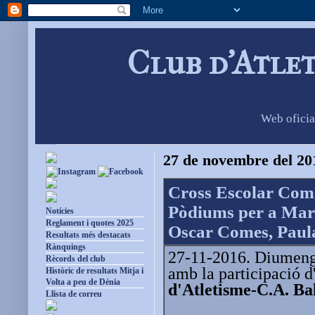
Club d'Atle
Web oficia
27 de novembre del 20
Cross Escolar Com
Pòdiums per a Mar 
Notícies
Reglament i quotes 2025
Oscar Comes, Paula
Resultats més destacats
Rànquings
27-11-2016. Diumenge 
Rècords del club
amb la participació d'
Històric de resultats Mitja i
Volta a peu de Dénia
d'Atletisme-C.A. Ba
Llista de correu