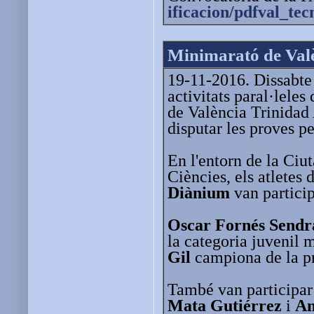
ificacion/pdfval_tec
Minimarató de Valè
19-11-2016. Dissabte 
activitats paral·leles
de València Trinidad
disputar les proves p
En l'entorn de la Ciuta
Ciències, els atletes 
Diànium
van particip
Oscar Fornés Sendr
la categoria juvenil 
Gil
campiona de la pr
També van participa
Mata Gutiérrez
i
An