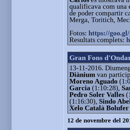
qualificava com una 
de poder compartir c
Merga, Toritich, Mec
Fotos:
https://goo.gl
Resultats complets:
h
Gran Fons d'Onda
13-11-2016. Diumenge
Diànium
van partici
Moreno Aguado
(1:
Garcia
(1:10:28),
Sa
Pedro Soler Valles
(
(1:16:30),
Sindo Abe
Xelo Català Bolufer
12 de novembre del 20