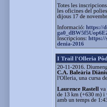
Totes les inscripcions
les oficines del poli
dijous 17 de novembr
Informació:
https:/
ga0_dBW5f5Uop6EZ7
Inscripcions:
https:/
denia-2016
I Trail l'Olleria P
20-11-2016. Diumenge
C.A. Baleària Diàn
l'Olleria, una cursa 
Laurence Rastell
va 
de 13 km (+630 m) i 
amb un temps de 1:4