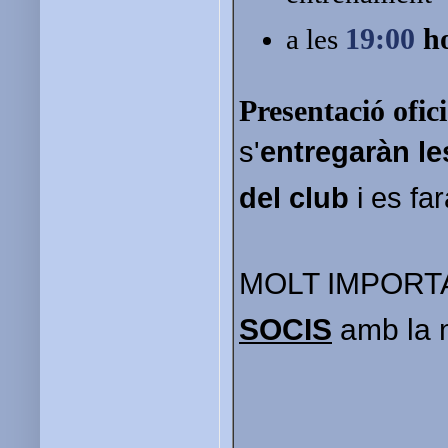
19:00
ho
a les
Presentació ofic
s'
entregaràn
le
del club
i es fa
MOLT IMPORTAN
SOCIS
amb la