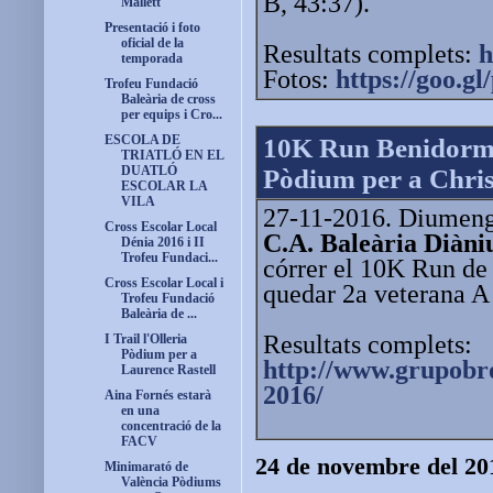
B, 43:37).
Mallett
Presentació i foto
oficial de la
Resultats complets:
h
temporada
Fotos:
https://goo.gl
Trofeu Fundació
Baleària de cross
per equips i Cro...
ESCOLA DE
10K Run Benidor
TRIATLÓ EN EL
DUATLÓ
Pòdium per a Chris
ESCOLAR LA
VILA
27-11-2016. Diumenge
Cross Escolar Local
C.A. Baleària Diàni
Dénia 2016 i II
Trofeu Fundaci...
córrer el 10K Run d
Cross Escolar Local i
quedar 2a veterana A
Trofeu Fundació
Baleària de ...
Resultats complets:
I Trail l'Olleria
Pòdium per a
http://www.grupobro
Laurence Rastell
2016/
Aina Fornés estarà
en una
concentració de la
FACV
24 de novembre del 20
Minimarató de
València Pòdiums