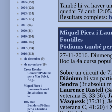
►
2025
(158)
També hi va haver un
►
2024
(129)
quedar 7è amb 12:05
►
2023
(114)
Resultats complets:
h
►
2022
(125)
►
2021
(94)
Miquel Piera i Laur
►
2020
(81)
►
2019
(204)
Fontilles
►
2018
(196)
Pòdiums també per 
►
2017
(194)
27-11-2016. Diumenge
▼
2016
(213)
►
de desembre
(9)
lloc la 4a cursa popul
▼
de novembre
(19)
Cross Escolar
Sobre un circuit de 
ComarcalPòdiums
per a Mar Salvá,
Diànium
hi van part
Àng...
Sendra
(3r absolut ma
Miquel Piera i
Laurence Rastell
(3a
Laurence Rastell
3rs absoluts en
veterana B, 33:36),
J
la...
Vázquezk
(35:31),
J
10K Run
veterana C, 41:20) i
BenidormPòdium
per a Christina