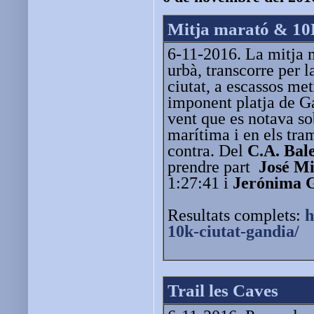
Mitja marató & 10
6-11-2016. La mitja m
urbà, transcorre per 
ciutat, a escassos met
imponent platja de Ga
vent que es notava so
marítima i en els tra
contra. Del
C.A. Bal
prendre part
José Mi
1:27:41 i
Jerónima G
Resultats complets:
h
10k-ciutat-gandia/
Trail les Caves