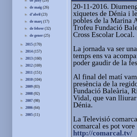
►
de juny
(29)
20-11-2016. Diumenge
►
de maig
(26)
xiquetes de Dénia i les
►
d’abril
(23)
pobles de la Marina Al
►
de març
(17)
Trofeu Fundació Baleà
►
de febrer
(32)
Cross Escolar Local.
►
de gener
(25)
►
2015
(170)
La jornada va ser una 
►
2014
(157)
temps ens va acompa
►
2013
(160)
poder gaudir de la fes
►
2012
(169)
►
2011
(151)
Al final del matí va
►
2010
(104)
presència de la regid
►
2009
(83)
Fundació Baleària, Ri
►
2008
(92)
Vidal, que van lliurar
►
2007
(98)
Dénia.
►
2006
(64)
►
2005
(11)
La Televisió comarcal
comarcal es pot vore 
http://comarcal.tv/