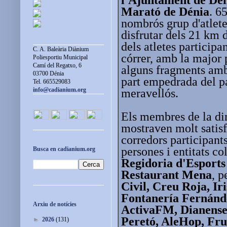
Marató de Dénia
. 6
nombrós grup d'atlet
disfrutar dels 21 km 
dels atletes particip
C. A. Baleària Diànium
córrer, amb la major p
Poliesportiu Municipal
Camí del Regatxo, 6
alguns fragments amb 
03700 Dénia
part empedrada del pa
Tel. 665529083
info@cadianium.org
meravellós.
Els membres de la di
mostraven molt satisf
corredors participants
persones i entitats co
Busca en cadianium.org
Regidoria d'Esports
Restaurant Mena
, 
Civil, Creu Roja, Ir
Fontanería Fernánd
Arxiu de notícies
ActivaFM, Dianense
Peretó, AleHop, Frut
►
2026
(131)