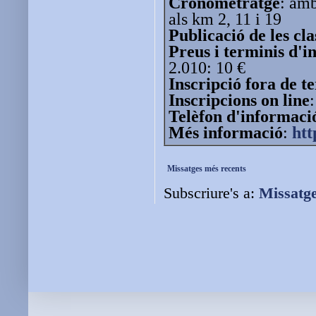
Cronometratge
: amb
als km 2, 11 i 19
Publicació de les cla
Preus i terminis d'i
2.010: 10 €
Inscripció fora de t
Inscripcions on line
Telèfon d'informaci
Més informació
:
htt
Missatges més recents
Subscriure's a:
Missatg