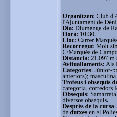
Organitzen
: Club d'
l'Ajuntament de Déni
Dia
: Diumenge de R
Hora
: 10:30.
Lloc
: Carrer Marqué
Recorregut
: Molt si
C/Marqués de Camp
Distància
: 21.097 m 
Avituallaments
: Als
Categories
: Júnior-p
anteriors); masculina
Trofeus i obsequis d
categoria, corredors 
Obsequis
: Samarreta
diversos obsequis.
Després de la cursa
:
de
dutxes
en el Polie