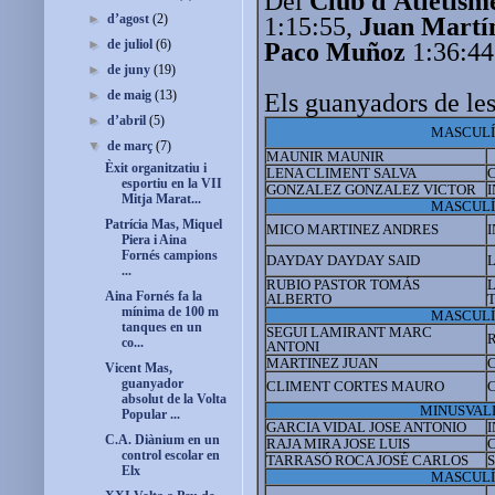
Del
Club d'Atletism
►
d’agost
(2)
1:15:55,
Juan Martí
►
de juliol
(6)
Paco Muñoz
1:36:44
►
de juny
(19)
►
de maig
(13)
Els guanyadors de les
►
d’abril
(5)
MASCULÍ
▼
de març
(7)
MAUNIR MAUNIR
Èxit organitzatiu i
LENA CLIMENT SALVA
esportiu en la VII
GONZALEZ GONZALEZ VICTOR
Mitja Marat...
MASCULÍ
Patrícia Mas, Miquel
MICO MARTINEZ ANDRES
Piera i Aina
Fornés campions
DAYDAY DAYDAY SAID
...
RUBIO PASTOR TOMÁS
L
Aina Fornés fa la
ALBERTO
mínima de 100 m
MASCULÍ
tanques en un
SEGUI LAMIRANT MARC
co...
ANTONI
MARTINEZ JUAN
C
Vicent Mas,
guanyador
CLIMENT CORTES MAURO
C
absolut de la Volta
MINUSVAL
Popular ...
GARCIA VIDAL JOSE ANTONIO
C.A. Diànium en un
RAJA MIRA JOSE LUIS
control escolar en
TARRASÓ ROCA JOSÉ CARLOS
Elx
MASCULÍ