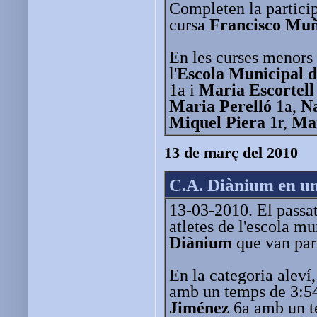
Completen la partici
cursa
Francisco Muñ
En les curses menors 
l'
Escola Municipal d
1a i
Maria Escortell
Maria Perelló
1a,
N
Miquel Piera
1r,
Ma
13 de març del 2010
C.A. Diànium en un
13-03-2010. El passat 
atletes de l'escola m
Diànium
que van part
En la categoria aleví
amb un temps de 3:5
Jiménez
6a amb un t