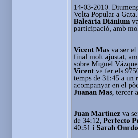
14-03-2010. Diumenge
Volta Popular a Gata
Baleària Diànium
va
participació, amb mol
Vicent Mas
va ser el
final molt ajustat, a
sobre Miguel Vázquez
Vicent
va fer els 975
temps de 31:45 a un r
acompanyar en el pò
Juanan Mas
, tercer
Juan Martínez
va se
de 34:12,
Perfecto P
40:51 i
Sarah Onrdo