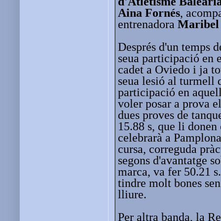
d'Atletisme Baleàri
Aina Fornés
, acompa
entrenadora
Maribel
Després d'un temps d
seua participació en
cadet a Oviedo i ja t
seua lesió al turmell 
participació en aque
voler posar a prova el
dues proves de tanque
15.88 s, que li donen 
celebrarà a Pamplona 
cursa, correguda prà
segons d'avantatge so
marca, va fer 50.21 s.
tindre molt bones sen
lliure.
Per altra banda, la R