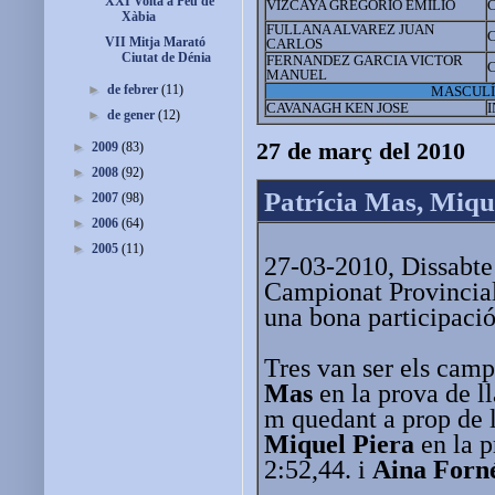
XXI Volta a Peu de
VIZCAYA GREGORIO EMILIO
C
Xàbia
FULLANA ALVAREZ JUAN
C
VII Mitja Marató
CARLOS
Ciutat de Dénia
FERNANDEZ GARCIA VICTOR
MANUEL
►
de febrer
(11)
MASCULÍ
CAVANAGH KEN JOSE
►
de gener
(12)
27 de març del 2010
►
2009
(83)
►
2008
(92)
Patrícia Mas, Mique
►
2007
(98)
►
2006
(64)
►
2005
(11)
27-03-2010, Dissabte 
Campionat Provincia
una bona participació 
Tres van ser els camp
Mas
en la prova de l
m quedant a prop de 
Miquel Piera
en la p
2:52,44. i
Aina Forn