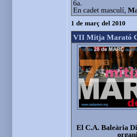
6a.
En cadet masculí,
Ma
1 de març del 2010
VII Mitja Marató C
El C.A. Baleària D
organ