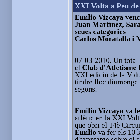
XXI Volta a Peu de
Emilio Vizcaya venc
Juan Martínez, Sar
seues categories
Carlos Moratalla i 
07-03-2010. Un total
el
Club d'Atletisme
XXI edició de la Vol
tindre lloc diumenge p
segons.
Emilio Vizcaya
va fe
atlètic en la XXI Vol
que obri el 14è Circu
Emilio
va fer els 10
d'avantatge sobre el 