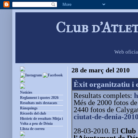
Club d'Atle
Web oficia
28 de març del 2010
Èxit organitzatiu i
Notícies
Resultats complets:
h
Reglament i quotes 2026
Més de 2000 fotos d
Resultats més destacats
2440 fotos de Calyga
Rànquings
Rècords del club
ciutat-de-denia-201
Històric de resultats Mitja i
Volta a peu de Dénia
Llista de correu
28-03-2010. El
Club 
l'Ajuntament de Dé