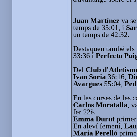
Juan Martínez
va se
temps de 35:01, i
Sar
un temps de 42:32.
Destaquen també els 
33:36 i
Perfecto Pui
Del
Club d'Atletism
Ivan Soria
36:16,
Di
Avargues
55:04,
Ped
En les curses de les 
Carlos Moratalla
, v
fer 22è.
Emma Durut
primer
En aleví femení,
Lau
Maria Perelló
primer