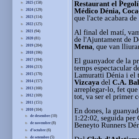
Restaurant el Pegol
►
2025
(158)
Médico Dénia, Coca
►
2024
(129)
que l'acte acabara de
►
2023
(114)
►
2022
(125)
Al final del matí, v
►
2021
(94)
de l'Ajuntament de D
►
2020
(81)
Mena
, que van lliur
►
2019
(204)
►
2018
(196)
El guanyador de la p
►
2017
(194)
temps espectacular de
►
2016
(213)
Lamuratti Dénia i el 
►
2015
(170)
Vizcaya
del
C.A. Ba
►
2014
(157)
arreplegar-lo, fet que
►
2013
(160)
tot, va ser el primer 
►
2012
(169)
►
2011
(151)
En dones, la guanyad
▼
2010
(104)
►
de desembre
(10)
1:22:02, seguida per 
►
de novembre
(8)
Beneyto Runners Dén
►
d’octubre
(6)
►
de setembre
(5)