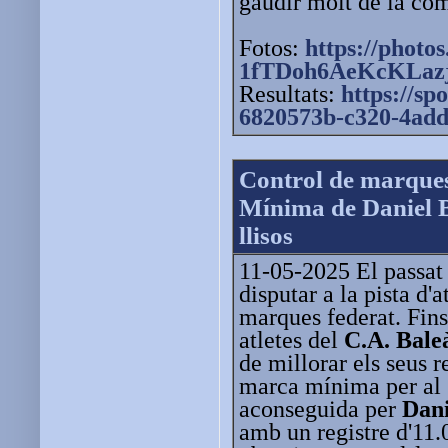
gaudir molt de la com
Fotos:
https://photos
1fTDoh6AeKcKLaz
Resultats:
https://
spo
6820573b-c320-4add
Control de marque
Mínima de Daniel 
llisos
11-05-2025 El passat
disputar a la pista d'
marques federat. Fins
atletes del
C.A. Bale
de millorar els seus r
marca mínima per al
aconseguida per
Dani
amb un registre d'11.0