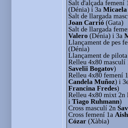
Salt d'alçada femení
(Dénia) i 3a
Micaela
Salt de llargada masc
Joan Carrió
(Gata)
Salt de llargada fem
Valero
(Dénia) i 3a
M
Llançament de pes f
(Dénia)
Llançament de pilota
Relleu 4x80 masculí 
Savelii Bogatov
)
Relleu 4x80 femení 1
Candela Muñoz
) i 
Francina Fredes
)
Relleu 4x80 mixt 2n 
i
Tiago Ruhmann
)
Cross masculí 2n
Sav
Cross femení 1a
Aish
Cózar
(Xàbia)