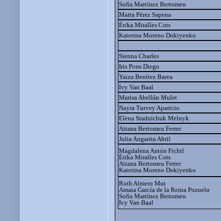
Sofía Martínez Bertomeu
Marta Pérez Sapena
Érika Miralles Cots
Katerina Moreno Dokiyenko
Sienna Charles
Iris Pons Diego
Yaiza Benítez Barea
Ivy Van Baal
Marisa Abellán Mulet
Nayra Turvey Aparicio
Elena Stadnichuk Melnyk
Aitana Bertomeu Ferrer
Julia Angarita Abril
Magdalena Antón Fichtl
Érika Miralles Cots
Aitana Bertomeu Ferrer
Katerina Moreno Dokiyenko
Ruth Almero Mut
Amaia García de la Reina Pozuelo
Sofía Martínez Bertomeu
Ivy Van Baal