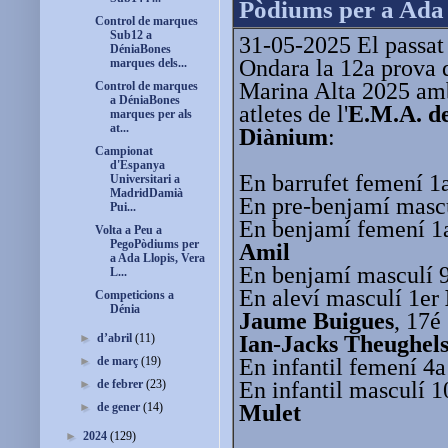
Pòdiums per a Ada 
Control de marques
Sub12 a
31-05-2025 El passat 
DéniaBones
Ondara la 12a prova d
marques dels...
Marina Alta 2025 amb
Control de marques
a DéniaBones
atletes de l'
E.M.A. de
marques per als
at...
Diànium
:
Campionat
d'Espanya
En barrufet femení 1
Universitari a
MadridDamià
En pre-benjamí masc
Pui...
En benjamí femení 
Volta a Peu a
PegoPòdiums per
Amil
a Ada Llopis, Vera
En benjamí masculí 
L...
En aleví masculí 1er
Competicions a
Dénia
Jaume Buigues
, 17é
Ian-Jacks Theughel
►
d’abril
(11)
En infantil femení 4
►
de març
(19)
En infantil masculí 
►
de febrer
(23)
Mulet
►
de gener
(14)
►
2024
(129)