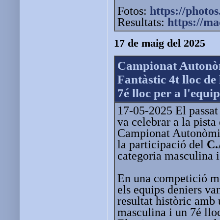
Fotos:
https://photos
Resultats:
https://m
17 de maig del 2025
Campionat Autonòm
Fantàstic 4t lloc d
7é lloc per a l'equi
17-05-2025 El passat 
va celebrar a la pista
Campionat Autonòmic
la participació del
C.
categoria masculina 
En una competició mo
els equips deniers va
resultat històric amb 
masculina i un 7é llo