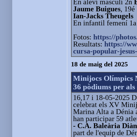
En aleví masculí 2n
Jaume Buigues
, 19é
Ian-Jacks Theugels
En infantil femení 1
Fotos:
https://photos
Resultats:
https://w
cursa-popular-jesus
18 de maig del 2025
Minijocs Olímpics 
36 pòdiums per als 
16,17 i 18-05-2025 Do
celebrat els XV Mini
Marina Alta a Dénia 
han participar 59 atlet
- C.A. Baleària Dià
part de l'equip de Déni