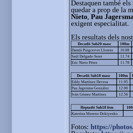
Destaquen també els r
quedar a prop de la 
Nieto
,
Pau Jagersm
exigent especialitat.
Els resultats dels nos
Decatló Sub20 masc
100m
Damià Puigcerver Llorens
10.88
Saúl Delgado Serer
11.74
Eric Nieto Pérez
11.78
Decatló Sub18 masc
100m
Eddy Martínez Devesa
11.95
Pau Jagersma González
12.00
Iván Gómez Martínez
12.56
Heptatló Sub18 fem
100
Katerina Moreno Dokiyenko
Fotos:
https://photos