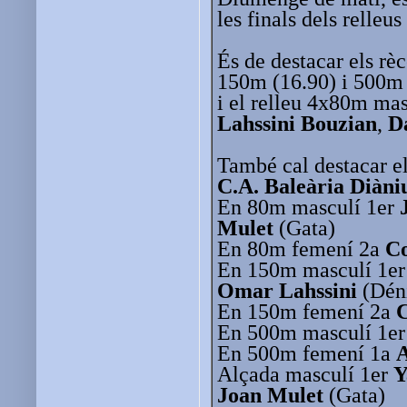
les finals dels relleu
És de destacar els rèc
150m (16.90) i 500m 
i el relleu 4x80m ma
Lahssini Bouzian
,
D
També cal destacar el
C.A. Baleària Diàn
En 80m masculí 1er
Mulet
(Gata)
En 80m femení 2a
C
En 150m masculí 1e
Omar Lahssini
(Dén
En 150m femení 2a
En 500m masculí 1er
En 500m femení 1a
A
Alçada masculí 1er
Y
Joan Mulet
(Gata)