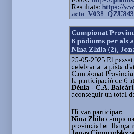
Fotos:
https://photos
Resultats:
https://ww
acta_V038_QZU843
Campionat Provinci
6 pòdiums per als a
Nina Zhila (2), Jo
25-05-2025 El passat
celebrar a la pista d'
Campionat Provincia
la participació de 6 at
Dénia - C.A. Baleàr
aconseguir un total d
Hi van participar:
Nina Zhila
campiona
provincial en llançam
Jonas Cimoradsky
s