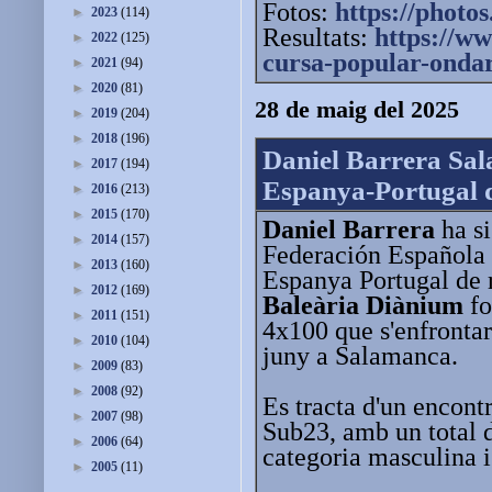
Fotos:
https://photos
►
2023
(114)
Resultats:
https://w
►
2022
(125)
cursa-
popular-onda
►
2021
(94)
►
2020
(81)
28 de maig del 2025
►
2019
(204)
►
2018
(196)
Daniel Barrera Sala
►
2017
(194)
Espanya-Portugal d
►
2016
(213)
►
2015
(170)
Daniel Barrera
ha si
►
2014
(157)
Federación Española 
►
2013
(160)
Espanya Portugal de r
►
2012
(169)
Baleària Diànium
fo
►
2011
(151)
4x100 que s'enfrontar
►
2010
(104)
juny a Salamanca.
►
2009
(83)
►
2008
(92)
Es tracta d'un encont
►
2007
(98)
Sub23, amb un total d
►
2006
(64)
categoria masculina 
►
2005
(11)