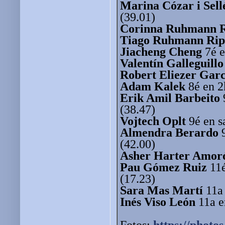
Marina Cózar i Sell
(39.01)
Corinna Ruhmann 
Tiago Ruhmann Rip
Jiacheng Cheng
7é e
Valentín Galleguill
Robert Eliezer Garc
Adam Kalek
8é en 2
Erik Amil Barbeito
(38.47)
Vojtech Oplt
9é en s
Almendra Berardo
9
(42.00)
Asher Harter Amor
Pau Gómez Ruiz
11é
(17.23)
Sara Mas Martí
11a 
Inés Viso León
11a e