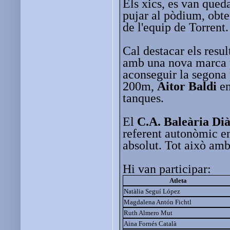
Els xics, es van queda
pujar al pòdium, obte
de l'equip de Torrent
Cal destacar els resul
amb una nova marca p
aconseguir la segona
200m,
Aitor Baldi
e
tanques.
El
C.A. Baleària Di
referent autonòmic en 
absolut. Tot això amb
Hi van participar:
Atleta
Natàlia Seguí López
Magdalena Antón Fichtl
Ruth Almero Mut
Aina Fornés Català