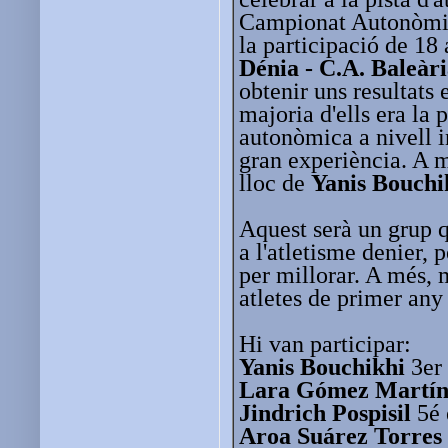
Campionat Autonòmic
la participació de 18 a
Dénia - C.A. Baleàr
obtenir uns resultats 
majoria d'ells era la
autonòmica a nivell i
gran experiència. A m
lloc de
Yanis Bouchi
Aquest serà un grup 
a l'atletisme denier, 
per millorar. A més, m
atletes de primer any 
Hi van participar:
Yanis Bouchikhi
3er 
Lara Gómez Martín
Jindrich Pospisil
5é 
Aroa Suárez Torres