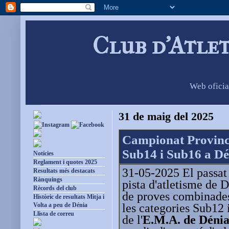
Club d'Atle
Web oficia
31 de maig del 2025
Campionat Provinci
Sub14 i Sub16 a Dé
Notícies
Reglament i quotes 2025
31-05-2025 El passat 
Resultats més destacats
Rànquings
pista d'atletisme de
Rècords del club
de proves combinades
Històric de resultats Mitja i
les categories Sub12 
Volta a peu de Dénia
Llista de correu
de l'
E.M.A. de Dénia