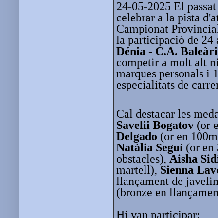
24-05-2025 El passat 
celebrar a la pista d'
Campionat Provincia
la participació de 24 a
Dénia - C.A. Baleàr
competir a molt alt n
marques personals i 
especialitats de carre
Cal destacar les meda
Savelii Bogatov
(or 
Delgado
(or en 100m t
Natàlia Seguí
(or en
obstacles),
Aisha Sid
martell),
Sienna Lav
llançament de javeli
(bronze en llançament
Hi van participar: