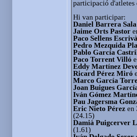
participació d'atletes
Hi van participar:
Daniel Barrera Sala
Jaime Orts Pastor
e
Paco Sellens Escriv
Pedro Mezquida Pl
Pablo García Castri
Paco Torrent Villó
e
Eddy Martínez Dev
Ricard Pérez Miró
e
Marco García Torr
Joan Buigues Garcí
Iván Gómez Martín
Pau Jagersma Gonz
Eric Nieto Pérez
en 
(24.15)
Damià Puigcerver 
(1.61)
Iván Delgado Serer