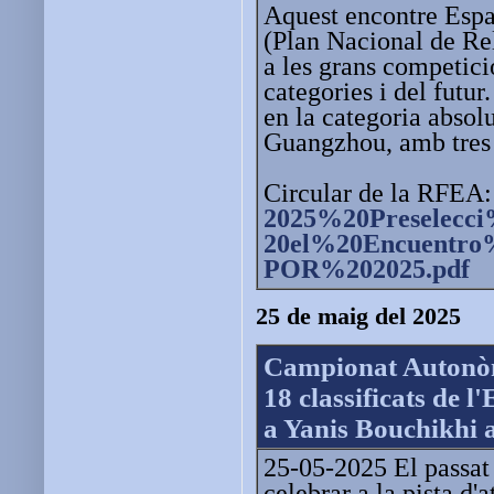
Aquest encontre Espa
(Plan Nacional de Rel
a les grans competici
categories i del futur
en la categoria absol
Guangzhou, amb tres 
Circular de la RFEA
2025%20Preselec
20el%20Encuentro
POR%202025.pdf
25 de maig del 2025
Campionat Autonòm
18 classificats de 
a Yanis Bouchikhi a
25-05-2025 El passat
celebrar a la pista d'