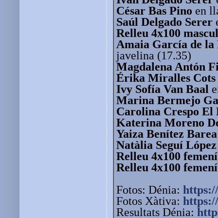
César Bas Pino
en ll
Saúl Delgado Serer
Relleu 4x100 mascu
Amaia García de la
javelina (17.35)
Magdalena Antón F
Érika Miralles Cots
Ivy Sofía Van Baal
e
Marina Bermejo Ga
Carolina Crespo El
Katerina Moreno D
Yaiza Benítez Bare
Natàlia Seguí López
Relleu 4x100 femení
Relleu 4x100 femení
Fotos: Dénia:
https:/
Fotos Xàtiva:
https:/
Resultats Dénia:
http