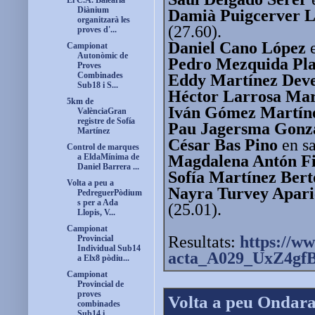
El C.A. Baleària
Diànium
Damià Puigcerver L
organitzarà les
(27.60).
proves d'...
Daniel Cano López
e
Campionat
Autonòmic de
Pedro Mezquida Pl
Proves
Combinades
Eddy Martínez Dev
Sub18 i S...
Héctor Larrosa Mar
5km de
Iván Gómez Martín
ValènciaGran
registre de Sofía
Pau Jagersma Gonz
Martínez
César Bas Pino
en sa
Control de marques
Magdalena Antón Fi
a EldaMínima de
Daniel Barrera ...
Sofía Martínez Ber
Volta a peu a
Nayra Turvey Apari
PedreguerPòdium
s per a Ada
(25.01).
Llopis, V...
Campionat
Resultats:
https://ww
Provincial
Individual Sub14
acta_A029_UxZ4gfB
a Elx8 pòdiu...
Campionat
Provincial de
proves
Volta a peu Ondar
combinades
Sub14 i ...