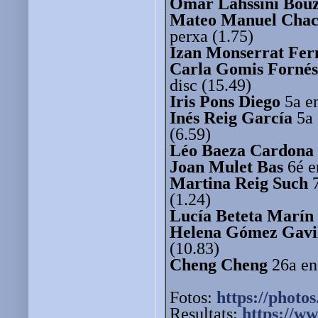
Omar Lahssini Bou
Mateo Manuel Chacó
perxa (1.75)
Izan Monserrat Fer
Carla Gomis Fornés
disc (15.49)
Iris Pons Diego
5a e
Inés Reig García
5a 
(6.59)
Léo Baeza Cardona
Joan Mulet Bas
6é en
Martina Reig Such
(1.24)
Lucía Beteta Marín
Helena Gómez Gavi
(10.83)
Cheng Cheng
26a en
Fotos:
https://photos
Resultats:
https://ww