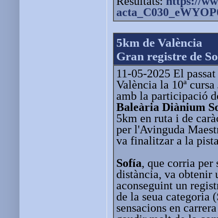
Resultats:
https://ww
acta_C030_eWYOP0
5km de València
Gran registre de S
11-05-2025 El passat
València la 10ª cursa
amb la participació de
Baleària Diànium
So
5km en ruta i de caràc
per l'Avinguda Maest
va finalitzar a la pist
Sofía
, que corria pe
distància, va obtenir 
aconseguint un registr
de la seua categoria
sensacions en carrera