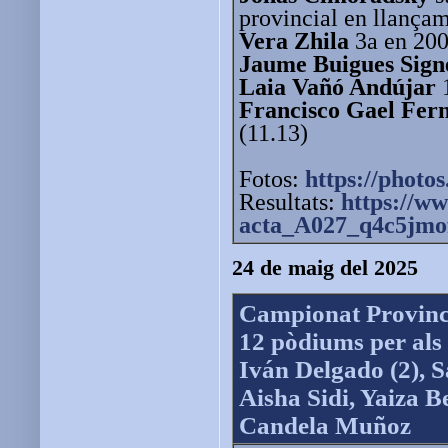
provincial en llançam
Vera Zhila
3a en 2000
Jaume Buigues Sign
Laia Vañó Andújar
Francisco Gael Fer
(11.13)
Fotos:
https://photos
Resultats:
https://ww
acta_A027_q4c5jmo
24 de maig del 2025
Campionat Provinci
12 pòdiums per als 
Iván Delgado (2), S
Aisha Sidi, Yaiza B
Candela Muñoz