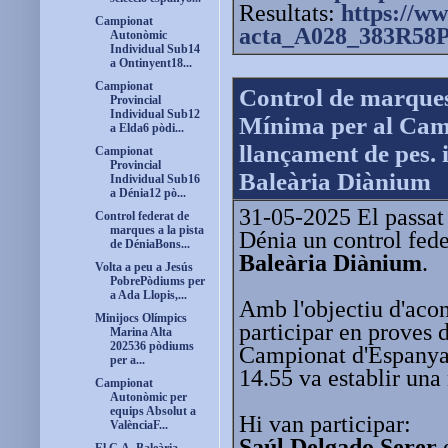
Resultats:
https://ww
Campionat
acta_A028_383R58P
Autonòmic
Individual Sub14
a Ontinyent18...
Campionat
Control de marque
Provincial
Individual Sub12
Mínima per al Cam
a Elda6 pòdi...
llançament de pes. 
Campionat
Provincial
Baleària Diànium
Individual Sub16
a Dénia12 pò...
31-05-2025 El passat 
Control federat de
marques a la pista
Dénia un control fede
de DéniaBons...
Baleària Diànium
.
Volta a peu a Jesús
PobrePòdiums per
a Ada Llopis,...
Amb l'objectiu d'acons
Minijocs Olímpics
participar en proves 
Marina Alta
202536 pòdiums
Campionat d'Espany
per a...
14.55 va establir una
Campionat
Autonòmic per
equips Absolut a
Hi van participar:
ValènciaF...
Saúl Delgado Serer
e