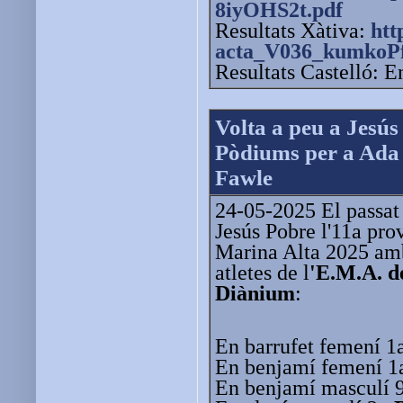
8iyOHS2t.pdf
Resultats Xàtiva:
htt
acta_V036_kumkoPf
Resultats Castelló: E
Volta a peu a Jesús
Pòdiums per a Ada 
Fawle
24-05-2025 El passat 
Jesús Pobre l'11a prov
Marina Alta 2025 amb
atletes de l
'E.M.A. d
Diànium
:
En barrufet femení 1
En benjamí femení 
En benjamí masculí 