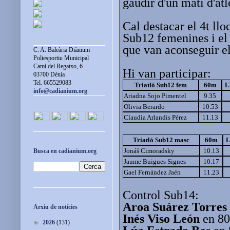
gaudir d'un matí d'atl
Cal destacar el 4t llo
Sub12 femenines i el
que van aconseguir el
C. A. Baleària Diànium
Poliesportiu Municipal
Camí del Regatxo, 6
Hi van participar:
03700 Dénia
Tel. 665529083
Triatló Sub12 fem
60m
L
info@cadianium.org
Ariadna Sojo Pimentel
9.35
Olivia Berardo
10.53
Claudia Arlandis Pérez
11.13
Triatló Sub12 masc
60m
L
Jonáš Cimoradsky
10.13
Busca en cadianium.org
Jaume Buigues Signes
10.17
Gael Fernández Jaén
11.23
Control Sub14:
Aroa Suárez Torres
Arxiu de notícies
Inés Viso León
en 80
►
2026
(131)