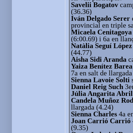
Savelii Bogatov
camp
(36.36)
Iván Delgado Serer
provincial en triple s
Micaela Cenitagoya
(6:00.69) i 6a en lla
Natàlia Seguí López
(44.77)
Aisha Sidi Aranda
ca
Yaiza Benítez Barea
7a en salt de llargada
Sienna Lavoie Solti
Daniel Reig Such
3er
Júlia Angarita Abril
Candela Muñoz Rod
llargada (4.24)
Sienna Charles
4a en
Joan Carrió Carrió
(9.35)