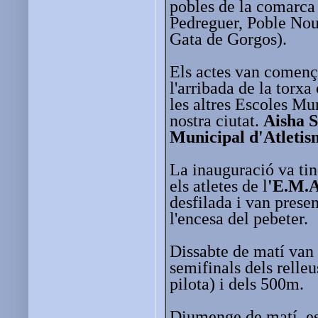
pobles de la comarca
Pedreguer, Poble Nou 
Gata de Gorgos).
Els actes van començ
l'arribada de la torxa
les altres Escoles Mu
nostra ciutat.
Aisha S
Municipal d'Atletis
La inauguració va tind
els atletes de l
'E.M.A
desfilada i van pres
l'encesa del pebeter.
Dissabte de matí van 
semifinals dels relleu
pilota) i dels 500m.
Diumenge de matí, es 