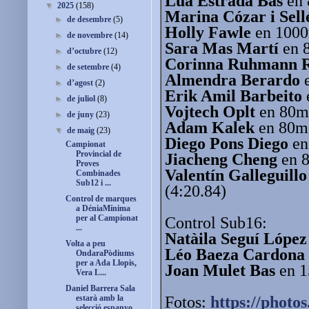
Lúa Estrada Bas
en 
▼
2025
(158)
Marina Cózar i Sell
►
de desembre
(5)
Holly Fawle
en 1000m
►
de novembre
(14)
Sara Mas Martí
en 8
►
d’octubre
(12)
Corinna Ruhmann 
►
de setembre
(4)
Almendra Berardo
e
►
d’agost
(2)
Erik Amil Barbeito
►
de juliol
(8)
Vojtech Oplt
en 80m 
►
de juny
(23)
Adam Kalek
en 80m 
▼
de maig
(23)
Diego Pons Diego
en
Campionat
Provincial de
Jiacheng Cheng
en 8
Proves
Valentín Galleguill
Combinades
Sub12 i ...
(4:20.84)
Control de marques
a DéniaMínima
per al Campionat
Control Sub16:
...
Natàila Seguí Lópe
Volta a peu
Léo Baeza Cardona
OndaraPòdiums
per a Ada Llopis,
Joan Mulet Bas
en 1
Vera L...
Daniel Barrera Sala
Fotos:
https://photos
estarà amb la
selecció espanyo...