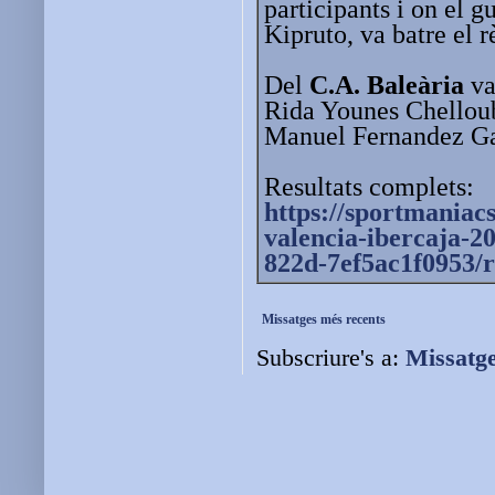
participants i on el 
Kipruto, va batre el 
Del
C.A. Baleària
va
Rida Younes Chelloub
Manuel Fernandez Ga
Resultats complets:
https://sportmaniac
valencia-ibercaja-
20
822d-
7ef5ac1f0953/r
Missatges més recents
Subscriure's a:
Missatg