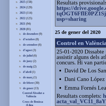
Resultats provisional
►
2025
(158)
https://drive.googl
►
2024
(129)
tqOGT6FflE0PZ1Sj
►
2023
(114)
usp=sharing
►
2022
(125)
►
2021
(94)
▼
2020
(81)
25 de gener del 2020
►
de desembre
(9)
►
d’octubre
(8)
Control en Valènci
►
de setembre
(6)
25-01-2020 Dissabte 
►
d’agost
(3)
assistir alguns dels a
►
de juliol
(6)
concurs. Hi van parti
►
de juny
(2)
►
de maig
(2)
David De Los San
►
d’abril
(1)
►
de març
(1)
Dani Cano López e
►
de febrer
(30)
Emma Fornés Leal
▼
de gener
(13)
Control Absolut a
Resultats complets:
h
València
acta_val_VC11_8aY
Cross de Benissa
(Lliga