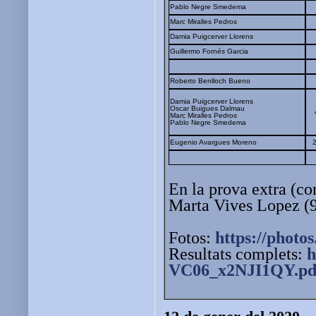
Pablo Negre Smedema
Marc Miralles Pedros
Damia Puigcerver Llorens
Guillermo Fornés Garcia
Roberto Benlloch Bueno
Damia Puigcerver Llorens
Oscar Buigues Dalmau
Marc Miralles Pedros
Pablo Negre Smedema
Eugenio Avargues Moreno
En la prova extra (co
Marta Vives Lopez (9
Fotos:
https://photo
Resultats complets:
h
VC06_x2NJI1QY.pd