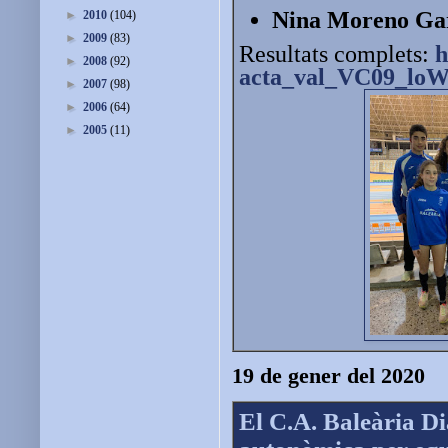
Nina Moreno Ga
►
2010
(104)
►
2009
(83)
Resultats complets:
h
►
2008
(92)
acta_val_VC09_lo
►
2007
(98)
►
2006
(64)
►
2005
(11)
19 de gener del 2020
El C.A. Baleària Di