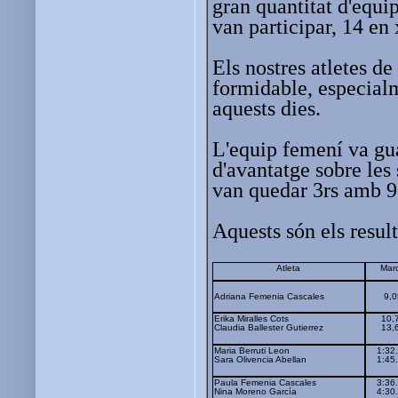
gran quantitat d'equip
van participar, 14 en 
Els nostres atletes d
formidable, especialm
aquests dies.
L'equip femení va gu
d'avantatge sobre les 
van quedar 3rs amb 97
Aquests són els result
Atleta
Mar
Adriana Femenia Cascales
9,0
Erika Miralles Cots
10,
Claudia Ballester Gutierrez
13,
Maria Berruti Leon
1:32
Sara Olivencia Abellan
1:45
Paula Femenia Cascales
3:36
Nina Moreno García
4:30