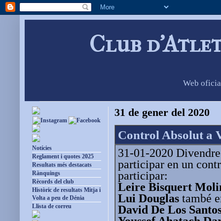
Club d'Atle
Web oficia
31 de gener del 2020
Control Absolut a 
Notícies
31-01-2020 Divendres
Reglament i quotes 2025
participar en un cont
Resultats més destacats
participar:
Rànquings
Rècords del club
Leire Bisquert Moli
Històric de resultats Mitja i
Lui Douglas
també en
Volta a peu de Dénia
Llista de correu
David De Los Santo
Youssef Ahatach Da