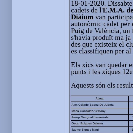
18-01-2020. Dissabte 
cadets de l'
E.M.A. de
Diàium
van participa
autonòmic cadet per e
Puig de València, un 
s'havia produït ma ja
des que existeix el cl
es classifiquen per a
Els xics van quedar 
punts i les xiques 12
Aquests són els result
Atleta
Alex Collado Saenz De Jubera
Mario Gonzalez Alemany
Josep Mengual Benavente
Oscar Buigues Dalmau
Jaume Signes Marti