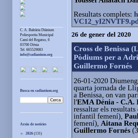
Resultats complets:
h
VC12_yI2NVTF9.pd
C. A. Baleària Diànium
26 de gener del 2020
Poliesportiu Municipal
Camí del Regatxo, 6
03700 Dénia
Cross de Benissa (
Tel. 665529083
info@cadianium.org
Pòdiums per a Adri
Guillermo Fornés
26-01-2020 Diumenge 
quarta jornada de Ll
Busca en cadianium.org
a Benissa, on van par
l'
EMA Dénia - C.A. 
ressaltar els resultats 
infantil femení),
Pau
femení),
Aitana Req
Arxiu de notícies
Guillermo Fornés
(3
►
2026
(131)