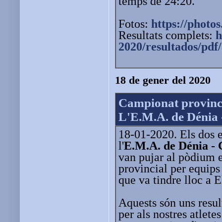
temps de 24:20.
Fotos:
https://photos
Resultats complets:
h
2020/resultados/pdf
18 de gener del 2020
Campionat provincia
L'E.M.A. de Dénia -
18-01-2020. Els dos e
l'
E.M.A. de Dénia - 
van pujar al pòdium 
provincial per equips 
que va tindre lloc a E
Aquests són uns resu
per als nostres atlete