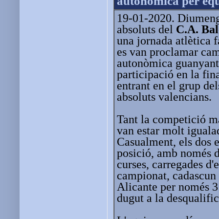
autonòmica per equ
19-01-2020. Diumenge
absoluts del
C.A. Ba
una jornada atlètica f
es van proclamar cam
autonòmica guanyant-
participació en la fin
entrant en el grup del
absoluts valencians.
Tant la competició m
van estar molt igualad
Casualment, els dos e
posició, amb només do
curses, carregades d'
campionat, cadascun e
Alicante per només 3 
dugut a la desqualifi