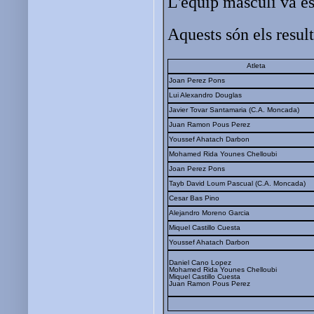
L'equip masculí va es
Aquests són els result
Atleta
Joan Perez Pons
Lui Alexandro Douglas
Javier Tovar Santamaria (C.A. Moncada)
Juan Ramon Pous Perez
Youssef Ahatach Darbon
Mohamed Rida Younes Chelloubi
Joan Perez Pons
Tayb David Loum Pascual (C.A. Moncada)
Cesar Bas Pino
Alejandro Moreno Garcia
Miquel Castillo Cuesta
Youssef Ahatach Darbon
Daniel Cano Lopez
Mohamed Rida Younes Chelloubi
Miquel Castillo Cuesta
Juan Ramon Pous Perez