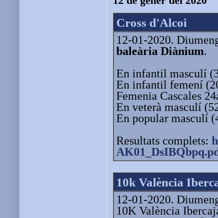
12 de gener del 2020
Cross d'Alcoi
12-01-2020. Diumenge 
baleària Diànium
.
En infantil masculí (
En infantil femení (
Femenia Cascales 24a
En veterà masculí (5
En popular masculí (
Resultats complets:
h
AK01_DsIBQbpq.pd
10k València Iberc
12-01-2020. Diumenge
10K València Ibercaj