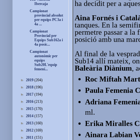
ha decidit per a aqu
Ibercaja
Campionat
provincial absolut
Aina Fornés i Catal
per equips PC3a i
tanques. En la semifin
4a ...
permetre passar a la 
Campionat
Provincial per
posició amb una marc
Equips Sub162a i
4a posic...
Campionat
Al final de la vesprad
autonòmic per
Sub14 allí mateix, on
equips
Sub20L'equip
Baleària Diànium
, 
femení...
Roc Miftah Martí
►
2019
(204)
►
2018
(196)
Paula Femenia C
►
2017
(194)
Adriana Femenia
►
2016
(213)
►
2015
(170)
ml.
►
2014
(157)
Erika Miralles C
►
2013
(160)
►
2012
(169)
Ainara Labian V
►
2011
(151)