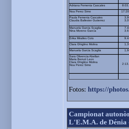
Adriana Femenia Cascales
8:03
Noa Perez Simo
17:20
Paula Femenia Cascales
3,9
Claudia Ballester Gutierrez
3,0
Manuela Garcia Scaglia
7.4
Nina Moreno García
3.6
Erika Miralles Cots
9.4
Clara Ghiglino Molina
1,3
Manuela Garcia Scaglia
1,6
Sara Olivencia Abellan
Maria Berruti Leon
Clara Ghiglino Molina
2:13
Noa Perez Simo
Fotos:
https://phot
Campionat autonòm
L'E.M.A. de Dénia -