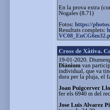
En la prova extra (co
Nogales (8.71)
Fotos:
https://photos
Resultats complets:
h
VC08_EnCG6m32.p
Cross de Xàtiva. C
19-01-2020. Diumenge
Diànium
van partici
individual, que va ti
dura per la pluja, el f
Joan Puigcerver Ll
fer els 6940 m del re
Jose Luis Alvarez P