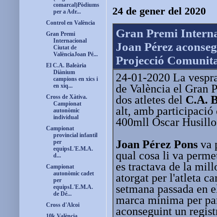
comarcal)Pòdiums
24 de gener del 2020
per a Adr...
Control en València
Gran Premi Interna
Gran Premi
Internacional
Joan Pérez aconseg
Ciutat de
ValènciaJoan Pé...
Projecció Comunita
El C.A. Baleària
Diànium
24-01-2020 La vesprad
campions en xics i
en xiq...
de València el Gran P
Cross de Xàtiva.
dos atletes del
C.A. 
Campionat
alt, amb participació 
autonòmic
individual
400mll Óscar Husillo
Campionat
provincial infantil
Joan Pérez Pons
va p
per
equipsL'E.M.A.
qual cosa li va perme
d...
es tractava de la mi
Campionat
autonòmic cadet
atorgat per l'atleta 
per
setmana passada en 
equipsL'E.M.A.
de Dé...
marca mínima per par
Cross d'Alcoi
aconseguint un regist
10k València