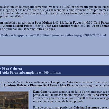
a absoluta en la categoria femenina; va fer els 21.097 m del recorregut en un temp
a alegria per a la nostra atleta que ja s'ha recuperat completament d'uns problemes 
nse poder entrenar adequadament. En les pròximes setmanes pensa centrar-se en la
proper mes d'abril.
um
també hi van participar
Paco Muñoz
1:40:18,
Isaïes Fayos
1:46:39,
Toni Pérez
5,
Vicente Llobell Prieto
1:52:46,
José Luis Sánchez Mulet
1:52:46 i
Joan Tomàs
 de retirar al km 10 per molèsties físiques.
p://calygat.blogspot.com/2011/01/i-mitja-marato-vila-de-pego-2010-2807.html
 Pista Coberta
i Aïda Pérez subcampiona en 400 m llisos
Lluís Puig de València es va disputar el Campionat Autonómic de Pista Coberta de l
 d'Atletisme Baleària Diànium Dani Cano
i
Aïda Pérez
van aconseguir una medal
Dani Cano
va aconseguir la medalla d'or en imposar-se en
prova de 800 m llisos amb un temps de 1:59.
Aïda Pérez
arribar en segon lloc en la prova de 400 m llisos, aconsegu
millor marca personal de la temporada.
Fora de concurs van participar
Cristina Bertomeu
que en 