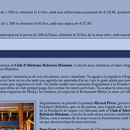
a de 1.500 m, obtenint el 1r lloc, amb una millor marca personal de 4:18,48, quedan
a de 1.500 m obtenint el 9è lloc, amb una marca de 4:57,84.
 participar en la prova de 200 m llisos, obtenint el 3r lloc de la seua sèrie, amb una 
esentar al
Club d'Atletisme Baleària Diànium
. Com els anys anteriors, el marc eleg
yia Baleària.
 agraint l'assistència de tots els atletes, socis i familiars. Va agrair a la regidora d'Es
 en l'acte en un dia amb una agenda tan apretada d'actes i per la gran ajuda que pre
vitats que organitza el club. Va tindre també unes paraules d'agraïment a la Fundac
ts que dóna al club perquè puga dur a terme les seues activitats. Va acabar la seua ex
rents empreses de Dénia i la comarca, en especial el Restaurant Mena, la seua col·la
Seguidament va prendre la paraula
Ricard Pérez
, gerent 
Fundació Baleària, que va fer palesa, una vegada més, la 
de la Fundació de seguir col·laborant amb el
Club d'Atle
Baleària Diànium
, com ho fa amb altres entitats establid
Dénia, com a mostra de la seua vocació d'arrelament amb l
en que desenvolupa la seua activitat.
Pepa Font
, la regidora d'Esports de l'Ajuntament de Déni