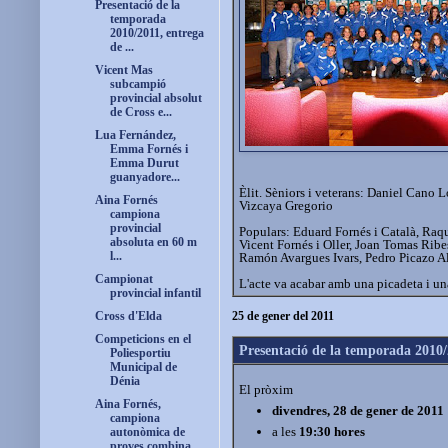
Presentació de la
temporada
2010/2011, entrega
de ...
Vicent Mas
subcampió
provincial absolut
de Cross e...
Lua Fernández,
Emma Fornés i
Emma Durut
guanyadore...
Èlit. Sèniors i veterans: Daniel Ca
Aina Fornés
Vizcaya Gregorio
campiona
provincial
Populars: Eduard Fornés i Català, Raqu
absoluta en 60 m
Vicent Fornés i Oller, Joan Tomas Ribe
l...
Ramón Avargues Ivars, Pedro Picazo Al
Campionat
L'acte va acabar amb una picadeta i una
provincial infantil
Cross d'Elda
25 de gener del 2011
Competicions en el
Presentació de la temporada 2010/2
Poliesportiu
Municipal de
Dénia
El pròxim
Aina Fornés,
divendres, 28 de gener de 2011
campiona
a les
19:30 hores
autonòmica de
proves combina...