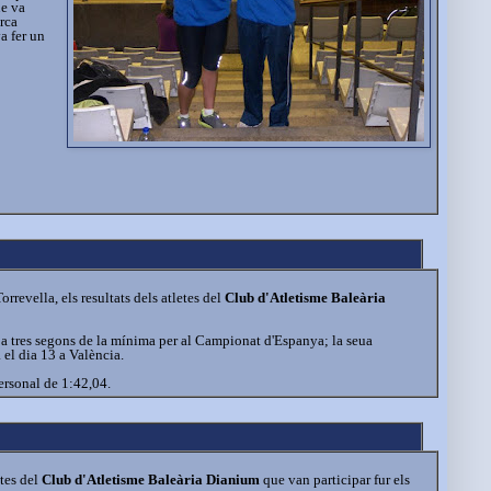
ue va
arca
a fer un
rrevella, els resultats dels atletes del
Club d'Atletisme Baleària
 a tres segons de la mínima per al Campionat d'Espanya; la seua
el dia 13 a València.
personal de 1:42,04.
etes del
Club d'Atletisme Baleària Dianium
que van participar fur els