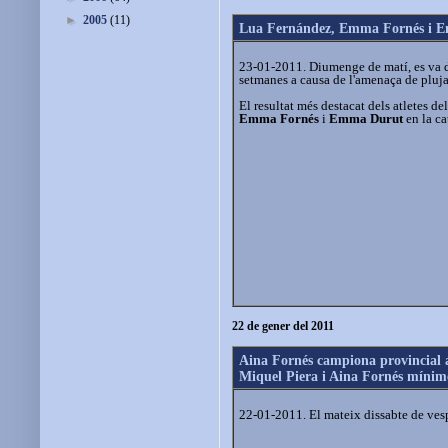
►
2005
(11)
Lua Fernández, Emma Fornés i Em
23-01-2011. Diumenge de matí, es va d
setmanes a causa de l'amenaça de pluja
El resultat més destacat dels atletes de
Emma Fornés
i
Emma Durut
en la ca
22 de gener del 2011
Aina Fornés campiona provincial a
Miquel Piera i Aina Fornés mínime
22-01-2011. El mateix dissabte de vesp