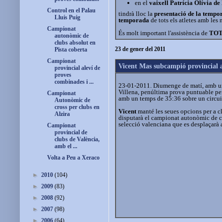
en el
vaixell Patrícia Olívia de
Control en el Palau
tindrà lloc la
presentació de la temp
Lluís Puig
temporada
de tots els atletes amb les
Campionat
És molt important l'assistència de
TOT
autonòmic de
clubs absolut en
23 de gener del 2011
Pista coberta
Campionat
Vicent Mas subcampió provincial a
provincial aleví de
proves
combinades i ...
23-01-2011. Diumenge de matí, amb un o
Villena, penúltima prova puntuable pe
Campionat
amb un temps de 35:36 sobre un circui
Autonòmic de
cross per clubs en
Vicent
manté les seues opcions per a c
Alzira
disputarà el campionat autonòmic de cro
selecció valenciana que es desplaçarà a
Campionat
provincial de
clubs de València,
amb el ...
Volta a Peu a Xeraco
►
2010
(104)
►
2009
(83)
►
2008
(92)
►
2007
(98)
►
2006
(64)