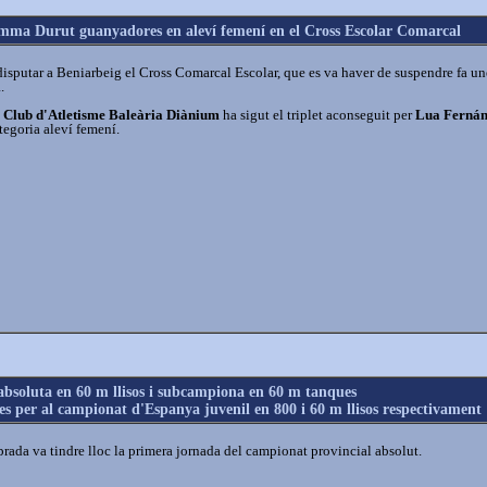
ma Durut guanyadores en aleví femení en el Cross Escolar Comarcal
isputar a Beniarbeig el Cross Comarcal Escolar, que es va haver de suspendre fa un
.
l
Club d'Atletisme Baleària Diànium
ha sigut el triplet aconseguit per
Lua Ferná
tegoria aleví femení.
bsoluta en 60 m llisos i subcampiona en 60 m tanques
s per al campionat d'Espanya juvenil en 800 i 60 m llisos respectivament
rada va tindre lloc la primera jornada del campionat provincial absolut.