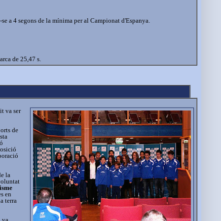
t-se a 4 segons de la mínima per al Campionat d'Espanya.
marca de 25,47 s.
it va ser
ports de
sta
ió
posició
boració
de la
voluntat
tisme
es en
a terra
a va