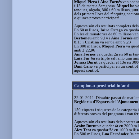
Miquel Piera
i
Aina Fornés
van aconse
i 13 de març a Saragossa.
Miquel
ho va
tanques, alçada, 800 i 60 m llisos, j
dels primers llocs del rànquing nacion
o quines proves participarà.
Aquests són els resultats complets dels
En 60 m llisos,
Jairo Ortega
va quedar
En les eliminatòries de 60 m llisos van
Bertomeu
amb 9,14 i
Aina Fornés
amb
8,13 i
Cristina
va ser 6a amb 9,23
En 800 m llisos,
Miquel Piera
va qued
amb 2:22,96
Aina Fornés
va quedar 2a en 60 m tanq
Laia Far
6a en triple salt amb una ma
Jonasz Durut
va quedar el 13è en 300
Dani Cano
va participar en un control
aquest control.
Campionat provincial infantil
22-01-2011. Dissabte passat de matí en
Regidoria d'Esports de l'Ajuntament
150 xiquets i xiquetes de la categoria i
diferents proves del programa i van fer d
Aquests són els resultats dels nostres at
Avahn Durut
va quedar 4t en 2000 m l
Alex Tent
va quedar 5è en 1000 m llis
En 500 m llisos,
Lua Fernández
9a am