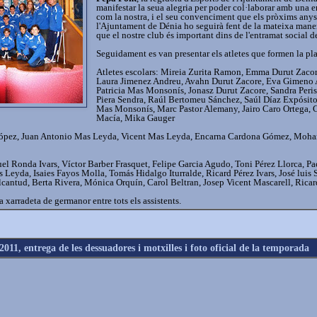
manifestar la seua alegria per poder col·laborar amb una e
com la nostra, i el seu convenciment que els pròxims anys
l'Ajuntament de Dénia ho seguirà fent de la mateixa maner
que el nostre club és important dins de l'entramat social de
Seguidament es van presentar els atletes que formen la plan
Atletes escolars: Mireia Zurita Ramon, Emma Durut Zacor
Laura Jimenez Andreu, Avahn Durut Zacore, Eva Gimeno Al
Patricia Mas Monsonís, Jonasz Durut Zacore, Sandra Peri
Piera Sendra, Raúl Bertomeu Sánchez, Saúl Díaz Expósito
Mas Monsonís, Marc Pastor Alemany, Jairo Caro Ortega, 
Macía, Mika Gauger
no López, Juan Antonio Mas Leyda, Vicent Mas Leyda, Encarna Cardona Gómez, Mo
el Ronda Ivars, Víctor Barber Frasquet, Felipe Garcia Agudo, Toni Pérez Llorca, Pa
s Leyda, Isaies Fayos Molla, Tomás Hidalgo Iturralde, Ricard Pérez Ivars, José luis 
cantud, Berta Rivera, Mónica Orquín, Carol Beltran, Josep Vicent Mascarell, Rica
 xarradeta de germanor entre tots els assistents.
011, entrega de les dessuadores i motxilles i foto oficial de la temporada