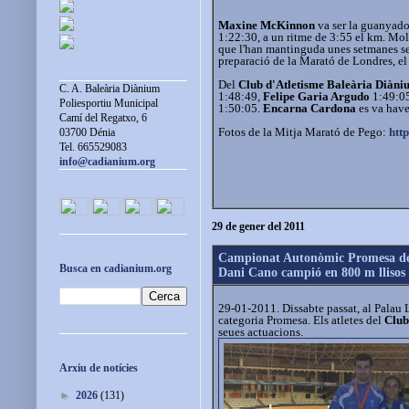
Maxine McKinnon
va ser la guanyador
1:22:30, a un ritme de 3:55 el km. Molt
que l'han mantinguda unes setmanes se
preparació de la Marató de Londres, el 
Del
Club d'Atletisme Baleària Diàni
C. A. Baleària Diànium
1:48:49,
Felipe Garia Argudo
1:49:0
Poliesportiu Municipal
1:50:05.
Encarna Cardona
es va haver
Camí del Regatxo, 6
Fotos de la Mitja Marató de Pego:
htt
03700 Dénia
Tel. 665529083
info@cadianium.org
29 de gener del 2011
Campionat Autonòmic Promesa de
Busca en cadianium.org
Dani Cano campió en 800 m llisos 
29-01-2011. Dissabte passat, al Palau 
categoria Promesa. Els atletes del
Club
seues actuacions.
Arxiu de notícies
►
2026
(131)