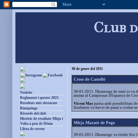
Club d
30 de gener del 2011
Cross de Castelló
30-01-2011. Diumenge de matí es va dis
Notícies
aniran al Campionat d'Espanya de Cross 
Reglament i quotes 2025
Resultats més destacats
Vicent Mas
partia amb possibilitats de 
finalment va haver de parar a cordar-se-l
Rànquings
Rècords del club
Històric de resultats Mitja i
Mitja Marató de Pego
Volta a peu de Dénia
Llista de correu
30-01-2011. Diumenge va tindre lloc l