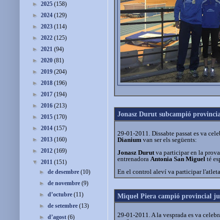
►
2025
(158)
►
2024
(129)
►
2023
(114)
►
2022
(125)
►
2021
(94)
►
2020
(81)
►
2019
(204)
►
2018
(196)
►
2017
(194)
►
2016
(213)
Jonasz Durut subcampió provincial
►
2015
(170)
►
2014
(157)
29-01-2011. Dissabte passat es va celebr
Dianium
van ser els següents:
►
2013
(160)
►
2012
(169)
Jonasz Durut
va participar en la prov
entrenadora
Antonia San Miguel
té es
▼
2011
(151)
En el control aleví va participar l'atlet
►
de desembre
(10)
►
de novembre
(9)
►
d’octubre
(11)
Miquel Piera campió provincial juv
►
de setembre
(13)
29-01-2011. A la vesprada es va celebra
►
d’agost
(6)