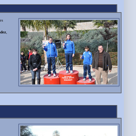
es
ndez
,