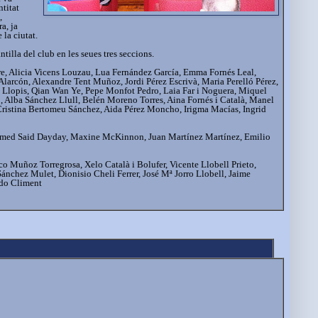
ntitat
,
a, ja
 la ciutat.
tilla del club en les seues tres seccions.
e, Alicia Vicens Louzau, Lua Fernández García, Emma Fornés Leal,
arcón, Alexandre Tent Muñoz, Jordi Pérez Escrivà, Maria Perelló Pérez,
s Llopis, Qian Wan Ye, Pepe Monfot Pedro, Laia Far i Noguera, Miquel
, Alba Sánchez Llull, Belén Moreno Torres, Aina Fornés i Català, Manel
Cristina Bertomeu Sánchez, Aida Pérez Moncho, Irigma Macías, Ingrid
hamed Said Dayday, Maxine McKinnon, Juan Martínez Martínez, Emilio
co Muñoz Torregrosa, Xelo Català i Bolufer, Vicente Llobell Prieto,
Sánchez Mulet, Dionisio Cheli Ferrer, José Mª Jorro Llobell, Jaime
rdo Climent