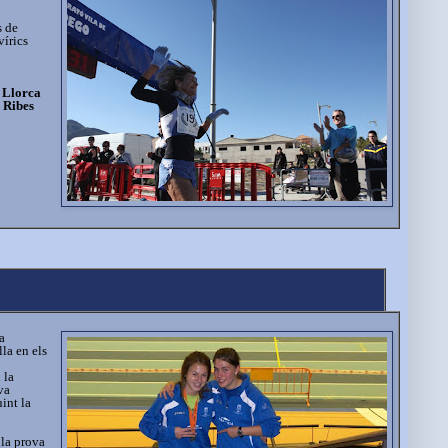
s de
vírics
 Llorca
 Ribes
a
la en els
 la
va
int la
la prova