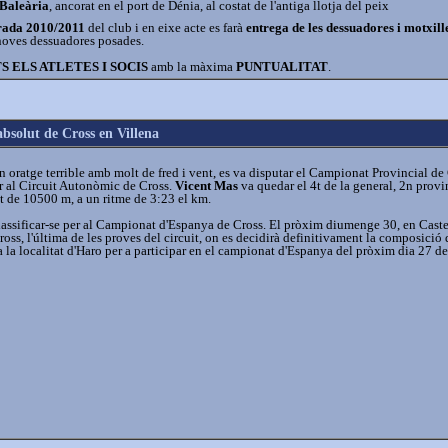
 Baleària
, ancorat en el port de Dénia, al costat de l'antiga llotja del peix
orada 2010/2011
del club i en eixe acte es farà
entrega de les dessuadores i motxill
 noves dessuadores posades.
S ELS ATLETES I SOCIS
amb la màxima
PUNTUALITAT
.
bsolut de Cross en Villena
ratge terrible amb molt de fred i vent, es va disputar el Campionat Provincial de
r al Circuit Autonòmic de Cross.
Vicent Mas
va quedar el 4t de la general, 2n provi
t de 10500 m, a un ritme de 3:23 el km.
lassificar-se per al Campionat d'Espanya de Cross. El pròxim diumenge 30, en Caste
ss, l'última de les proves del circuit, on es decidirà definitivament la composició 
 la localitat d'Haro per a participar en el campionat d'Espanya del pròxim dia 27 de 