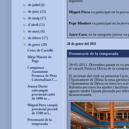
següents:
►
de juliol
(6)
►
de juny
(23)
Miquel Piera
va participar en la prov
►
de maig
(17)
Pepe Monfort
va participar en la prov
►
d’abril
(13)
►
de març
(6)
Jairo Caro
, en la categoria júnior, va
►
de febrer
(17)
28 de gener del 2011
▼
de gener
(20)
Cross de Castelló
Presentació de la temporada
Mitja Marató de
Pego
28-01-2011. Divendres passat es va pr
Campionat
el vaixell Patrícia Olívia de la compan
Autonòmic
Promesa de Pista
El secretari del club va presentar l'acte,
l'Ajuntament de Dénia la seua presència
CobertaDani C...
l'Ajuntament de Dénia en totes les acti
Jonasz Durut
Baleària per totes les ajudes i facilita
subcampió
agraint també l'ajuda prestada per dife
provincial cadet
desinteressada.
de 1000 m ...
Miquel Piera campió
provincial juvenil
de 1500 m l...
Presentació de la
temporada