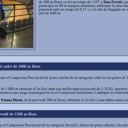
de 400 m llisos va fer un temps de 1:07, i
Aina Fornés
, q
participar en 60 m tanques absolutes, millorant la seua m
personal amb un temps de 9,17 s, i en salt de llargada on v
salt de 4,89 m.
 cadet de 1000 m llisos
ar el Campionat Provincial de pista coberta de la categoria cadet en les pistes de To
a de 1.000 m obtenint el 2n lloc amb una millor marca personal de 2:52,92, quedant
perances que puga aconseguir-la en el Campionat Autonòmic Cadetque se celebrarà 
a
Emma Durut
, en la prova de 500 m llisos, obtenint el 2n lloc i una millor marca 
enil de 1500 m llisos
r el Campionat Provincial de la categoria Juvenil i Junior de pista coberta i els atl