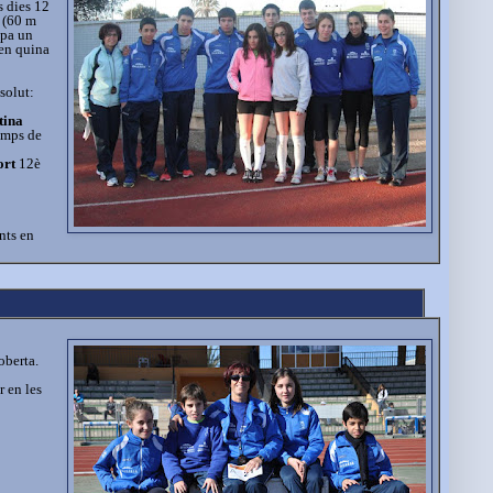
s dies 12
 (60 m
upa un
 en quina
solut:
tina
emps de
ort
12è
nts en
oberta.
r en les