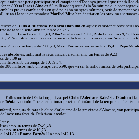
guir mínimes per a participar en el campionat d'Espanya juvenil que tindrà lloc el
 fer en 800 m llisos i
Aina
en 60 m llisos; aquesta és la 5a mínima que aconsegueix
unt amb les proves combinades en què no hi ha marques mínimes, però de moment oc
al);
Aina
i la seua entrenadora
Maribel Mira
han de triar en les pròximes setmanes
 atletes del
Club d'Atletisme Baleària Diànium
en aquest campionat provincial ab
 5è de la seua sèrie amb un temps de 7,92.
 participar
Laia Far
amb 9,40,
Alba Sánchez
amb 9,61,
Aïda Pérez
amb 9,75,
Cris
 8,32. Aquestes dues últimes van passar a la final, on es va imposar
Aina
amb un t
ar el 4t amb un temps de 2:00,98,
Marc Pastor
va ser 7è amb 2:05,41 i
Pepe Monf
ues absolutes, millorant la seua marca personal amb un temps de 9,23
rca de 8,88 m
0 m llisos amb un temps de 10:19,54.
 de 300 m llisos, amb un temps de 36,98, que va ser la millor marca de tots participa
 el Poliesportiu de Dénia i organitzat pel
Club d'Atletisme Baleària Diànium
i la
 de Dénia
, va tindre lloc el campionat provincial infantil de la temporada de pista c
nfantil, vinguts de tots els clubs d'atletisme de la província d'Alacant, van participa
e l'acte una festa de l'atletisme escolar.
letes:
lisos amb un temps de 7:49,48
os amb un temps de 4:10,73
b 1:41,87 i
Emma Fornés
11a amb 1:42,13