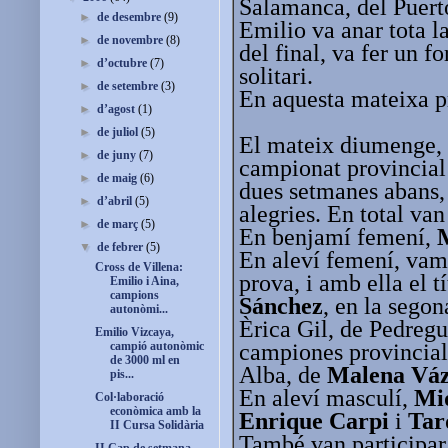
Salamanca, del Puert
►
de desembre
(9)
Emilio va anar tota l
►
de novembre
(8)
del final, va fer un f
►
d’octubre
(7)
solitari.
►
de setembre
(3)
En aquesta mateixa 
►
d’agost
(1)
►
de juliol
(5)
El mateix diumenge, l
►
de juny
(7)
campionat provincial 
►
de maig
(6)
dues setmanes abans, 
►
d’abril
(5)
alegries. En total va
►
de març
(5)
En benjamí femení,
▼
de febrer
(5)
En aleví femení, vam
Cross de Villena:
prova, i amb ella el 
Emilio i Aina,
campions
Sánchez
, en la sego
autonòmi...
Èrica Gil, de Pedregu
Emilio Vizcaya,
campiones provincials
campió autonòmic
de 3000 ml en
Alba, de
Malena Vá
pis...
En aleví masculí,
Miq
Col·laboració
econòmica amb la
Enrique Carpi
i
Tar
II Cursa Solidària
També van participar