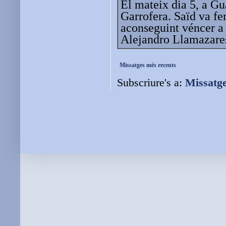
El mateix dia 5, a G
Garrofera. Saïd va fe
aconseguint véncer a
Alejandro Llamazare
Missatges més recents
Subscriure's a:
Missatg