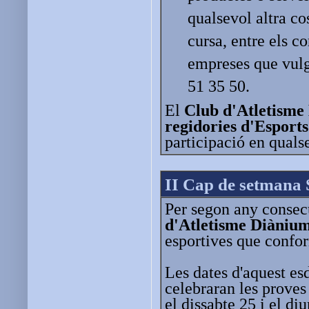
qualsevol altra co
cursa, entre els co
empreses que vulg
51 35 50.
El
Club d'Atletisme
regidories d'Esports
participació en quals
II Cap de setmana 
Per segon any consec
d'Atletisme Diàniu
esportives que confo
Les dates d'aquest es
celebraran les proves
el dissabte 25 i el di