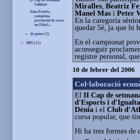
II Cap de setmana
Miralles
,
Beatriz Fe
Solidari
Manel Mas
i
Peter
Aina Fornés,
campiona
En la categoria sènio
provincial de cross
en EldaS...
quedar 5è, ja que hi 
►
de gener
(3)
En el campionat provi
►
2005
(11)
aconseguir proclamer-
registre personal, que
10 de febrer del 2006
Col·laboració econ
El
II Cap de setmana
d'Esports i d'Igualt
Dénia
i el
Club d'At
cursa popular, que tin
Hi ha tres formes de