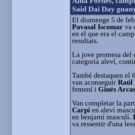
Aina Fornés, campi
Saïd Dai Day guany
El diumenge 5 de feb
Pavasal Iscomar
va 
en el que era el camp
resultats.
La jove promesa del
categoria aleví, cont
També destaquen el 6
van aconseguir
Raúl
femení i
Ginés Arca
Van completar la part
Carpi
en aleví mascu
en benjamí masculí.
va ressentir d'una less