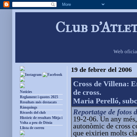
Club d'Atle
Web oficia
19 de febrer del 2006
Cross de Villena: E
de cross.
Notícies
Reglament i quotes 2025
Maria Perelló, su
Resultats més destacats
Rànquings
Reportatge de fotos d
Rècords del club
19-2-06. Un any més, 
Històric de resultats Mitja i
Volta a peu de Dénia
autonòmic de cross co
Llista de correu
que eixirien molts cl