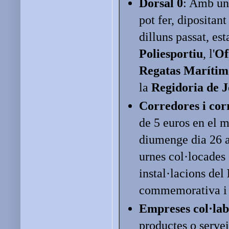
Dorsal 0
: Amb una
pot fer, dipositant
dilluns passat, est
Poliesportiu
, l'
Of
Regatas Marítim
la
Regidoria de J
Corredores i cor
de 5 euros en el m
diumenge dia 26 a 
urnes col·locades e
instal·lacions del
commemorativa i en
Empreses col·la
productes o servei