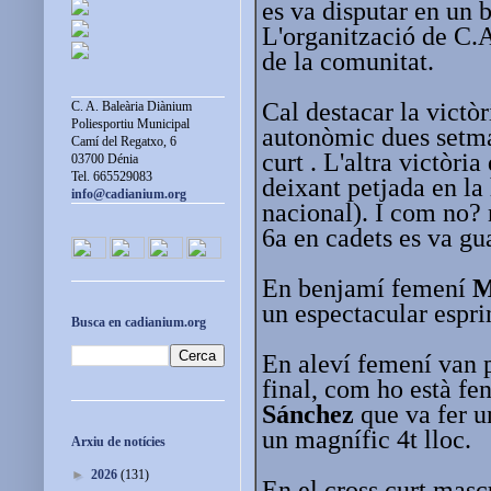
es va disputar en un b
L'organització de C.A
de la comunitat.
Cal destacar la victòr
C. A. Baleària Diànium
Poliesportiu Municipal
autonòmic dues setman
Camí del Regatxo, 6
curt . L'altra victòria
03700 Dénia
Tel. 665529083
deixant petjada en la 
info@cadianium.org
nacional). I com no?
6a en cadets es va gu
En benjamí femení
M
un espectacular esprin
Busca en cadianium.org
En aleví femení van 
final, com ho està fe
Sánchez
que va fer u
un magnífic 4t lloc.
Arxiu de notícies
►
2026
(131)
En el cross curt masc