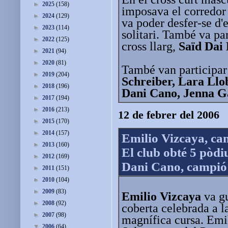
►
2025
(158)
imposava el corredor 
►
2024
(129)
va poder desfer-se d'
►
2023
(114)
solitari. També va pa
►
2022
(125)
cross llarg,
Saïd Dai
►
2021
(94)
►
2020
(81)
També van participar 
►
2019
(204)
Schreiber, Lara Llob
►
2018
(196)
Dani Cano, Jenna G
►
2017
(194)
►
2016
(213)
12 de febrer del 2006
►
2015
(170)
►
2014
(157)
Emilio Vizcaya, ca
►
2013
(160)
El club obté 5 pòdi
►
2012
(169)
Dani Cano, campió 
►
2011
(151)
►
2010
(104)
►
2009
(83)
Emilio Vizcaya
va gu
►
2008
(92)
coberta celebrada a l
►
2007
(98)
magnífica cursa. Emil
▼
2006
(64)