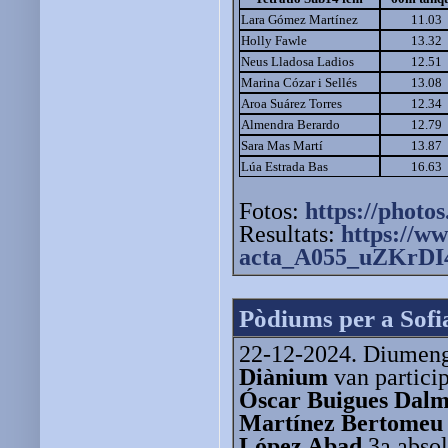
Lara Gómez Martínez
11.03
Holly Fawle
13.32
Neus Lladosa Ladios
12.51
Marina Cózar i Sellés
13.08
Aroa Suárez Torres
12.34
Almendra Berardo
12.79
Sara Mas Martí
13.87
Lúa Estrada Bas
16.63
Fotos:
https://photos
Resultats:
https://ww
acta_A055_uZKrDI4
Pòdiums per a Sofi
22-12-2024. Diumenge
Diànium
van particip
Óscar Buigues Dal
Martínez Bertomeu
López Abad
3a absol