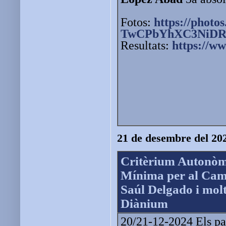
Fotos:
https://photos
TwCPbYhXC3NiDR
Resultats:
https://w
21 de desembre del 20
Critèrium Autonòmi
Mínima per al Cam
Saúl Delgado i molt
Diànium
20/21-12-2024 Els pas