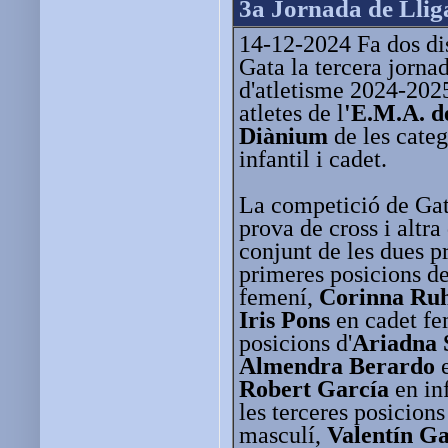
3a Jornada de Lli
14-12-2024 Fa dos dis
Gata la tercera jorna
d'atletisme 2024-2025
atletes de l
'E.M.A. d
Diànium
de les categ
infantil i cadet.
La competició de Gat
prova de cross i altra
conjunt de les dues pr
primeres posicions d
femení,
Corinna Ru
Iris Pons
en cadet fe
posicions d'
Ariadna 
Almendra Berardo
e
Robert García
en inf
les terceres posicion
masculí,
Valentín Ga