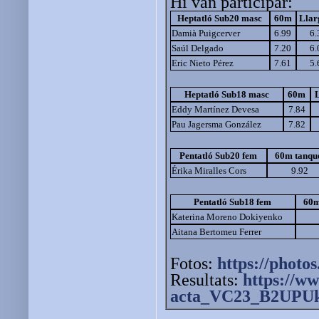
Hi van participar:
Heptatló Sub20 masc
60m
Llar
Damià Puigcerver
6.99
6.
Saúl Delgado
7.20
6.
Eric Nieto Pérez
7.61
5.
Heptatló Sub18 masc
60m
Eddy Martínez Devesa
7.84
Pau Jagersma González
7.82
Pentatló Sub20 fem
60m tanqu
Érika Miralles Cors
9.92
Pentatló Sub18 fem
60m
Katerina Moreno Dokiyenko
Aitana Bertomeu Ferrer
Fotos:
https://photos
Resultats:
https://ww
acta_VC23_B2UPUk