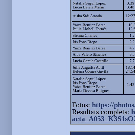
Natàlia Seguí López
3:39
Lucía Beteta Marín
3:48
Aisha Sidi Aranda
12:2
Yaiza Benítez Barea
10.
Paula Llobell Fornés
12.
Sienna Charles
1.2
Iris Pons Diego
2.2
Yaiza Benítez Barea
4.7
Alba Valero Sánchez
9.5
Lucía García Castrillo
7.7
Julia Angarita Abril
18:1
Helena Gómez Gavilá
24:5
Natàlia Seguí López
Iris Pons Diego
1:42
Yaiza Benítez Barea
Maria Devesa Buigues
Fotos:
https://photos
Resultats complets:
h
acta_A053_K3S1sO2