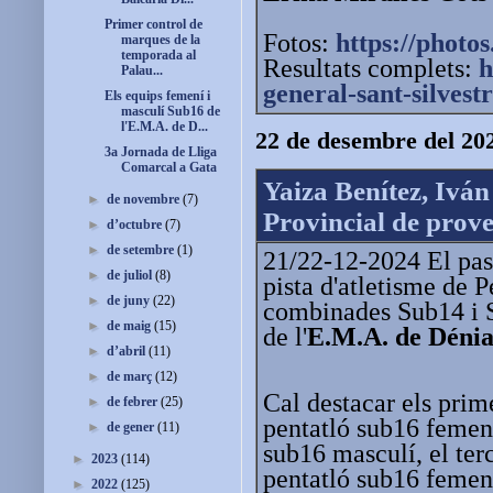
Primer control de
Fotos:
https://photos
marques de la
temporada al
Resultats complets:
h
Palau...
general-sant-silvest
Els equips femení i
masculí Sub16 de
l'E.M.A. de D...
22 de desembre del 20
3a Jornada de Lliga
Comarcal a Gata
Yaiza Benítez, Ivá
►
de novembre
(7)
Provincial de prov
►
d’octubre
(7)
►
de setembre
(1)
21/22-12-2024 El pass
►
de juliol
(8)
pista d'atletisme de 
►
de juny
(22)
combinades Sub14 i S
►
de maig
(15)
de l'
E.M.A. de Dénia
►
d’abril
(11)
►
de març
(12)
Cal destacar els prim
►
de febrer
(25)
pentatló sub16 femení
►
de gener
(11)
sub16 masculí, el ter
►
2023
(114)
pentatló sub16 femení
►
2022
(125)