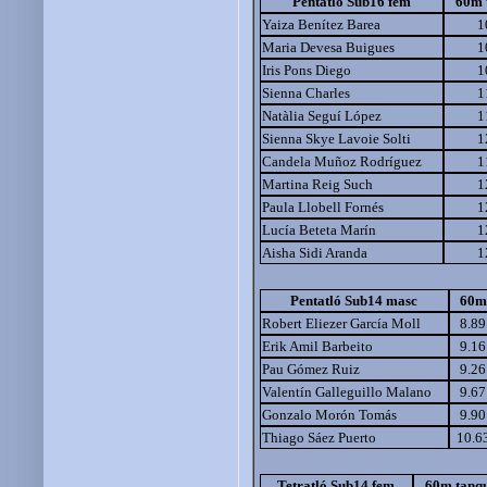
Pentatló Sub16 fem
60m 
Yaiza Benítez Barea
1
Maria Devesa Buigues
1
Iris Pons Diego
1
Sienna Charles
1
Natàlia Seguí López
1
Sienna Skye Lavoie Solti
1
Candela Muñoz Rodríguez
1
Martina Reig Such
1
Paula Llobell Fornés
1
Lucía Beteta Marín
1
Aisha Sidi Aranda
1
Pentatló Sub14 masc
60m
Robert Eliezer García Moll
8.89
Erik Amil Barbeito
9.16
Pau Gómez Ruiz
9.26
Valentín Galleguillo Malano
9.67
Gonzalo Morón Tomás
9.90
Thiago Sáez Puerto
10.6
Tetratló Sub14 fem
60m tanq