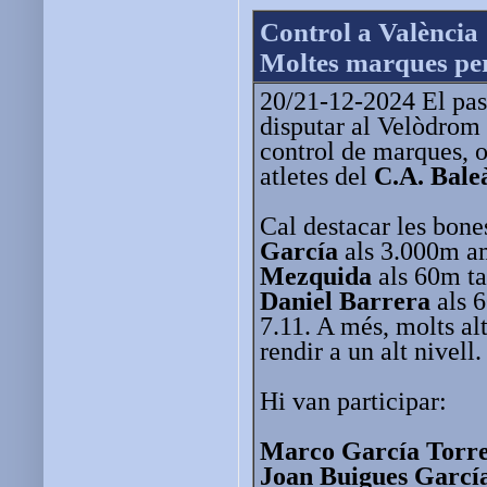
Control a València
Moltes marques pers
20/21-12-2024 El pas
disputar al Velòdrom
control de marques, o
atletes del
C.A. Bale
Cal destacar les bon
García
als 3.000m a
Mezquida
als 60m ta
Daniel Barrera
als 
7.11. A més, molts alt
rendir a un alt nivell.
Hi van participar:
Marco García Torr
Joan Buigues Garcí