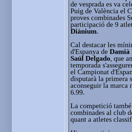
de vesprada es va cel
Puig de València el 
proves combinades S
participació de 9 atle
Diànium
.
Cal destacar les mín
d'Espanya de
Damià 
Saúl Delgado
, que a
temporada s'asseguren
el Campionat d'Espan
disputarà la primera
aconseguir la marca 
6.99.
La competició també v
combinades al club de
quant a atletes classi