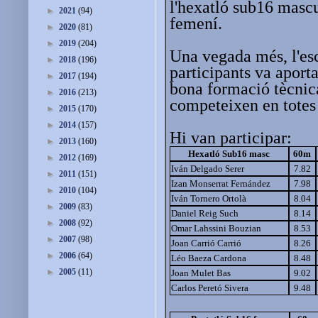
l'hexatló sub16 mascu
►
2021
(94)
femení.
►
2020
(81)
►
2019
(204)
Una vegada més, l'es
►
2018
(196)
participants va aport
►
2017
(194)
bona formació tècnic
►
2016
(213)
competeixen en totes 
►
2015
(170)
►
2014
(157)
Hi van participar:
►
2013
(160)
Hexatló Sub16 masc
60m
►
2012
(169)
Iván Delgado Serer
7.82
►
2011
(151)
Izan Monserrat Fernández
7.98
►
2010
(104)
Iván Tornero Ortolà
8.04
►
2009
(83)
Daniel Reig Such
8.14
►
2008
(92)
Omar Lahssini Bouzian
8.53
►
2007
(98)
Joan Carrió Carrió
8.26
►
2006
(64)
Léo Baeza Cardona
8.48
►
2005
(11)
Joan Mulet Bas
9.02
Carlos Peretó Sivera
9.48