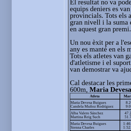
El resultat no va pode
equips deniers es va
provincials. Tots els 
gran nivell i la suma 
en aquest gran premi
Un nou èxit per a l'e
any es manté en els mi
Tots els atletes van 
d'atletisme i el supo
van demostrar va ajud
Cal destacar les prim
600m,
Maria Deves
Atleta
Mar
Maria Devesa Buigues
8.2
Candela Muñoz Rodríguez
9.0
Alba Valero Sánchez
47.
Martina Reig Such
51.
Maria Devesa Buigues
1:46
Sienna Charles
1:52