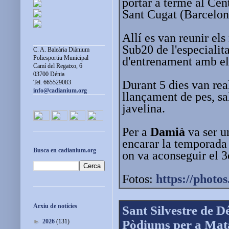
portar a terme al Cen
Sant Cugat (Barcelon
Allí es van reunir els
Sub20 de l'especialita
C. A. Baleària Diànium
Poliesportiu Municipal
d'entrenament amb el
Camí del Regatxo, 6
03700 Dénia
Durant 5 dies van rea
Tel. 665529083
info@cadianium.org
llançament de pes, sa
javelina.
Per a
Damià
va ser u
encarar la temporada
Busca en cadianium.org
on va aconseguir el 
Fotos:
https://photos
Arxiu de notícies
Sant Silvestre de D
Pòdiums per a Mat
►
2026
(131)