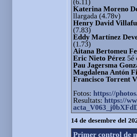
(6.11)
Katerina Moreno D
llargada (4.78v)
Henry David Villafu
(7.83)
Eddy Martínez Dev
(1.73)
Aitana Bertomeu F
Eric Nieto Pérez
5é 
Pau Jagersma Gonz
Magdalena Antón F
Francisco Torrent V
Fotos:
https://photos
Resultats:
https://ww
acta_V063_j0bXFdD
14 de desembre del 20
Primer control de 