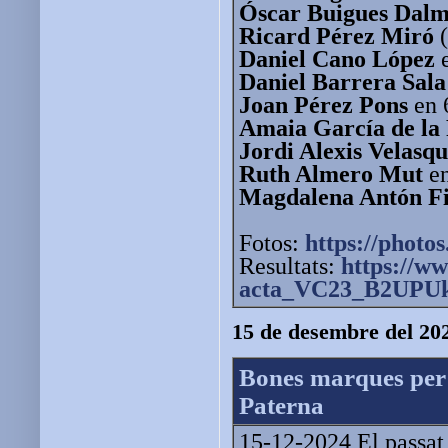
Óscar Buigues Dal
Ricard Pérez Miró
(
Daniel Cano López
e
Daniel Barrera Sala
Joan Pérez Pons
en 
Amaia García de la
Jordi Alexis Velasq
Ruth Almero Mut
en
Magdalena Antón Fi
Fotos:
https://photos
Resultats:
https://ww
acta_VC23_B2UPUk
15 de desembre del 20
Bones marques per a
Paterna
15-12-2024 El passat