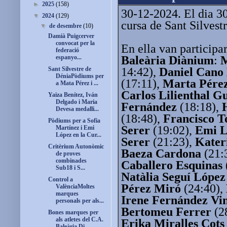
►
2025
(158)
30-12-2024. El dia 30
▼
2024
(129)
cursa de Sant Silvest
▼
de desembre
(10)
Damià Puigcerver
convocat per la
En ella van participa
federació
Baleària Diànium
:
M
espanyo...
14:42),
Daniel Cano
Sant Silvestre de
DéniaPòdiums per
(17:11),
Marta Pére
a Mata Pérez i ...
Carlos Lilienthal Gu
Yaiza Benítez, Iván
Delgado i Maria
Fernández
(18:18),
Devesa medalli...
(18:48),
Francisco T
Pòdiums per a Sofia
Serer
(19:02),
Emi L
Martínez i Emi
López en la Cur...
Serer
(21:23),
Kater
Critèrium Autonòmic
Baeza Cardona
(21:
de proves
combinades
Caballero Esquinas
Sub18 i S...
Natàlia Seguí López
Control a
Pérez Miró
(24:40),
ValènciaMoltes
marques
Irene Fernández Vi
personals per als...
Bertomeu Ferrer
(2
Bones marques per
als atletes del C.A.
Erika Miralles Cots
Baleària Di...