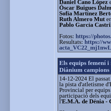
Daniel Cano López
e
Óscar Buigues Dal
Sofía Martínez Ber
Ruth Almero Mut
en
Pablo García Castri
Fotos:
https://photos
Resultats:
https://ww
acta_VC22_mj1nwL
Els equips femení i
Diànium campions 
14-12-2024 El passat 
la pista d'atletisme 
Provincial per equip
participació dels equ
l'
E.M.A. de Dénia - 