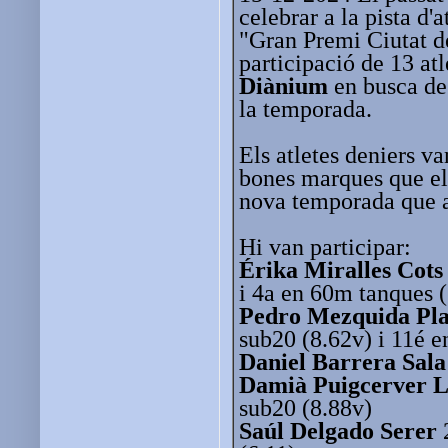
celebrar a la pista d'
"Gran Premi Ciutat d
participació de 13 at
Diànium
en busca de
la temporada.
Els atletes deniers va
bones marques que el
nova temporada que 
Hi van participar:
Érika Miralles Cots
i 4a en 60m tanques 
Pedro Mezquida Pl
sub20 (8.62v) i 11é 
Daniel Barrera Sala
Damià Puigcerver L
sub20 (8.88v)
Saúl Delgado Serer
2