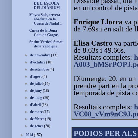
Dissabte passat, dia 1
DE L´ESCOLA
en un control de pist
DEL DIÀNIUM
Mayca Sala, tercera
absoluta en la
Enrique Llorca
va pr
Cursa de Nadal ...
de 7.69s i en salt de
Cursa de la Dona
Gata de Gorgos
Elisa Castro
va parti
Sprint Vertical Simat
de la Valldigna
de 8.63s
►
de novembre
(13)
Resultats complets:
h
►
d’octubre
(10)
A003_bMSrPOPJ.p
►
de setembre
(4)
►
d’agost
(4)
Diumenge, 20, en un c
►
de juliol
(14)
prendre part en la pr
►
de juny
(18)
temporada de pista co
►
de maig
(26)
►
d’abril
(18)
Resultats complets:
h
►
de març
(17)
VC08_vVm9nC9J.p
►
de febrer
(19)
►
de gener
(20)
PODIOS PER ALS
►
2014
(157)