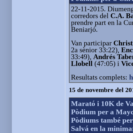
22-11-2015. Diumenge
corredors del
C.A. B
prendre part en la Cu
Beniarjó.
Van participar
Christ
2a sènior 33:22),
Enc
33:49),
Andrés Tabe
Llobell
(47:05) i
Vic
Resultats complets:
h
15 de novembre del 20
Marató i 10K de Va
Pòdium per a Mayca
Pòdiums també per 
Salvá en la minima