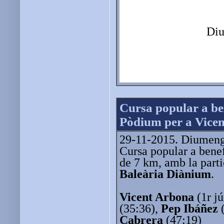
Diu
Cursa popular a ben
Pòdium per a Vicen
29-11-2015. Diumenge 
Cursa popular a benef
de 7 km, amb la parti
Baleària Diànium
.
Vicent Arbona
(1r j
(35:36),
Pep Ibáñez
(
Cabrera
(47:19)