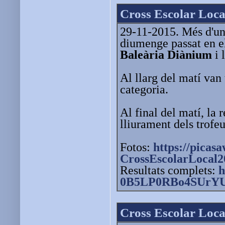
Cross Escolar Loca
29-11-2015. Més d'un 
diumenge passat en el
Baleària Diànium
i 
Al llarg del matí van
categoria.
Al final del matí, la 
lliurament dels trofe
Fotos:
https://picas
CrossEscolarLocal2
Resultats complets:
h
0B5LP0RBo4SUrY
Cross Escolar Loca