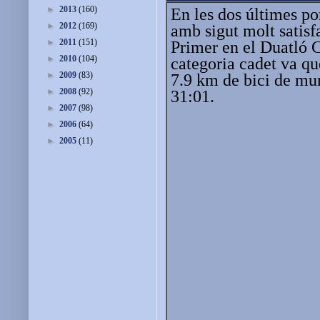
►
2013
(160)
En les dos últimes po
►
2012
(169)
amb sigut molt satisfa
►
2011
(151)
Primer en el Duatló 
►
2010
(104)
categoria cadet va qu
►
2009
(83)
7.9 km de bici de mu
►
2008
(92)
31:01.
►
2007
(98)
►
2006
(64)
►
2005
(11)