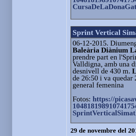
CursaDeLaDonaGat
Sprint Vertical Sim
06-12-2015. Diumenge
Baleària Diànium L
prendre part en l'Spri
Valldigna, amb una d
desnivell de 430 m.
L
de 26:50 i va quedar 2
general femenina
Fotos:
https://picas
10481819891074175
SprintVerticalSima
29 de novembre del 20