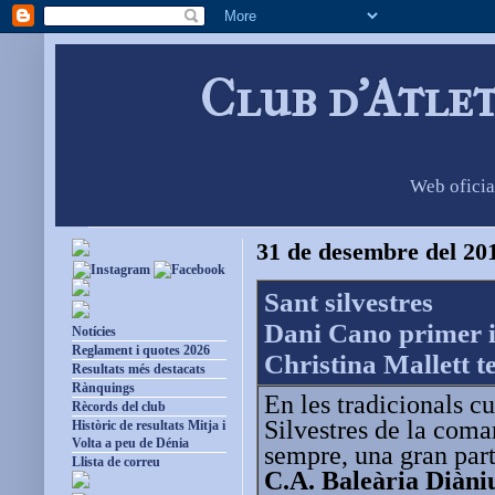
Club d'Atle
Web oficia
31 de desembre del 20
Sant silvestres
Dani Cano primer i
Notícies
Reglament i quotes 2026
Christina Mallett t
Resultats més destacats
Rànquings
En les tradicionals c
Rècords del club
Silvestres de la coma
Històric de resultats Mitja i
Volta a peu de Dénia
sempre, una gran part
Llista de correu
C.A. Baleària Diàn