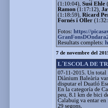
(1:10:04),
Susi Ehle
(
Ramon
(1:17:12),
Ja
(1:18:59),
Ricard Pe
Fornés i Oller
(1:32:
Fotos:
https://picas
GranFonsDOndara
Resultats complets:
h
7 de novembre del 201
L´ESCOLA DE T
07-11-2015. Un total 
Diànium Baleària van 
disputar el Duatló Es
En la categoría de Ca
peu, 8.1 km de bici 
Calabuig va entar en 
29 segons.