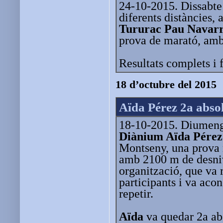
24-10-2015. Dissabte 
diferents distàncies,
Tururac
Pau Navar
prova de marató, amb
Resultats complets i 
18 d’octubre del 2015
Aïda Pérez 2a abso
18-10-2015. Diumenge
Diànium Aïda Pérez
Montseny, una prova
amb 2100 m de desniv
organització, que va r
participants i va ac
repetir.
Aïda
va quedar 2a abs