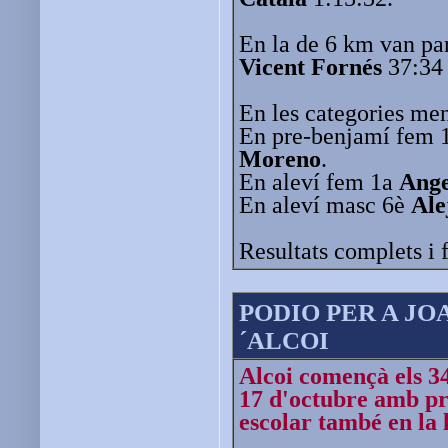
En la de 6 km van pa
Vicent Fornés
37:34
En les categories me
En pre-benjamí fem 
Moreno
.
En aleví fem 1a
Ange
En aleví masc 6è
Ale
Resultats complets i 
PODIO PER A JO
´ALCOI
Alcoi començà els 34
17 d'octubre amb pr
escolar també en la l