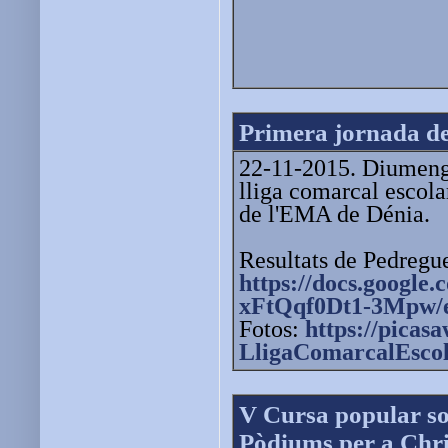
Primera jornada de
22-11-2015. Diumenge 
lliga comarcal escola
de l'EMA de Dénia.
Resultats de Pedreguer
https://docs.goog
xFtQqf0Dt1-3Mpw/e
Fotos:
https://picas
LligaComarcalEsco
V Cursa popular so
Pòdiums per a Chri