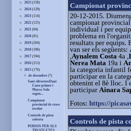
►
2025
(158)
Campionat provinci
►
2024
(129)
20-12-2015. Diumenge
►
2023
(114)
campionat provincial 
►
2022
(125)
individual i per equi
►
2021
(94)
problema en l'organi
►
2020
(81)
resultats per equips. 
►
2019
(204)
van ser els següents:
►
2018
(196)
,
Aynalem Costa
4a ,
►
2017
(194)
Nerea Mata
19a i
Am
►
2016
(213)
la categoria infantil
▼
2015
(170)
participar en la cate
▼
de desembre
(7)
obtenint el 8è lloc. I
Sant silvestresDani
Cano primer i
participar
Ainara Sa
Mayca Sala
segon...
Campionat
Fotos:
https://picas
provincial de cross
escolar
Controls de pista
Controls de pista c
coberta
PODIOS PER ALS
TRIATLETES