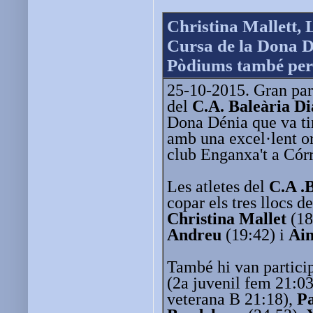
Christina Mallett, 
Cursa de la Dona 
Pòdiums també per
25-10-2015. Gran par
del
C.A. Baleària D
Dona Dénia que va ti
amb una excel·lent or
club Enganxa't a Cór
Les atletes del
C.A .
copar els tres llocs d
Christina Mallet
(18
Andreu
(19:42) i
Ain
També hi van partici
(2a juvenil fem 21:0
veterana B 21:18),
Pa