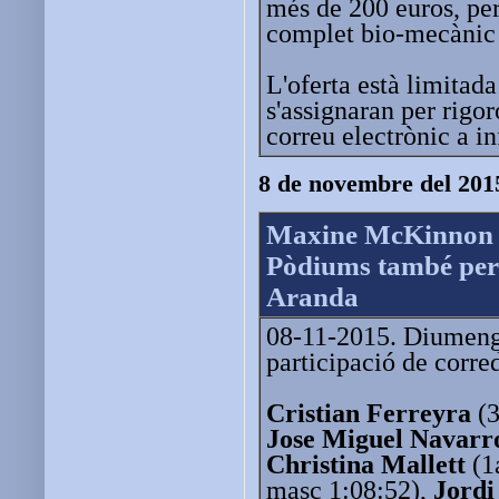
més de 200 euros, per
complet bio-mecànic 
L'oferta està limitada
s'assignaran per rigor
correu electrònic a i
8 de novembre del 201
Maxine McKinnon s
Pòdiums també per a
Aranda
08-11-2015. Diumenge
participació de corre
Cristian Ferreyra
(3
Jose Miguel Navarr
Christina Mallett
(1
masc 1:08:52),
Jordi