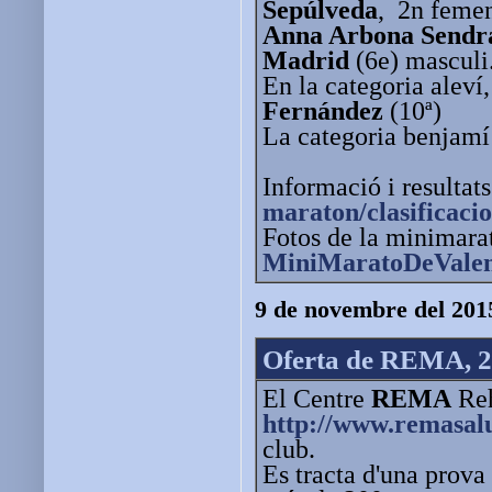
Sepúlveda
, 2n feme
Anna Arbona Sendr
Madrid
(6e) masculi
En la categoria aleví
Fernández
(10ª)
La categoria benjamí
Informació i resultat
maraton/clasificacio
Fotos de la minimara
MiniMaratoDeValen
9 de novembre del 201
Oferta de REMA, 2
El Centre
REMA
Reh
http://www.remasal
club.
Es tracta d'una prova