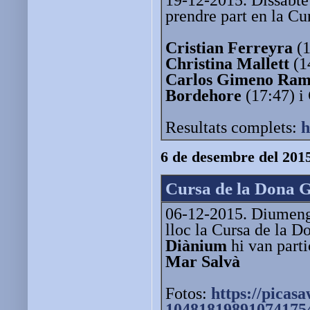
19-12-2015. Dissabte 
prendre part en la Cu
Cristian Ferreyra
(1
Christina Mallett
(1
Carlos Gimeno Ra
Bordehore
(17:47) i
Resultats complets:
h
6 de desembre del 201
Cursa de la Dona 
06-12-2015. Diumenge
lloc la Cursa de la D
Diànium
hi van part
Mar Salvà
Fotos:
https://picas
10481819891074175