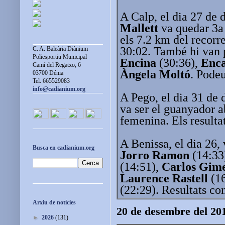
A Calp, el dia 27 de
Mallett
va quedar 3a 
els 7.2 km del recorr
30:02. També hi van 
C. A. Baleària Diànium
Poliesportiu Municipal
Encina
(30:36),
Enc
Camí del Regatxo, 6
Àngela Moltó
. Podeu
03700 Dénia
Tel. 665529083
info@cadianium.org
A Pego, el dia 31 de
va ser el guanyador a
femenina. Els resulta
A Benissa, el dia 26,
Busca en cadianium.org
Jorro Ramon
(14:33
(14:51),
Carlos Gim
Laurence Rastell
(16
(22:29). Resultats c
Arxiu de notícies
20 de desembre del 20
►
2026
(131)