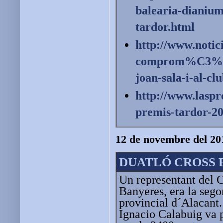
balearia-dianium
tardor.html
http://www.notic
comprom%C3%A
joan-sala-i-al-clu
http://www.laspro
premis-tardor-
20
12 de novembre del 20
DUATLÓ CROSS 
Un representant del C
Banyeres, era la sego
provincial d´Alacant.
Ignacio Calabuig va pa