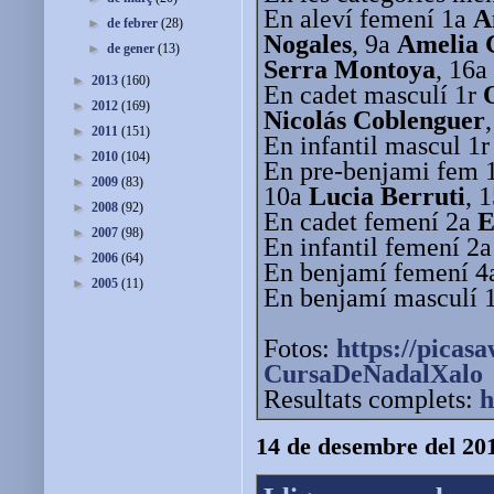
En aleví femení 1a
A
►
de febrer
(28)
Nogales
, 9a
Amelia 
►
de gener
(13)
Serra Montoya
, 16a
►
2013
(160)
En cadet masculí 1r
►
2012
(169)
Nicolás Coblenguer
►
2011
(151)
En infantil mascul 1
►
2010
(104)
En pre-benjami fem 
►
2009
(83)
10a
Lucia Berruti
, 
►
2008
(92)
En cadet femení 2a
E
►
2007
(98)
En infantil femení 2
►
2006
(64)
En benjamí femení 
►
2005
(11)
En benjamí masculí 
Fotos:
https://picas
CursaDeNadalXalo
Resultats complets:
h
14 de desembre del 20