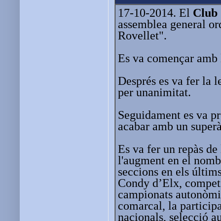
17-10-2014. El
Club 
assemblea general ord
Rovellet".
Es va començar amb la 
Després es va fer la l
per unanimitat.
Seguidament es va pr
acabar amb un superà
Es va fer un repàs de
l'augment en el nombr
seccions en els últim
Condy d’Elx, competic
campionats autonòmics
comarcal, la particip
nacionals, selecció a