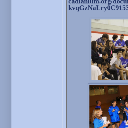
cadianium.org/docu
kvqGzNaLry0C915