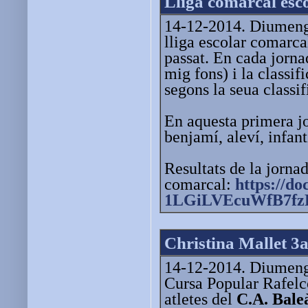
Lliga comarcal esco
14-12-2014. Diumenge 
lliga escolar comarcal
passat. En cada jornad
mig fons) i la classif
segons la seua classi
En aquesta primera jo
benjamí, aleví, infan
Resultats de la jornad
comarcal:
https://do
1LGiLVEcuWfB7f
Christina Mallet 3a
14-12-2014. Diumenge
Cursa Popular Rafelco
atletes del
C.A. Bale