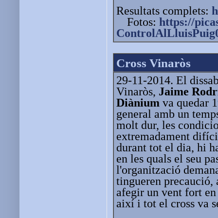
Resultats complets:
h
Fotos:
https://pic
ControlAlLluisPuig
Cross Vinaròs
29-11-2014. El dissab
Vinaròs,
Jaime Rodr
Diànium
va quedar 1
general amb un temps
molt dur, les condicio
extremadament difícil
durant tot el dia, hi 
en les quals el seu p
l'organització demana
tingueren precaució, 
afegir un vent fort en
així i tot el cross va 