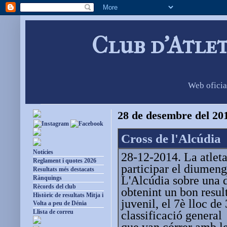
Club d'Atle
Web oficia
28 de desembre del 20
Cross de l'Alcúdia
Notícies
28-12-2014. La atlet
Reglament i quotes 2026
participar el diumeng
Resultats més destacats
L'Alcúdia sobre una 
Rànquings
Rècords del club
obtenint un bon resul
Històric de resultats Mitja i
juvenil, el 7è lloc de
Volta a peu de Dénia
Llista de correu
classificació general
que van córrer amb le