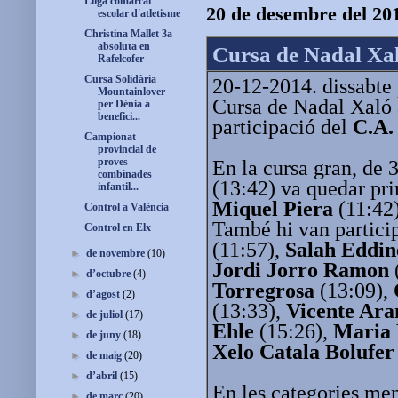
Lliga comarcal
20 de desembre del 20
escolar d'atletisme
Christina Mallet 3a
absoluta en
Cursa de Nadal Xal
Rafelcofer
Cursa Solidària
20-12-2014. dissabte p
Mountainlover
Cursa de Nadal Xaló
per Dénia a
benefici...
participació del
C.A.
Campionat
provincial de
proves
En la cursa gran, de 
combinades
(13:42) va quedar pr
infantil...
Miquel Piera
(11:42)
Control a València
També hi van partici
Control en Elx
(11:57),
Salah Eddin
►
de novembre
(10)
Jordi Jorro Ramon
►
d’octubre
(4)
Torregrosa
(13:09),
►
d’agost
(2)
(13:33),
Vicente Ar
►
de juliol
(17)
Ehle
(15:26),
Maria 
►
de juny
(18)
Xelo Catala Bolufer
►
de maig
(20)
►
d’abril
(15)
En les categories me
►
de març
(20)