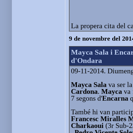
La propera cita del c
9 de novembre del 201
Mayca Sala i Encar
d'Ondara
09-11-2014. Diumenge 
Mayca Sala
va ser l
Cardona
.
Mayca
va 
7 segons d'
Encarna
q
També hi van partici
Francesc Miralles M
Charkaoui
(3r Sub-
, Pedro Vicente Sol