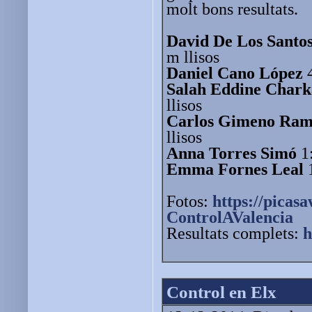
molt bons resultats.
David De Los Santo
m llisos
Daniel Cano López
4
Salah Eddine Chark
llisos
Carlos Gimeno Ra
llisos
Anna Torres Simó
1:
Emma Fornes Leal
1
Fotos:
https://picas
ControlAValencia
Resultats complets:
h
Control en Elx