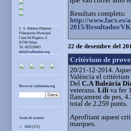
Resultats complets:
http://www.facv.es/a
2015/Resultados/VK
C. A. Baleària Diànium
Poliesportiu Municipal
Camí del Regatxo, 6
03700 Dénia
22 de desembre del 20
Tel. 665529083
info@cadianium.org
Critèrium de proves
20/21-12-2014. Aquest
València el critèrium
Del
C.A Baleària D
Busca en cadianium.org
veterana.
Lili
va fer 
llançament de pes, 4.
total de 2.259 punts.
Aprofitant aquest cri
Arxiu de notícies
marques.
►
2026
(131)