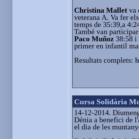
Christina Mallet
va 
veterana A. Va fer el
temps de 35:39,a 4:2
També van participa
Paco Muñoz
38:58 i
primer en infantil ma
Resultats complets:
h
Cursa Solidària Mou
14-12-2014. Diumenge
Dénia a benefici de l
el dia de les muntanye