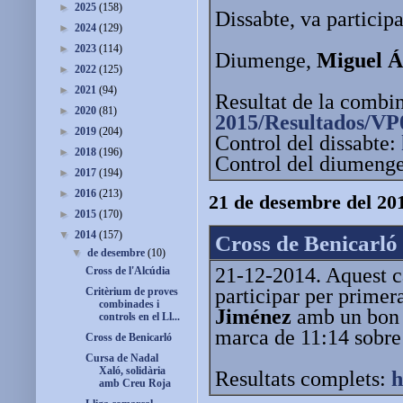
►
2025
(158)
Dissabte, va particip
►
2024
(129)
►
2023
(114)
Diumenge,
Miguel Á
►
2022
(125)
►
2021
(94)
Resultat de la combi
►
2020
(81)
2015/Resultados/VP
►
2019
(204)
Control del dissabte:
►
2018
(196)
Control del diumeng
►
2017
(194)
►
2016
(213)
21 de desembre del 20
►
2015
(170)
▼
2014
(157)
Cross de Benicarló
▼
de desembre
(10)
21-12-2014. Aquest ca
Cross de l'Alcúdia
participar per primera
Critèrium de proves
combinades i
Jiménez
amb un bon r
controls en el Ll...
marca de 11:14 sobre
Cross de Benicarló
Cursa de Nadal
Xaló, solidària
Resultats complets:
h
amb Creu Roja