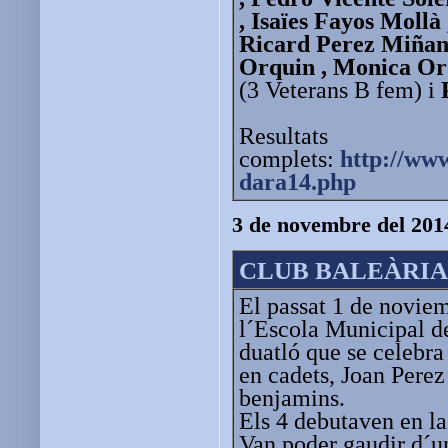
, Isaïes Fayos Moll
Ricard Perez Miñana
Orquin , Monica Orq
(3 Veterans B fem) i
Resultats
complets:
http://ww
dara14.php
3 de novembre del 201
CLUB BALEÀRIA
El passat 1 de noviemb
l´Escola Municipal de
duatló que se celebr
en cadets, Joan Perez
benjamins.
Els 4 debutaven en la 
Van poder gaudir d´u