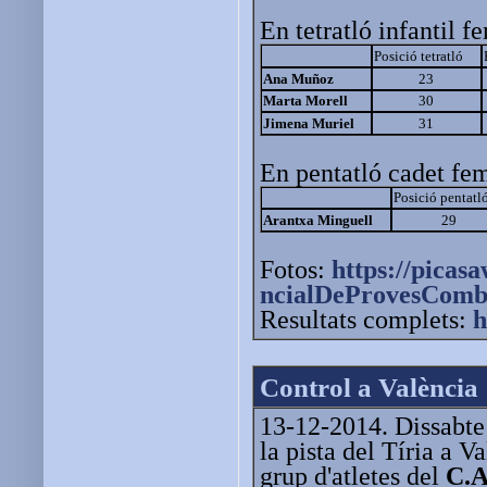
En tetratló infantil f
Posició tetratló
Ana Muñoz
23
Marta Morell
30
Jimena Muriel
31
En pentatló cadet fe
Posició pentatl
Arantxa Minguell
29
Fotos:
https://pica
ncialDeProvesCombi
Resultats complets:
h
Control a València
13-12-2014. Dissabte 
la pista del Tíria a V
grup d'atletes del
C.A