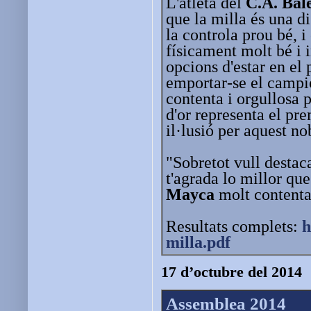
L'atleta del
C.A. Bal
que la milla és una d
la controla prou bé, i
físicament molt bé i 
opcions d'estar en el
emportar-se el campi
contenta i orgullosa 
d'or representa el pre
il·lusió per aquest nob
"Sobretot vull destaca
t'agrada lo millor que
Mayca
molt contenta
Resultats complets:
h
milla.pdf
17 d’octubre del 2014
Assemblea 2014