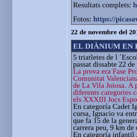
Resultats complets:
h
Fotos:
https://pica
22 de novembre del 20
EL DIÀNIUM EN 
5 triatletes de l ´Esc
passat dissabte 22 d
La prova era Fase Pro
Comunitat Valenciana.
de La Vila Joiosa.
A p
diferents categories 
els XXXIII Jocs Espo
En categoría Cadet Ig
cursa, Ignacio va entr
que fa 15 de la genera
carrera peu, 9 km de 
En categoría infantil