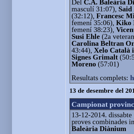
Del
C.A. Baleària D
masculí 31:07),
Said
(32:12),
Francesc Mi
femení 35:06),
Kiko 
femení 38:23),
Vicen
Susi Ehle
(2a vetera
Carolina Beltran O
43:44),
Xelo Català 
Signes Grimalt
(50:
Moreno
(57:01)
Resultats complets:
h
13 de desembre del 20
Campionat provinci
13-12-2014. dissabte 
proves combinades inf
Baleària Diànium