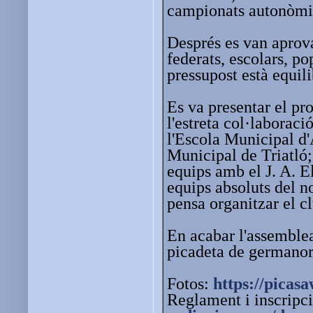
campionats autonòmics
Després es van aprovar
federats, escolars, p
pressupost està equil
Es va presentar el pr
l'estreta col·laboraci
l'Escola Municipal d'
Municipal de Triatló; 
equips amb el J. A. E
equips absoluts del n
pensa organitzar el c
En acabar l'assemblea
picadeta de germanor e
Fotos:
https://picas
Reglament i inscripci