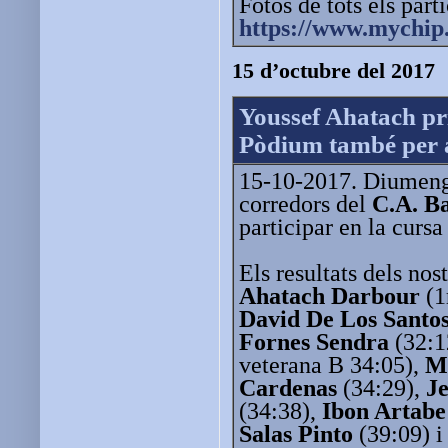
Fotos de tots els part
https://www.mychip.
15 d’octubre del 2017
Youssef Ahatach pr
Pòdium també per 
15-10-2017. Diumenge
corredors del
C.A. B
participar en la curs
Els resultats dels nos
Ahatach Darbour
(1
David De Los Santo
Fornes Sendra
(32:1
veterana B 34:05),
M
Cardenas
(34:29),
J
(34:38),
Ibon Artabe
Salas Pinto
(39:09) 