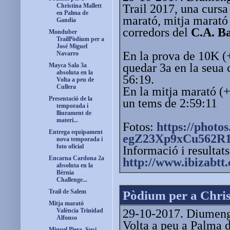
Trail 2017, una curs
Christina Mallett
en Palma de
marató, mitja marató 
Gandia
corredors del
C.A. B
Monduber
TrailPòdium per a
José Miguel
En la prova de 10K 
Navarro
quedar 3a en la seua
Mayca Sala 3a
absoluta en la
56:19.
Volta a peu de
Cullera
En la mitja marató (
Presentació de la
un tems de 2:59:11
temporada i
lliurament de
materi...
Fotos:
https://photos
Entrega equipament
egZ23Xp9xCu562R
nova temporada i
foto oficial
Informació i resultat
Encarna Cardona 2a
http://www.ibizabtt.
absoluta en la
Bèrnia
Challenge...
Trail de Salem
Pòdium per a Chris
Mitja marató
29-10-2017. Diumenge 
València Trinidad
Alfonso
Volta a peu a Palma 
Miquel Piera, Susi