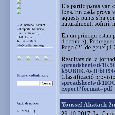
Els participants van c
fons. En cada prova v
aquests punts s'ha con
naturalment, sofrirà 
C. A. Baleària Diànium
Poliesportiu Municipal
Camí del Regatxo, 6
En un principi estan 
03700 Dénia
d'octubre), Pedregue
Tel. 665529083
info@cadianium.org
Pego (21 de gener) i 
Resultats de la jorna
spreadsheets/d/1
k5UBHCAv3FbH94s/
Classificació provisi
Busca en cadianium.org
spreadsheets/d/
1IOG
export?format=pdf
Youssef Ahatach 2n 
Arxiu de notícies
►
2026
(131)
29-10-2017. La Capita