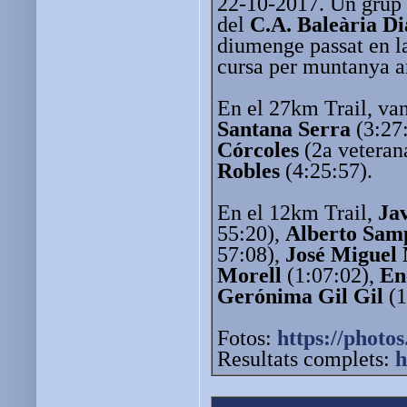
22-10-2017. Un grup
del
C.A. Baleària D
diumenge passat en l
cursa per muntanya a
En el 27km Trail, va
Santana Serra
(3:27
Córcoles
(2a veteran
Robles
(4:25:57).
En el 12km Trail,
Jav
55:20),
Alberto Sam
57:08),
José Miguel 
Morell
(1:07:02),
En
Gerónima Gil Gil
(1
Fotos:
https://photos
Resultats complets:
h