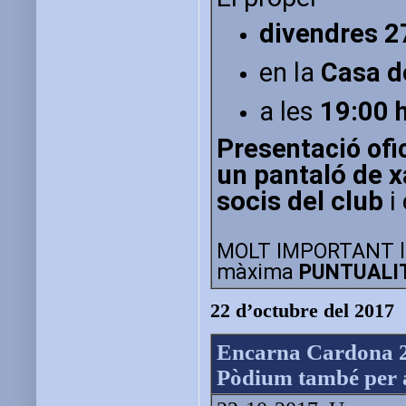
divendres 2
en la
Casa de
a les
19:00 
Presentació
ofi
un pantaló de x
socis del club
i 
MOLT IMPORTANT l'
màxima
PUNTUALI
22 d’octubre del 2017
Encarna Cardona 2a
Pòdium també per a