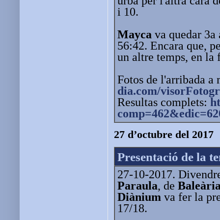
urbà per l'altra cara
i 10.
Mayca
va quedar 3a a
56:42. Encara que, pe
un altre temps, en la
Fotos de l'arribada a
dia.com/visorFotogr
Resultas complets:
h
comp=462
&edic=62
27 d’octubre del 2017
Presentació de la t
27-10-2017. Divendre
Paraula
, de
Baleàri
Diànium
va fer la pr
17/18.