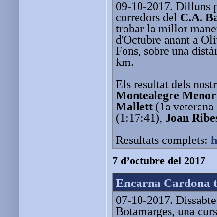
09-10-2017. Dilluns p
corredors del
C.A. B
trobar la millor mane
d'Octubre anant a Oli
Fons, sobre una distàn
km.
Els resultat dels nost
Montealegre Menor
Mallett
(1a veterana 
(1:17:41),
Joan Ribe
Resultats complets:
h
7 d’octubre del 2017
Encarna Cardona te
07-10-2017. Dissabte p
Botamarges, una cur