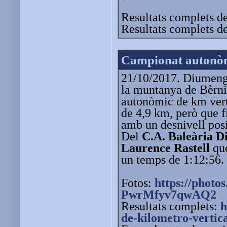
Resultats complets d
Resultats complets d
Campionat autonòm
21/10/2017. Diumenge
la muntanya de Bèrni
autonòmic de km vert
de 4,9 km, però que 
amb un desnivell pos
Del
C.A. Baleària D
Laurence Rastell
que
un temps de 1:12:56.
Fotos:
https://photo
PwrMfyv7qwAQ2
Resultats complets:
h
de-kil
ometro-vertic