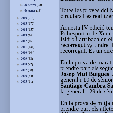
►
de febrer
(28)
Totes les proves del 
►
de gener
(18)
circulars i es realitz
►
2016
(213)
►
2015
(170)
Aquesta IV edició ten
►
2014
(157)
Poliesportiu de Xeraco
►
2013
(160)
Isidro i arribada en e
►
2012
(169)
recorregut va tindre l
►
2011
(151)
recorregut. És un cir
►
2010
(104)
►
2009
(83)
En la prova de marat
►
2008
(92)
prendre part els següe
►
2007
(98)
Josep Mut Buigues
a
►
2006
(64)
general i 10 de sènio
►
2005
(11)
Santiago Cambra S
la general i 29 de sèn
En la prova de mitja
prendre part els atlete