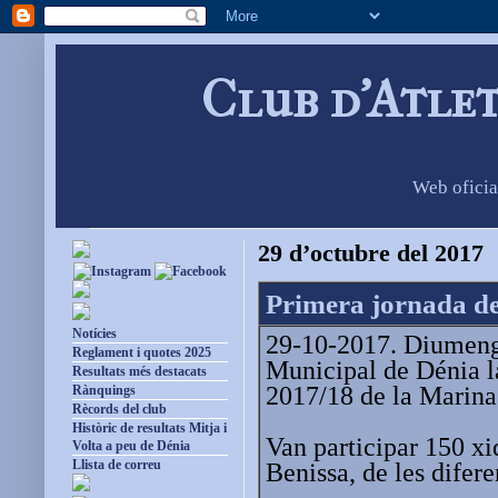
Club d'Atle
Web oficia
29 d’octubre del 2017
Primera jornada de 
Notícies
29-10-2017. Diumenge 
Reglament i quotes 2025
Municipal de Dénia la
Resultats més destacats
2017/18 de la Marina
Rànquings
Rècords del club
Històric de resultats Mitja i
Van participar 150 xi
Volta a peu de Dénia
Llista de correu
Benissa, de les difere