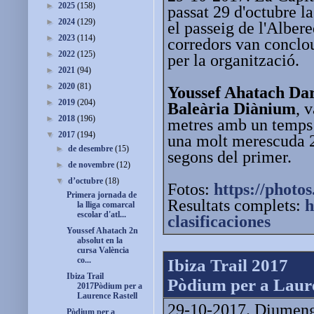
►
2025
(158)
passat 29 d'octubre la
►
2024
(129)
el passeig de l'Alber
►
2023
(114)
corredors van conclou
►
2022
(125)
per la organització.
►
2021
(94)
►
2020
(81)
Youssef Ahatach Da
►
2019
(204)
Baleària Diànium
, 
►
2018
(196)
metres amb un temps 
▼
2017
(194)
una molt merescuda 2n
►
de desembre
(15)
segons del primer.
►
de novembre
(12)
▼
d’octubre
(18)
Fotos:
https://photos
Primera jornada de
Resultats complets:
h
la lliga comarcal
escolar d'atl...
clasificaciones
Youssef Ahatach 2n
absolut en la
cursa València
co...
Ibiza Trail 2017
Ibiza Trail
Pòdium per a Laure
2017Pòdium per a
Laurence Rastell
29-10-2017. Diumenge 
Pòdium per a