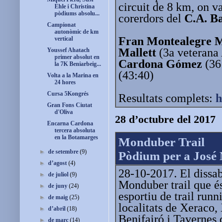
circuit de 8 km, on v
Ehle i Christina
pòdiums absolu...
corerdors del
C.A. B
Campionat
autonòmic de km
Fran Montealegre 
vertical
Mallett
(3a veterana
Youssef Ahatach
primer absolut en
Cardona Gómez
(36
la 7K Beniarbeig...
(43:40)
Volta a la Marina en
24 hores
Cursa 5Kongrés
Resultats complets:
h
Gran Fons Ciutat
d'Oliva
28 d’octubre del 2017
Encarna Cardona
tercera absoluta
en la Botamarges
Monduber Trail
►
de setembre
(9)
Pòdium per a José
►
d’agost
(4)
28-10-2017. El dissab
►
de juliol
(9)
Monduber trail que é
►
de juny
(24)
esportiu de trail runn
►
de maig
(25)
localitats de Xeraco,
►
d’abril
(18)
Benifairó i Tavernes 
►
de març
(14)