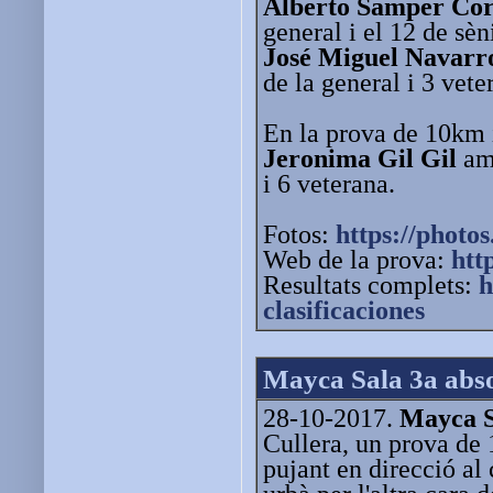
Alberto Samper Cor
general i el 12 de sè
José Miguel Navarr
de la general i 3 vete
En la prova de 10km 
Jeronima Gil Gil
amb
i 6 veterana.
Fotos:
https://photos
Web de la prova:
htt
Resultats complets:
h
clasificaciones
Mayca Sala 3a absol
28-10-2017.
Mayca S
Cullera, un prova de 
pujant en direcció al