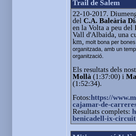
Trail de Salem
22-10-2017. Diumenge
del
C.A. Baleària D
en la Volta a peu del
Vall d'Albaida, una c
km,
molt bona per bones 
organitzada, amb un temps
organització.
Els resultats dels nos
Mollà
(1:37:00) i
Ma
(1:52:34).
Fotos:
https://www.m
cajamar-de
-carreres
Resultats complets:
h
benicadell-ix-circui