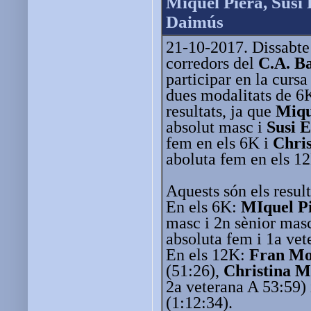
Miquel Piera, Susi 
Daimús
21-10-2017. Dissabte 
corredors del
C.A. B
participar en la curs
dues modalitats de 6
resultats, ja que
Miqu
absolut masc i
Susi E
fem en els 6K i
Chris
aboluta fem en els 1
Aquests són els result
En els 6K:
MIquel P
masc i 2n sènior mas
absoluta fem i 1a vet
En els 12K:
Fran Mo
(51:26),
Christina M
2a veterana A 53:59)
(1:12:34).