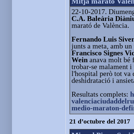
Mitja marató Valèn
22-10-2017. Diumenge
C.A. Baleària Diàn
marató de València.
Fernando Luis Siver
junts a meta, amb un
Francisco Signes Vi
Wein
anava molt bé f
trobar-se malament i 
l'hospital però tot v
deshidratació i ansiet
Resultats complets:
h
valenciaciudaddelr
medio-
maraton-defin
21 d’octubre del 2017