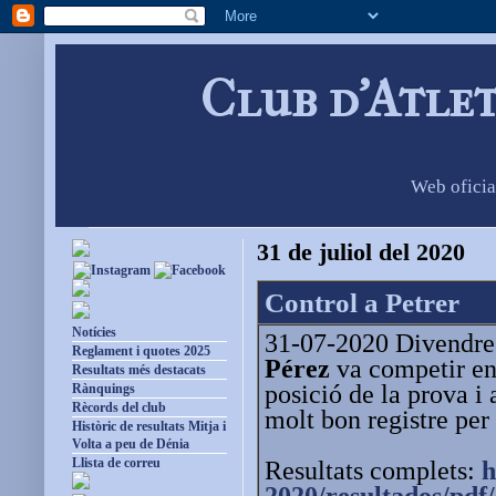
Club d'Atle
Web oficia
31 de juliol del 2020
Control a Petrer
Notícies
31-07-2020 Divendres
Reglament i quotes 2025
Pérez
va competir en 
Resultats més destacats
posició de la prova i
Rànquings
Rècords del club
molt bon registre per 
Històric de resultats Mitja i
Volta a peu de Dénia
Llista de correu
Resultats complets:
h
2020/resultados/pdf