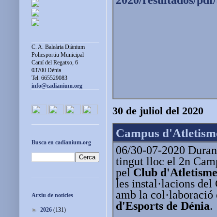
C. A. Baleària Diànium
Poliesportiu Municipal
Camí del Regatxo, 6
03700 Dénia
Tel. 665529083
info@cadianium.org
30 de juliol del 2020
Campus d'Atletism
Busca en cadianium.org
06/30-07-2020 Durant
tingut lloc el 2n Cam
pel
Club d'Atletism
les instal·lacions de
amb la col·laboració
Arxiu de notícies
d'Esports de Dénia
.
►
2026
(131)