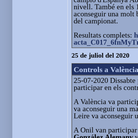
nivell. També en els 
aconseguir una molt b
del campionat.
Resultats complets:
h
acta_C017_6fnMyT
25 de juliol del 2020
Controls a València
25-07-2020 Dissabte p
participar en els cont
A València va partici
va aconseguir una mar
Leire va aconseguir u
A Onil van participar
González Alemany
v