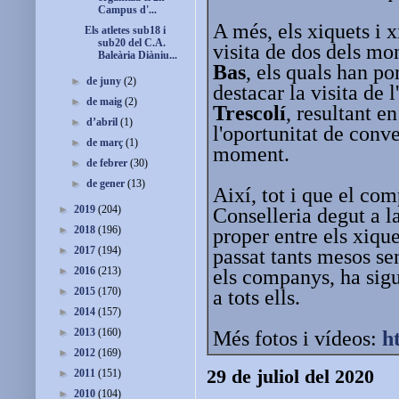
Campus d'...
A més, els xiquets i x
Els atletes sub18 i
sub20 del C.A.
visita de dos dels mon
Baleària Diàniu...
Bas
, els quals han po
►
de juny
(2)
destacar la visita de
►
de maig
(2)
Trescolí
, resultant e
►
d’abril
(1)
l'oportunitat de conve
►
de març
(1)
moment.
►
de febrer
(30)
►
de gener
(13)
Així, tot i que el co
►
2019
(204)
Conselleria degut a 
►
2018
(196)
proper entre els xique
►
2017
(194)
passat tants mesos se
►
2016
(213)
els companys, ha sig
►
2015
(170)
a tots ells.
►
2014
(157)
►
2013
(160)
Més fotos i vídeos:
h
►
2012
(169)
29 de juliol del 2020
►
2011
(151)
►
2010
(104)