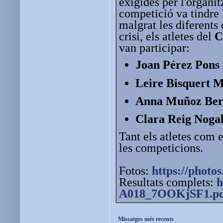
exigides per l'organit
competició va tindre 
malgrat les diferents 
crisi, els atletes del
C
van participar:
Joan Pérez Pons
Leire Bisquert M
Anna Muñoz Be
Clara Reig Nogal
Tant els atletes com 
les competicions.
Fotos:
https://photos
Resultats complets:
h
A018_7OOKjSF1.pd
Missatges més recents