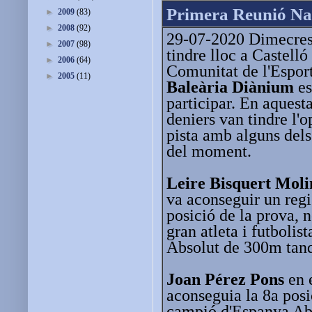
Primera Reunió Nac
►
2009
(83)
►
2008
(92)
29-07-2020 Dimecres
►
2007
(98)
tindre lloc a Castell
►
2006
(64)
Comunitat de l'Esport
►
2005
(11)
Baleària Diànium
es
participar. En aquesta
deniers van tindre l'o
pista amb alguns dels
del moment.
Leire Bisquert Moli
va aconseguir un regi
posició de la prova, 
gran atleta i futbolis
Absolut de 300m tanqu
Joan Pérez Pons
en e
aconseguia la 8a posi
campió d'Espanya Ab