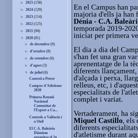
►
2025
(158)
En el Campus han par
►
2024
(129)
majoria d'ells ja han 
►
2023
(114)
Dénia - C.A. Baleàr
►
2022
(125)
temporada 2019-2020, 
►
2021
(94)
iniciat per primera v
▼
2020
(81)
►
de desembre
(9)
El dia a dia del Campu
►
d’octubre
(8)
s'han fet una gran var
►
de setembre
(6)
aprenentatge de la tèc
►
d’agost
(3)
diferents llançament, 
▼
de juliol
(6)
d'alçada i perxa, llarg
Control a Petrer
relleus, etc, i d'aque
Campus d'Atletisme
2020
especialitats de l'atl
Primera Reunió
complet i variat.
Nacional
Comunitat de
l'Esport a Ca...
Vertaderament, ha sig
Controls a València i
Miquel Castillo
, els
a Onil
diferents especialitats
El C.A. Baleària
d'atletisme durant aq
Diànium
organitza el 2n