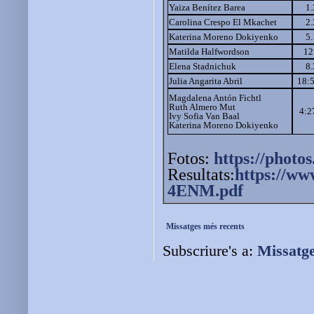
Yaiza Benítez Barea
1
Carolina Crespo El Mkachet
2
Katerina Moreno Dokiyenko
5
Matilda Halfwordson
12
Elena Stadnichuk
8
Julia Angarita Abril
18:
Magdalena Antón Fichtl
Ruth Almero Mut
4:2
Ivy Sofia Van Baal
Katerina Moreno Dokiyenko
Fotos:
https://photos
Resultats:
https://ww
4ENM.pdf
Missatges més recents
Subscriure's a:
Missatg