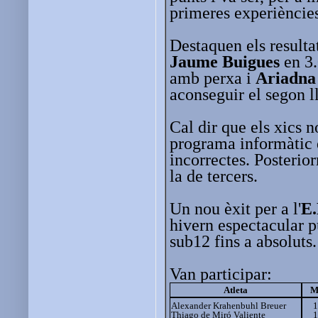
primeres experiències
Destaquen els resulta
Jaume Buigues
en 3
amb perxa i
Ariadna
aconseguir el segon l
Cal dir que els xics n
programa informàtic d
incorrectes. Posterio
la de tercers.
Un nou èxit per a l'
E.
hivern espectacular p
sub12 fins a absoluts.
Van participar:
Atleta
M
Alexander Krahenbuhl Breuer
1
Thiago de Miró Valiente
1