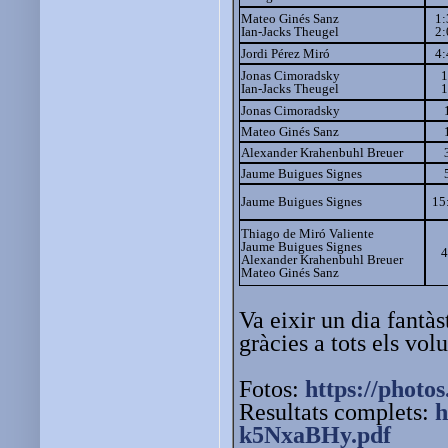
Mateo Ginés Sanz
1:
Ian-Jacks Theugel
2:
Jordi Pérez Miró
4:
Jonas Cimoradsky
1
Ian-Jacks Theugel
1
Jonas Cimoradsky
Mateo Ginés Sanz
Alexander Krahenbuhl Breuer
Jaume Buigues Signes
Jaume Buigues Signes
15
Thiago de Miró Valiente
Jaume Buigues Signes
4
Alexander Krahenbuhl Breuer
Mateo Ginés Sanz
Va eixir un dia fantàs
gràcies a tots els vol
Fotos:
https://photos
Resultats complets:
h
k5NxaBHy.pdf