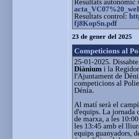
Resultats autonòmic
acta_VC07%20_weF
Resultats control:
htt
fj8KopSn.pdf
23 de gener del 2025
Competicions al Po
25-01-2025. Dissabte
Diànium
i la Regidor
l'Ajuntament de Déni
competicions al Poli
Dénia.
Al matí serà el camp
d'equips. La jornada
de marxa, a les 10:00
les 13:45 amb el lliu
equips guanyadors, d