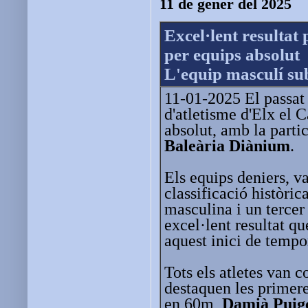
11 de gener del 2025
Excel·lent resultat
per equips absolut
L'equip masculí sub
11-01-2025 El passat d
d'atletisme d'Elx el 
absolut, amb la parti
Baleària Diànium
.
Els equips deniers, v
classificació històri
masculina i un tercer
excel·lent resultat q
aquest inici de tempo
Tots els atletes van c
destaquen les primer
en 60m,
Damià Puig