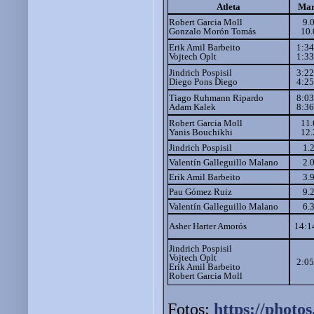
Atleta
Ma
Robert Garcia Moll
9.
Gonzalo Morón Tomás
10.
Erik Amil Barbeito
1:34
Vojtech Oplt
1:33
Jindrich Pospisil
3:22
Diego Pons Diego
4:25
Tiago Ruhmann Ripardo
8:03
Adam Kalek
8:36
Robert Garcia Moll
11.
Yanis Bouchikhi
12.
Jindrich Pospisil
1.
Valentín Galleguillo Malano
2.
Erik Amil Barbeito
3.
Pau Gómez Ruiz
9.
Valentín Galleguillo Malano
6.
Asher Harter Amorós
14:1
Jindrich Pospisil
Vojtech Oplt
2:05
Erik Amil Barbeito
Robert Garcia Moll
Fotos:
https://photos