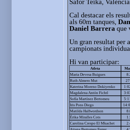
Safor Teika, València
Cal destacar els resul
als 60m tanques,
Dan
Daniel Barrera
que v
Un gran resultat per 
campionats individua
Hi van participar:
Atleta
Ma
Maria Devesa Buigues
8
Ruth Almero Mut
27
Katerina Moreno Dokiyenko
1:0
Magdalena Antón Fichtl
3:0
Sofía Martínez Bertomeu
5:1
Iris Pons Diego
14:
Matilda Halfwordson
8
Érika Miralles Cots
1
Carolina Crespo El Mkachet
2
Aitana Bertomeu Ferrer
4