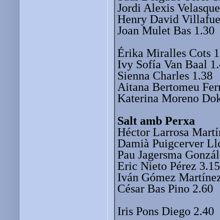
Jordi Alexis Velasque
Henry David Villafue
Joan Mulet Bas 1.30
Érika Miralles Cots 1
Ivy Sofía Van Baal 1
Sienna Charles 1.38
Aitana Bertomeu Ferr
Katerina Moreno Dok
Salt amb Perxa
Héctor Larrosa Martí
Damià Puigcerver Ll
Pau Jagersma Gonzál
Eric Nieto Pérez 3.15
Iván Gómez Martínez
César Bas Pino 2.60
Iris Pons Diego 2.40