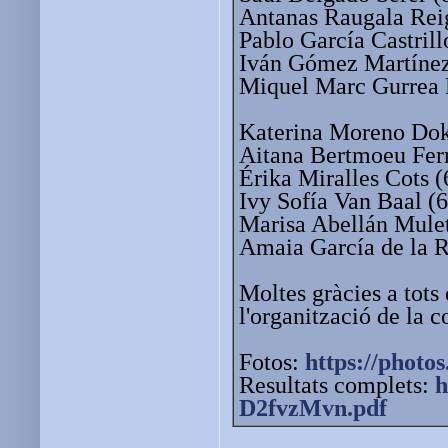
Antanas Raugala Rei
Pablo García Castrill
Iván Gómez Martínez
Miquel Marc Gurrea 
Katerina Moreno Dok
Aitana Bertmoeu Ferr
Érika Miralles Cots 
Ivy Sofía Van Baal (
Marisa Abellán Mulet
Amaia García de la R
Moltes gràcies a tots 
l'organització de la 
Fotos:
https://photos
Resultats complets:
h
D2fvzMvn.pdf