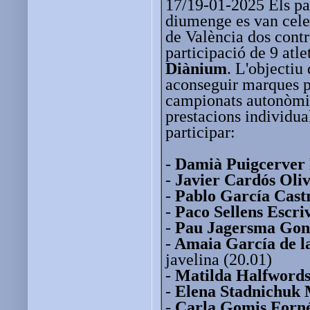
17/19-01-2025 Els pas
diumenge es van celeb
de València dos cont
participació de 9 atle
Diànium
. L'objectiu
aconseguir marques pe
campionats autonòmic
prestacions individual
participar:
-
Damià Puigcerver 
-
Javier Cardós Oli
-
Pablo García Castr
-
Paco Sellens Escri
-
Pau Jagersma Gon
-
Amaia García de l
javelina (20.01)
-
Matilda Halfword
-
Elena Stadnichuk
-
Carla Gomis Forn