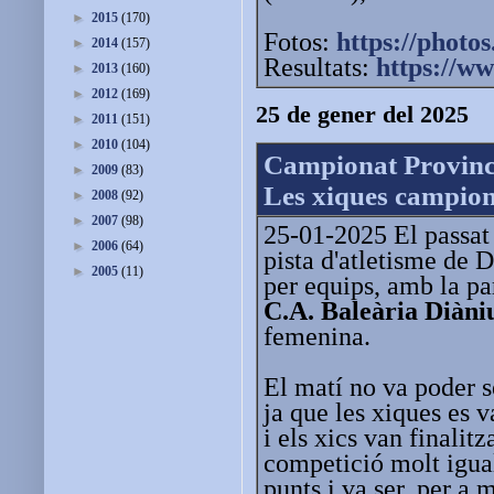
►
2015
(170)
Fotos:
https://photos
►
2014
(157)
Resultats:
https://w
►
2013
(160)
►
2012
(169)
25 de gener del 2025
►
2011
(151)
►
2010
(104)
Campionat Provinci
►
2009
(83)
Les xiques campiones
►
2008
(92)
►
2007
(98)
25-01-2025 El passat 
►
2006
(64)
pista d'atletisme de 
►
2005
(11)
per equips, amb la par
C.A. Baleària Diàn
femenina.
El matí no va poder se
ja que les xiques es 
i els xics van finalit
competició molt igua
punts i va ser, per a 