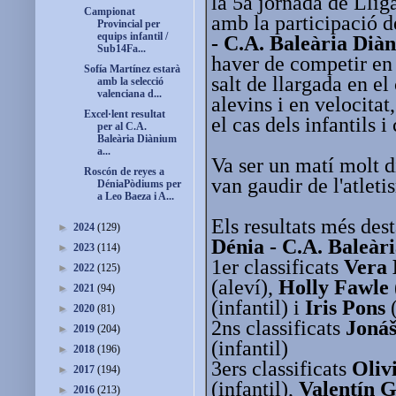
la 5a jornada de Lli
Campionat
amb la participació de
Provincial per
equips infantil /
- C.A. Baleària Dià
Sub14Fa...
haver de competir en 
Sofía Martínez estarà
salt de llargada en el
amb la selecció
valenciana d...
alevins i en velocitat
Excel·lent resultat
el cas dels infantils i
per al C.A.
Baleària Diànium
a...
Va ser un matí molt di
Roscón de reyes a
van gaudir de l'atlet
DéniaPòdiums per
a Leo Baeza i A...
Els resultats més dest
►
2024
(129)
Dénia - C.A. Baleàr
►
2023
(114)
1er classificats
Vera 
►
2022
(125)
(aleví),
Holly Fawle
►
2021
(94)
(infantil) i
Iris Pons
(
►
2020
(81)
2ns classificats
Joná
►
2019
(204)
(infantil)
►
2018
(196)
3ers classificats
Oliv
►
2017
(194)
(infantil),
Valentín G
►
2016
(213)