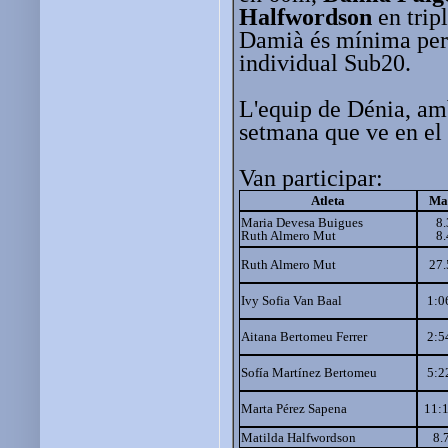
Halfwordson
en trip
Damià és mínima per
individual Sub20.
L'equip de Dénia, amb
setmana que ve en el
Van participar:
Atleta
Ma
Maria Devesa Buigues
8
Ruth Almero Mut
8
Ruth Almero Mut
27
Ivy Sofia Van Baal
1:0
Aitana Bertomeu Ferrer
2:5
Sofía Martínez Bertomeu
5:2
Marta Pérez Sapena
11:
Matilda Halfwordson
8.