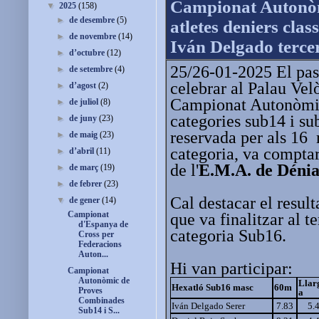
Campionat Autonòm
▼
2025
(158)
►
de desembre
(5)
atletes deniers class
►
de novembre
(14)
Iván Delgado terc
►
d’octubre
(12)
25/26-01-2025 El pas
►
de setembre
(4)
celebrar al Palau Vel
►
d’agost
(2)
Campionat Autonòmic
►
de juliol
(8)
categories sub14 i s
►
de juny
(23)
reservada per als 16 
►
de maig
(23)
categoria, va comptar
►
d’abril
(11)
de l'
E.M.A. de Dénia
►
de març
(19)
►
de febrer
(23)
Cal destacar el resul
▼
de gener
(14)
Campionat
que va finalitzar al t
d'Espanya de
categoria Sub16.
Cross per
Federacions
Auton...
Hi van participar:
Campionat
Autonòmic de
Llar
Hexatló Sub16 masc
60m
Proves
a
Combinades
Iván Delgado Serer
7.83
5.
Sub14 i S...