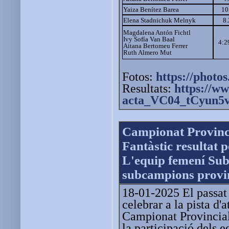
Yaiza Benítez Barea
10
Elena Stadnichuk Melnyk
8
Magdalena Antón Fichtl
Ivy Sofía Van Baal
4:2
Aitana Bertomeu Ferrer
Ruth Almero Mut
Fotos:
https://photos
Resultats:
https://ww
acta_VC04_tCyun5v
Campionat Provincia
Fantàstic resultat 
L'equip femení Sub
subcampions provin
18-01-2025 El passat 
celebrar a la pista d'a
Campionat Provincia
la participació dels 