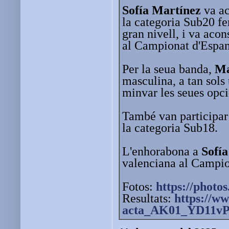
Sofía Martínez
va ac
la categoria Sub20 fe
gran nivell, i va acon
al Campionat d'Espan
Per la seua banda,
Ma
masculina, a tan sols 
minvar les seues opci
També van participa
la categoria Sub18.
L'enhorabona a
Sofía
valenciana al Campio
Fotos:
https://photos
Resultats:
https://ww
acta_AK01_YD11vP