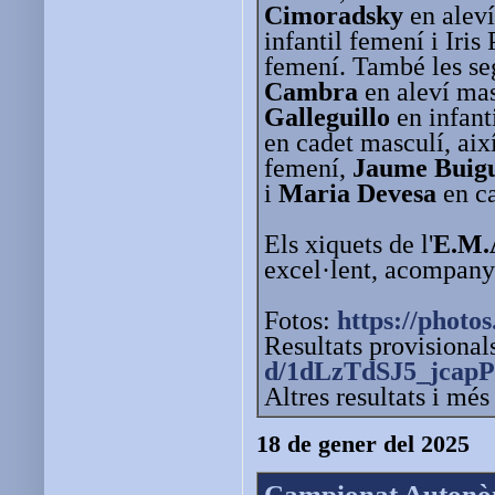
Cimoradsky
en alev
infantil femení i Iri
femení. També les se
Cambra
en aleví mas
Galleguillo
en infant
en cadet masculí, aix
femení,
Jaume Buig
i
Maria Devesa
en c
Els xiquets de l'
E.M.A
excel·lent, acompany
Fotos:
https://photos
Resultats provisiona
d/1dLzTdSJ5_jcapP
Altres resultats i mé
18 de gener del 2025
Campionat Autonòmi