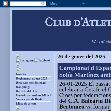
Club d'Atle
Web oficia
26 de gener del 2025
Campionat d'Espan
Sofía Martínez amb
Notícies
Reglament i quotes 2025
26-01-2025 El passat
Resultats més destacats
Rànquings
celebrar a Getafe el
Rècords del club
Cross per federacions
Històric de resultats Mitja i
del
C.A. Baleària D
Volta a peu de Dénia
Llista de correu
Bertomeu
va formar 