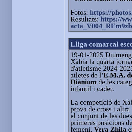
Fotos:
https://photos
Resultats:
https://ww
acta_V004_REm9zb
Lliga comarcal esc
19-01-2025 Diumenge 
Xàbia la quarta jorna
d'atletisme 2024-2025
atletes de l
'E.M.A. d
Diànium
de les categ
infantil i cadet.
La competició de Xàb
prova de cross i altr
el conjunt de les dues
primeres posicions d
femení,
Vera Zhila
e