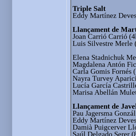
Triple Salt
Eddy Martínez Deves
Llançament de Mart
Joan Carrió Carrió (4
Luis Silvestre Merle 
Elena Stadnichuk Me
Magdalena Antón Fich
Carla Gomis Fornés (
Nayra Turvey Aparici
Lucía García Castrill
Marisa Abellán Mulet
Llançament de Jave
Pau Jagersma Gonzál
Eddy Martínez Deves
Damià Puigcerver Llo
Saúl Delgado Serer (