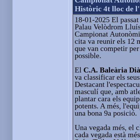
Històric 4t lloc de 
18-01-2025 El passat 
Palau Velòdrom Lluís
Campionat Autonòmic
cita va reunir els 12 
que van competir per 
possible.
El
C.A. Baleària Di
va classificar els seu
Destacant l'espectacul
masculí que, amb atle
plantar cara els equ
potents. A més, l'equ
una bona 9a posició.
Una vegada més, el cl
cada vegada està més