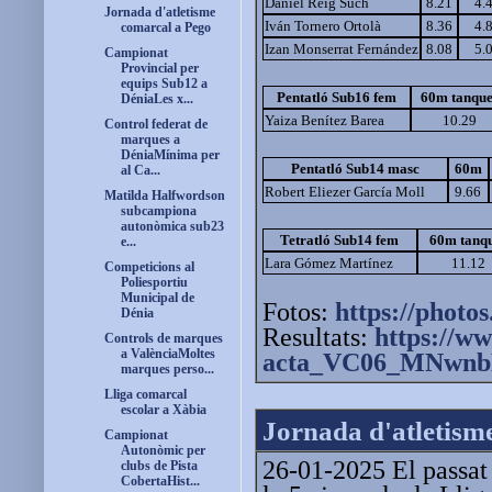
Daniel Reig Such
8.21
4.
Jornada d'atletisme
Iván Tornero Ortolà
8.36
4.
comarcal a Pego
Izan Monserrat Fernández
8.08
5.
Campionat
Provincial per
equips Sub12 a
Pentatló Sub16 fem
60m tanque
DéniaLes x...
Yaiza Benítez Barea
10.29
Control federat de
marques a
DéniaMínima per
Pentatló Sub14 masc
60m
al Ca...
Robert Eliezer García Moll
9.66
Matilda Halfwordson
subcampiona
autonòmica sub23
Tetratló Sub14 fem
60m tanq
e...
Lara Gómez Martínez
11.12
Competicions al
Poliesportiu
Municipal de
Fotos:
https://photos
Dénia
Resultats:
https://ww
Controls de marques
a ValènciaMoltes
acta_VC06_MNwnb
marques perso...
Lliga comarcal
escolar a Xàbia
Jornada d'atletism
Campionat
Autonòmic per
26-01-2025 El passat
clubs de Pista
CobertaHist...