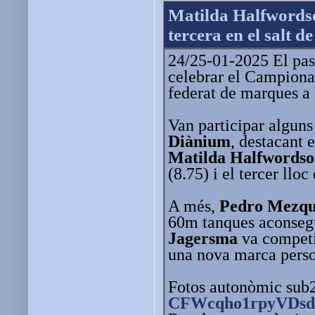
Matilda Halfwords
tercera en el salt d
24/25-01-2025 El pas
celebrar el Campiona
federat de marques a 
Van participar alguns 
Diànium
, destacant
Matilda Halfwords
(8.75) i el tercer lloc
A més,
Pedro Mezqu
60m tanques aconsegu
Jagersma
va competir
una nova marca perso
Fotos autonòmic sub
CFWcqho1rpyVDs