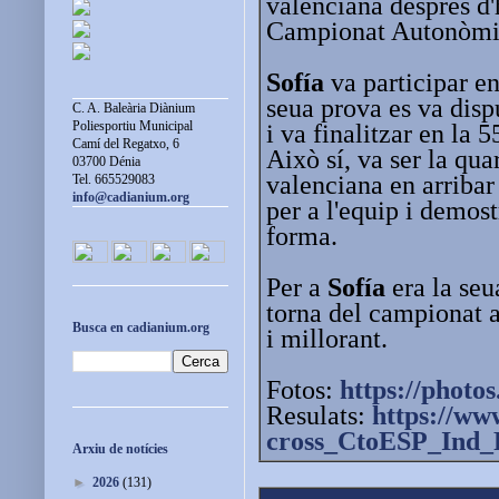
valenciana després d'h
Campionat Autonòmi
Sofía
va participar en
seua prova es va disp
C. A. Baleària Diànium
Poliesportiu Municipal
i va finalitzar en la 
Camí del Regatxo, 6
Això sí, va ser la qua
03700 Dénia
valenciana en arribar
Tel. 665529083
info@cadianium.org
per a l'equip i demost
forma.
Per a
Sofía
era la seu
torna del campionat 
Busca en cadianium.org
i millorant.
Fotos:
https://photos
Resulats:
https://ww
cross_CtoESP_Ind_
Arxiu de notícies
►
2026
(131)