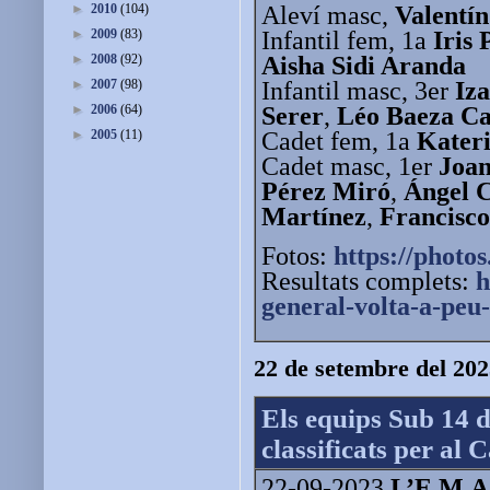
Aleví masc,
Valentín
►
2010
(104)
Infantil fem, 1a
Iris 
►
2009
(83)
Aisha Sidi Aranda
►
2008
(92)
Infantil masc, 3er
Iz
►
2007
(98)
Serer
,
Léo Baeza C
►
2006
(64)
Cadet fem, 1a
Kater
►
2005
(11)
Cadet masc, 1er
Joan
Pérez Miró
,
Ángel C
Martínez
,
Francisco
Fotos:
https://photos
Resultats complets:
h
general-volta-a-peu-
22 de setembre del 20
Els equips Sub 14 
classificats per al
22-09-2023
L’E.M.A.