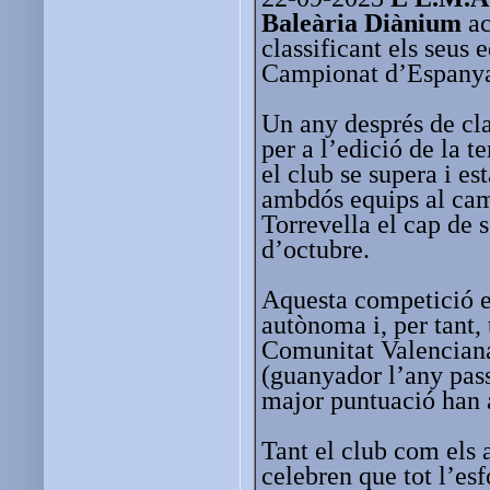
Baleària Diànium
ac
classificant els seus 
Campionat d’Espanya
Un any després de cla
per a l’edició de la
el club se supera i es
ambdós equips al cam
Torrevella el cap de 
d’octubre.
Aquesta competició es
autònoma i, per tant, 
Comunitat Valenciana,
(guanyador l’any pass
major puntuació han a
Tant el club com els 
celebren que tot l’esf