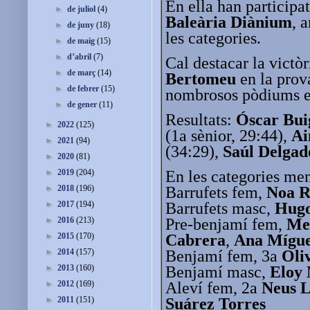
En ella han participat
►
de juliol
(4)
Baleària Diànium
, 
►
de juny
(18)
les categories.
►
de maig
(15)
►
d’abril
(7)
Cal destacar la victò
►
de març
(14)
Bertomeu
en la prov
►
de febrer
(15)
nombrosos pòdiums en
►
de gener
(11)
Resultats:
Óscar Bui
►
2022
(125)
(1a sènior, 29:44),
Ai
►
2021
(94)
(34:29),
Saúl Delgad
►
2020
(81)
En les categories me
►
2019
(204)
Barrufets fem,
Noa 
►
2018
(196)
Barrufets masc,
Hugo
►
2017
(194)
Pre-benjamí fem,
Mel
►
2016
(213)
Cabrera
,
Ana Mígue
►
2015
(170)
Benjamí fem, 3a
Oli
►
2014
(157)
Benjamí masc,
Eloy 
►
2013
(160)
Aleví fem, 2a
Neus L
►
2012
(169)
Suárez Torres
►
2011
(151)