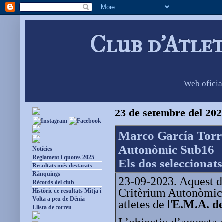
Club d'Atle
Web oficia
23 de setembre del 20
Marco García Torre
Autonòmic Sub16
Notícies
Reglament i quotes 2025
Els dos seleccionat
Resultats més destacats
Rànquings
23-09-2023. Aquest di
Rècords del club
Critèrium Autonòmic 
Històric de resultats Mitja i
Volta a peu de Dénia
atletes de l'
E.M.A. de
Llista de correu
L’objectiu d’aquesta 