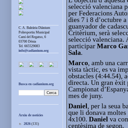
selecció valenciana 
per Federacions Auto
dies 7 i 8 d’octubre a
guanyador de cadascu
C. A. Baleària Diànium
Critèrium, serà selec
Poliesportiu Municipal
Camí del Regatxo, 6
selecció valenciana.
03700 Dénia
participar
Marco Gar
Tel. 665529083
info@cadianium.org
Sala
.
Marco
, amb una carr
vista tàctic, es va i
obstacles (4:44.54), 
directa. Un gran èxit
Busca en cadianium.org
Campionat d’Espanya 
mes de juny.
Daniel
, per la seua b
que li donava moltes p
Arxiu de notícies
4x100.
Daniel
va comp
►
2026
(131)
centèsima de segon.