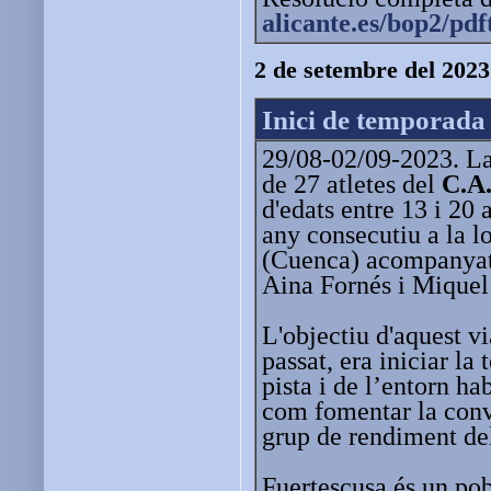
alicante.es/bop2/pd
2 de setembre del 2023
Inici de temporada
29/08-02/09-2023. La
de 27 atletes del
C.A.
d'edats entre 13 i 20 
any consecutiu a la l
(Cuenca) acompanyats
Aina Fornés i Miquel 
L'objectiu d'aquest vi
passat, era iniciar la
pista i de l’entorn ha
com fomentar la convi
grup de rendiment del
Fuertescusa és un pob