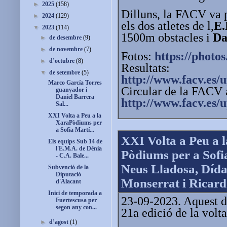
►
2025
(158)
Dilluns, la FACV va p
►
2024
(129)
els dos atletes de l,
E.
▼
2023
(114)
1500m obstacles i
Da
►
de desembre
(9)
►
de novembre
(7)
Fotos:
https://photos
►
d’octubre
(8)
Resultats:
▼
de setembre
(5)
http://www.facv.es
Marco García Torres
Circular de la FACV 
guanyador i
Daniel Barrera
http://www.facv.es/
Sal...
XXI Volta a Peu a la
XaraPòdiums per
a Sofia Martí...
XXI Volta a Peu a 
Els equips Sub 14 de
l'E.M.A. de Dénia
Pòdiums per a Sofi
- C.A. Bale...
Neus Lladosa, Dída
Subvenció de la
Diputació
Monserrat i Ricard
d'Alacant
Inici de temporada a
23-09-2023. Aquest di
Fuertescusa per
segon any con...
21a edició de la volta
►
d’agost
(1)