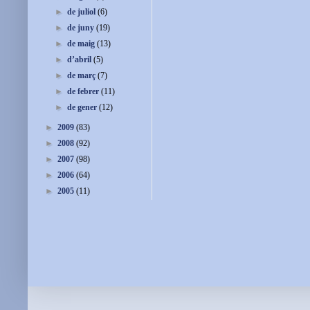
►
de juliol
(6)
►
de juny
(19)
►
de maig
(13)
►
d’abril
(5)
►
de març
(7)
►
de febrer
(11)
►
de gener
(12)
►
2009
(83)
►
2008
(92)
►
2007
(98)
►
2006
(64)
►
2005
(11)