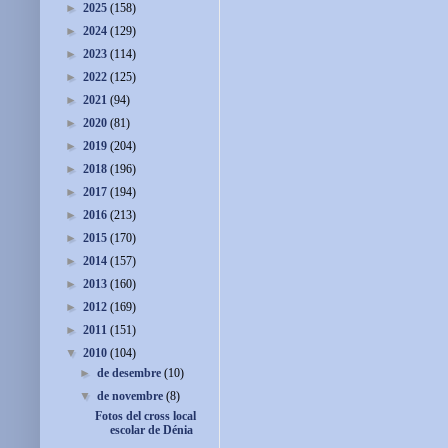
►
2025
(158)
►
2024
(129)
►
2023
(114)
►
2022
(125)
►
2021
(94)
►
2020
(81)
►
2019
(204)
►
2018
(196)
►
2017
(194)
►
2016
(213)
►
2015
(170)
►
2014
(157)
►
2013
(160)
►
2012
(169)
►
2011
(151)
▼
2010
(104)
►
de desembre
(10)
▼
de novembre
(8)
Fotos del cross local
escolar de Dénia