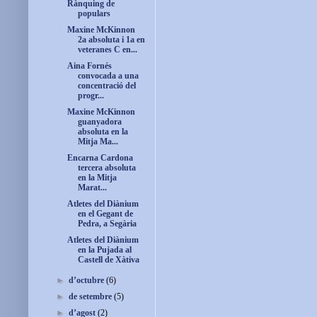
Rànquing de
populars
Maxine McKinnon
2a absoluta i 1a en
veteranes C en...
Aina Fornés
convocada a una
concentració del
progr...
Maxine McKinnon
guanyadora
absoluta en la
Mitja Ma...
Encarna Cardona
tercera absoluta
en la Mitja
Marat...
Atletes del Diànium
en el Gegant de
Pedra, a Segària
Atletes del Diànium
en la Pujada al
Castell de Xàtiva
►
d’octubre
(6)
►
de setembre
(5)
►
d’agost
(2)