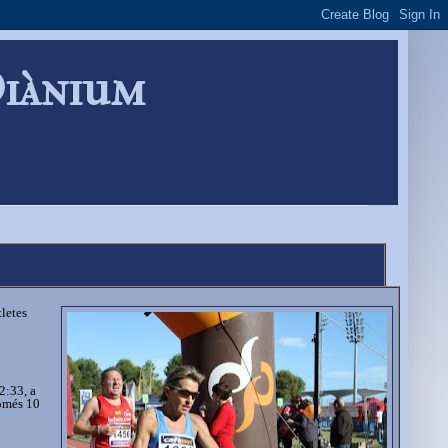
Diànium
letes
2:33, a
només 10