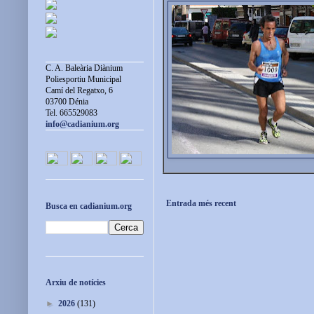
C. A. Baleària Diànium
Poliesportiu Municipal
Camí del Regatxo, 6
03700 Dénia
Tel. 665529083
info@cadianium.org
Entrada més recent
Busca en cadianium.org
Arxiu de notícies
►
2026
(131)