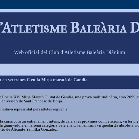
'Atletisme Baleària 
Web oficial del Club d'Atletisme Baleària Diànium
 en veteranes C en la Mitja marató de Gandia
 lloc la XVI Mitja Marató Ciutat de Gandia, una prova multitudinària, amb 2099 at
0 aniversari de Sant Francesc de Borja.
m
estava representat pels atletes següents:
 la cursa com un entrenament intens, de cara a les pròximes competicions, va fer 1:2
 la guanyadora en la seua categoria veterana C femenina, i va quedar 2a absoluta, 
uerto de Alicante Yamilka González.