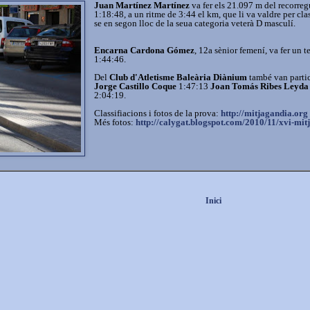
Juan Martínez Martínez
va fer els 21.097 m del recorreg
1:18:48, a un ritme de 3:44 el km, que li va valdre per clas
se en segon lloc de la seua categoria veterà D masculí.
Encarna Cardona Gómez
, 12a sènior femení, va fer un 
1:44:46.
Del
Club d'Atletisme Baleària Diànium
també van parti
Jorge Castillo Coque
1:47:13
Joan Tomás Ribes Leyda
2:04:19.
Classifiacions i fotos de la prova:
http://mitjagandia.org
Més fotos:
http://calygat.blogspot.com/2010/11/xvi-mit
Inici