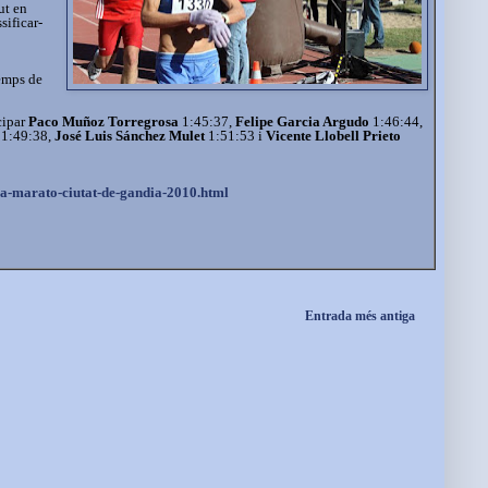
ut en
sificar-
temps de
cipar
Paco Muñoz Torregrosa
1:45:37,
Felipe Garcia Argudo
1:46:44,
1:49:38,
José Luis Sánchez Mulet
1:51:53 i
Vicente Llobell Prieto
ja-marato-ciutat-de-gandia-2010.html
Entrada més antiga