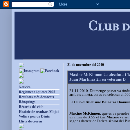
Club d
21 de novembre del 2010
Maxine McKinnon 2a absoluta i 1a
Juan Martínez 2n en veterans D
Notícies
21-11-2010. Diumenge passat va tindre
Reglament i quotes 2025
arribats a meta, on es va celebrar el 50
Resultats més destacats
El
Club d'Atletisme Baleària Diàniu
Rànquings
Rècords del club
Històric de resultats Mitja i
Maxine McKinnon
, que es va prendre
Volta a peu de Dénia
un ritme de 3:55 el km.
Maxine
va ser
segons darrere de l'atleta sènior del P
Llista de correu