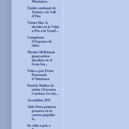
Muntanya
Eixida caminant de
Tormos a la Vall
d'Ebo
Vicent Mas 3r
absolut en la Volta
a Peu a la XaraE...
Campionat
d'Espanya de
clubs
Maxine McKinnon
guanyadora
absoluta en el
Gran fon...
Volta a peu Festes
Patrtonals
d'Almenara
Patrick Molina 2n
sènior i Encarna
Cardona 2a vete...
Assemblea 2011
Aïda Pérez primera
promesa en la
carrera popular
d...
8a volta a peu a