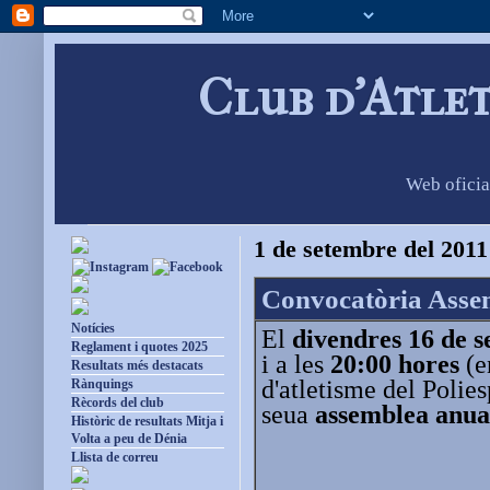
Club d'Atle
Web oficia
1 de setembre del 2011
Convocatòria Asse
Notícies
El
divendres 16 de 
Reglament i quotes 2025
i a les
20:00 hores
(e
Resultats més destacats
d'atletisme del Polie
Rànquings
Rècords del club
seua
assemblea
anua
Històric de resultats Mitja i
Volta a peu de Dénia
Llista de correu