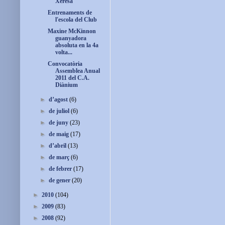
Xeresa
Entrenaments de
l'escola del Club
Maxine McKinnon
guanyadora
absoluta en la 4a
volta...
Convocatòria
Assemblea Anual
2011 del C.A.
Diànium
►
d’agost
(6)
►
de juliol
(6)
►
de juny
(23)
►
de maig
(17)
►
d’abril
(13)
►
de març
(6)
►
de febrer
(17)
►
de gener
(20)
►
2010
(104)
►
2009
(83)
►
2008
(92)