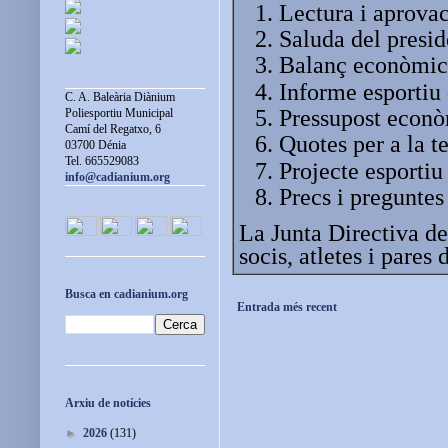
Lectura i aprovac
Saluda del presid
Balanç econòmic
Informe esportiu
C. A. Baleària Diànium
Pressupost econò
Poliesportiu Municipal
Camí del Regatxo, 6
Quotes per a la 
03700 Dénia
Tel. 665529083
Projecte esportiu
info@cadianium.org
Precs i preguntes
La Junta Directiva de
socis, atletes i pares
Busca en cadianium.org
Entrada més recent
Arxiu de notícies
►
2026
(131)