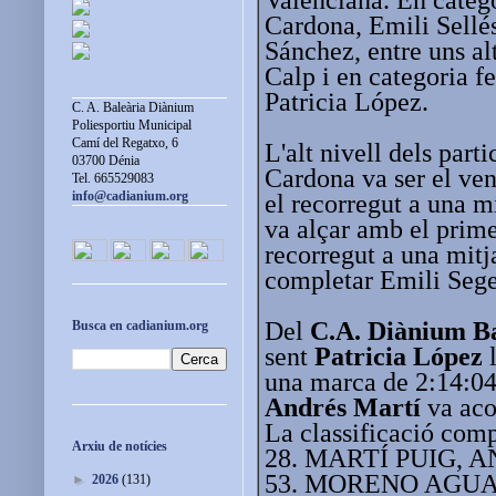
Cardona, Emili Sellé
Sánchez, entre uns alt
Calp i en categoria 
Patricia López.
C. A. Baleària Diànium
Poliesportiu Municipal
Camí del Regatxo, 6
L'alt nivell dels part
03700 Dénia
Cardona va ser el ven
Tel. 665529083
info@cadianium.org
el recorregut a una 
va alçar amb el prime
recorregut a una mit
completar Emili Segel
Del
C.A. Diànium Ba
Busca en cadianium.org
sent
Patricia López
l
una marca de 2:14:04
Andrés Martí
va aco
La classificació comp
Arxiu de notícies
28. MARTÍ PUIG, AN
53. MORENO AGUADO
►
2026
(131)