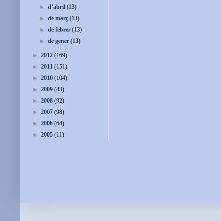
►
d’abril
(13)
►
de març
(13)
►
de febrer
(13)
►
de gener
(13)
►
2012
(169)
►
2011
(151)
►
2010
(104)
►
2009
(83)
►
2008
(92)
►
2007
(98)
►
2006
(64)
►
2005
(11)