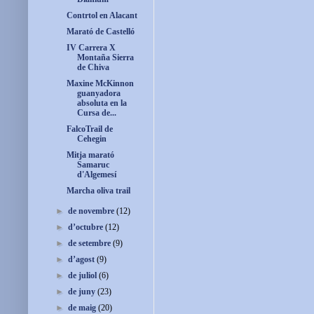
Contrtol en Alacant
Marató de Castelló
IV Carrera X
Montaña Sierra
de Chiva
Maxine McKinnon
guanyadora
absoluta en la
Cursa de...
FalcoTrail de
Cehegin
Mitja marató
Samaruc
d'Algemesí
Marcha oliva trail
►
de novembre
(12)
►
d’octubre
(12)
►
de setembre
(9)
►
d’agost
(9)
►
de juliol
(6)
►
de juny
(23)
►
de maig
(20)