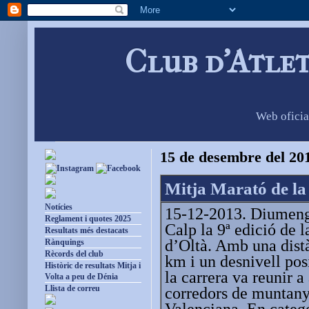
Club d'Atle
Web oficia
15 de desembre del 20
Mitja Marató de la
Notícies
15-12-2013. Diumenge
Reglament i quotes 2025
Calp la 9ª edició de 
Resultats més destacats
d’Oltà. Amb una dist
Rànquings
Rècords del club
km i un desnivell po
Històric de resultats Mitja i
la carrera va reunir a
Volta a peu de Dénia
Llista de correu
corredors de muntany
Valenciana. En categ