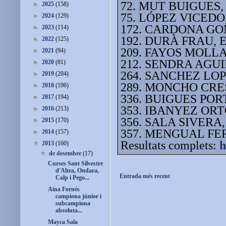
72. MUT BUIGUES, 
►
2025
(158)
75. LÓPEZ VICEDO, 
►
2024
(129)
172. CARDONA GOM
►
2023
(114)
192. DURÀ FRAU, E
►
2022
(125)
209. FAYOS MOLLA, 
►
2021
(94)
212. SENDRA AGUI
►
2020
(81)
264. SANCHEZ LOP
►
2019
(204)
289. MONCHO CRESP
►
2018
(196)
336. BUIGUES PORT
►
2017
(194)
353. IBANYEZ ORTO
►
2016
(213)
356. SALA SIVERA,
►
2015
(170)
357. MENGUAL FER
►
2014
(157)
Resultats complets:
h
▼
2013
(160)
▼
de desembre
(17)
Curses Sant Silvestre
d'Altea, Ondara,
Entrada més recent
Calp i Pego...
Aina Fornés
campiona júnior i
subcampiona
absoluta...
Mayca Sala