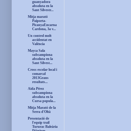
guanyadora
absoluta en la
Sant Silvestr...
Mitja marató
Paiporta-
PicanyaEncarna
Cardona, 3a v...
Un control molt
accidentat en
València
Mayca Sala
subcampiona
absoluta en la
Sant Silvest...
Cross escolar local i
comarcal
2013Grans
resultats...
Aïda Pérez
subcampiona
absoluta en la
Cursa popula...
Mitja Marató de la
Serra d'Oltà
Presentació de
l'equip trail
Tururac Baleària
Diànium