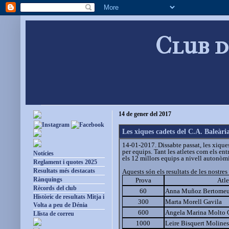
Club d
14 de gener del 2017
Les xiques cadets del C.A. Baleàr
14-01-2017. Dissabte passat, les xique
per equips. Tant les atletes com els en
Notícies
els 12 millors equips a nivell autonòmi
Reglament i quotes 2025
Resultats més destacats
Aquests són els resultats de les nostres 
Rànquings
Prova
Atle
Rècords del club
60
Anna Muñoz Bertome
Històric de resultats Mitja i
300
Marta Morell Gavila
Volta a peu de Dénia
600
Angela Marina Molto 
Llista de correu
1000
Leire Bisquert Molines