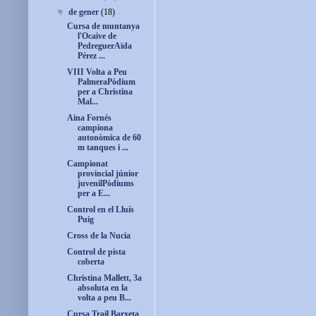
▼
de gener
(18)
Cursa de muntanya
l'Ocaive de
PedreguerAïda
Pérez ...
VIII Volta a Peu
PalmeraPòdium
per a Christina
Mal...
Aina Fornés
campiona
autonòmica de 60
m tanques i ...
Campionat
provincial júnior
juvenilPòdiums
per a E...
Control en el Lluís
Puig
Cross de la Nucia
Control de pista
coberta
Christina Mallett, 3a
absoluta en la
volta a peu B...
Cursa Trail Barxeta