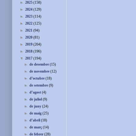
►
2025
(158)
►
2024
(129)
►
2023
(114)
►
2022
(125)
►
2021
(94)
►
2020
(81)
►
2019
(204)
►
2018
(196)
▼
2017
(194)
►
de desembre
(15)
►
de novembre
(12)
►
d’octubre
(18)
►
de setembre
(9)
►
d’agost
(4)
►
de juliol
(9)
►
de juny
(24)
►
de maig
(25)
►
d’abril
(18)
►
de març
(14)
►
de febrer
(28)