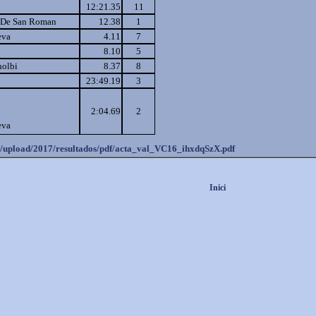
12:21.35
11
 De San Roman
12.38
1
eva
4.11
7
8.10
5
holbi
8.37
8
23:49.19
3
2:04.69
2
eva
s/upload/2017
/resultados/pdf/acta_val_VC16_
ihxdqSzX.pdf
Inici