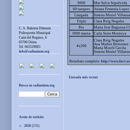
3000
Mar Salva Sepulveda
60 tanques
Aitana Femenia Lopez
Llargada
Jimena Muriel Villanu
Triple
Clara Reig Nogales
Pes
Maria Jose Baguena C
C. A. Baleària Diànium
Poliesportiu Municipal
3000 marxa
Carla Serra Montoya
Camí del Regatxo, 6
Clara Reig Nogales
03700 Dénia
Ana Muñoz Bertomeu
4x200
Tel. 665529083
Marta Morell Gavila
Jimena Muriel Villanu
info@cadianium.org
Resultats complets:
http://www.facv.e
Entrada més recent
Busca en cadianium.org
Arxiu de notícies
►
2026
(131)