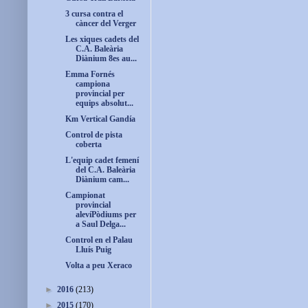
3 cursa contra el
càncer del Verger
Les xiques cadets del
C.A. Baleària
Diànium 8es au...
Emma Fornés
campiona
provincial per
equips absolut...
Km Vertical Gandía
Control de pista
coberta
L'equip cadet femení
del C.A. Baleària
Diànium cam...
Campionat
provincial
alevíPòdiums per
a Saul Delga...
Control en el Palau
Lluís Puig
Volta a peu Xeraco
►
2016
(213)
►
2015
(170)