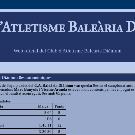
'Atletisme Baleària 
Web oficial del Club d'Atletisme Baleària Diànium
ia Diànium 8es autonòmiques
s de l'equip cadet del
C.A. Baleària Diànium
van quedar 8es en el campionat auto
trenadors
Marc Banyuls
i
Vicente Aranda
estaven molt contents per haver pogut est
c i el resultat aconseguit, 8es amb 65 punts.
atletes:
ta
Marca
Punts
u
8.64
8
DS
0
Gil
1:45.11
12
3:26.80
8