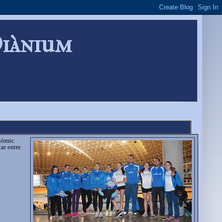
Diànium
nòmic
ar entre