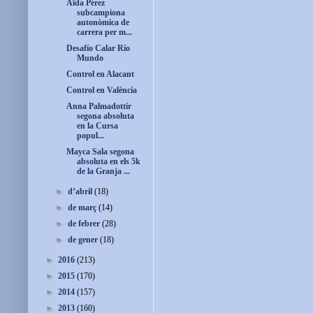
Aïda Pérez
subcampiona
autonòmica de
carrera per m...
Desafío Calar Río
Mundo
Control en Alacant
Control en València
Anna Palmadottir
segona absoluta
en la Cursa
popul...
Mayca Sala segona
absoluta en els 5k
de la Granja ...
►
d’abril
(18)
►
de març
(14)
►
de febrer
(28)
►
de gener
(18)
►
2016
(213)
►
2015
(170)
►
2014
(157)
►
2013
(160)