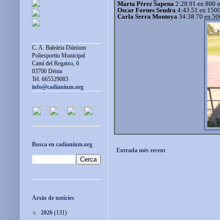
Marta Pérez Sapena
2:28.91 en 800 m
Oscar Fornes Sendra
4:43.51 en 1500
Carla Serra Montoya
34:38.70 en 50
C. A. Baleària Diànium
Poliesportiu Municipal
Camí del Regatxo, 6
03700 Dénia
Tel. 665529083
info@cadianium.org
Busca en cadianium.org
Entrada més recent
Arxiu de notícies
►
2026
(131)