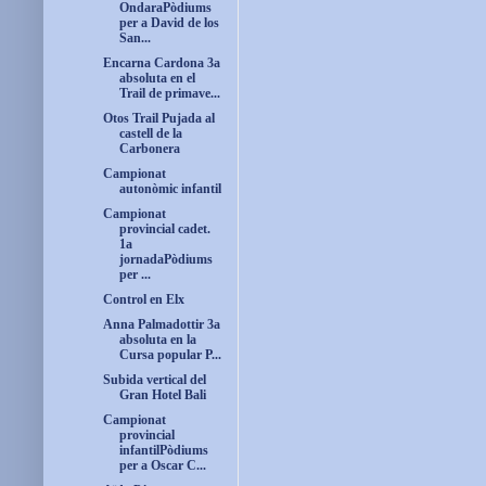
OndaraPòdiums
per a David de los
San...
Encarna Cardona 3a
absoluta en el
Trail de primave...
Otos Trail Pujada al
castell de la
Carbonera
Campionat
autonòmic infantil
Campionat
provincial cadet.
1a
jornadaPòdiums
per ...
Control en Elx
Anna Palmadottir 3a
absoluta en la
Cursa popular P...
Subida vertical del
Gran Hotel Bali
Campionat
provincial
infantilPòdiums
per a Oscar C...