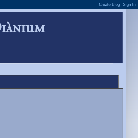
Diànium