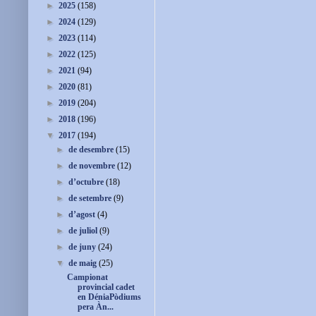
►
2025
(158)
►
2024
(129)
►
2023
(114)
►
2022
(125)
►
2021
(94)
►
2020
(81)
►
2019
(204)
►
2018
(196)
▼
2017
(194)
►
de desembre
(15)
►
de novembre
(12)
►
d’octubre
(18)
►
de setembre
(9)
►
d’agost
(4)
►
de juliol
(9)
►
de juny
(24)
▼
de maig
(25)
Campionat
provincial cadet
en DéniaPòdiums
pera Àn...