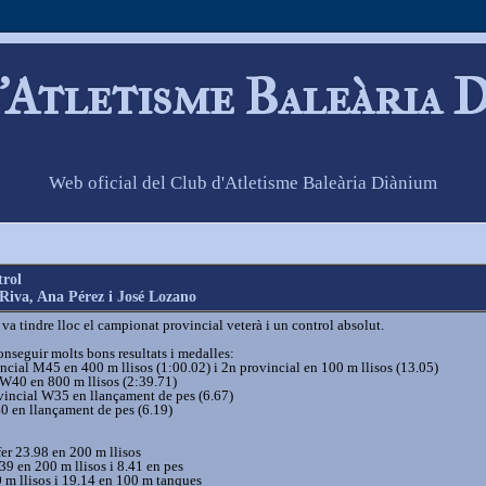
'Atletisme Baleària 
Web oficial del Club d'Atletisme Baleària Diànium
trol
 Riva, Ana Pérez i José Lozano
va tindre lloc el campionat provincial veterà i un control absolut.
conseguir molts bons resultats i medalles:
ncial M45 en 400 m llisos (1:00.02) i 2n provincial en 100 m llisos (13.05)
W40 en 800 m llisos (2:39.71)
incial W35 en llançament de pes (6.67)
0 en llançament de pes (6.19)
er 23.98 en 200 m llisos
39 en 200 m llisos i 8.41 en pes
 m llisos i 19.14 en 100 m tanques