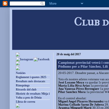
Club d
20 de maig del 2017
Campionat provincial veterà i con
Pòdiums per a Pilar Sánchez, Lili
20-05-2017. Dissabte passat, a Alacant 
Notícies
Reglament i quotes 2025
Tots els nostres atletes veterans van a
Resultats més destacats
José Lozano Moya
va quedar 1r provi
María Lilia Riva Arias
1a provincial 
Rànquings
Ana Vanessa Pérez Berenguer
1a prov
Rècords del club
Pilar Sanchez Mora
1a provincial W4
Històric de resultats Mitja i
Volta a peu de Dénia
En el control absolut:
Miguel Angel Pizarro Hernandez
va f
Llista de correu
Marina Collado Saenz De Jubera
29.
Arantxa Minguell Marti
30.33 en 200