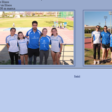
 llisos
 m llisos
00 m marxa
Inici