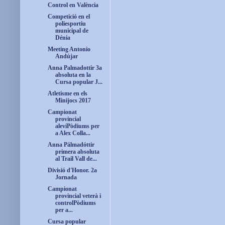
Control en València
Competició en el
poliesportiu
municipal de
Dénia
Meeting Antonio
Andújar
Anna Palmadottir 3a
absoluta en la
Cursa popular J...
Atletisme en els
Minijocs 2017
Campionat
provincial
alevíPòdiums per
a Alex Colla...
Anna Pálmadóttir
primera absoluta
al Trail Vall de...
Divisió d'Honor. 2a
Jornada
Campionat
provincial veterà i
controlPòdiums
per a...
Cursa popular