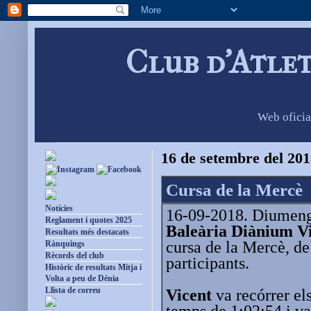
Club d'Atle
Web oficia
16 de setembre del 20
Cursa de la Mercè
Notícies
16-09-2018. Diumenge
Reglament i quotes 2025
Baleària Diànium V
Resultats més destacats
cursa de la Mercè, d
Rànquings
Rècords del club
participants.
Històric de resultats Mitja i
Volta a peu de Dénia
Llista de correu
Vicent
va recórrer el
temps de 1:02:54 i va 