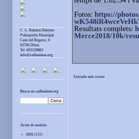
Fotos:
https://photos
wK548iR4wceVeHk
Resultats complets:
h
C. A. Baleària Diànium
Merce2018/10k/resu
Poliesportiu Municipal
Camí del Regatxo, 6
03700 Dénia
Tel. 665529083
info@cadianium.org
Entrada més recent
Busca en cadianium.org
Arxiu de notícies
►
2026
(131)