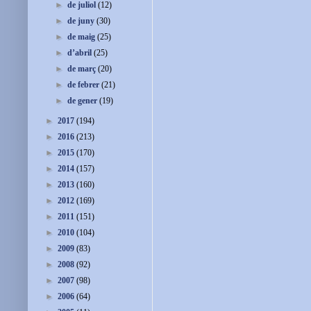
►
de juliol
(12)
►
de juny
(30)
►
de maig
(25)
►
d’abril
(25)
►
de març
(20)
►
de febrer
(21)
►
de gener
(19)
►
2017
(194)
►
2016
(213)
►
2015
(170)
►
2014
(157)
►
2013
(160)
►
2012
(169)
►
2011
(151)
►
2010
(104)
►
2009
(83)
►
2008
(92)
►
2007
(98)
►
2006
(64)