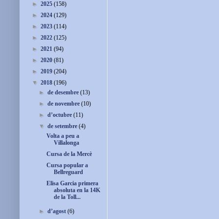
►
2025
(158)
►
2024
(129)
►
2023
(114)
►
2022
(125)
►
2021
(94)
►
2020
(81)
►
2019
(204)
▼
2018
(196)
►
de desembre
(13)
►
de novembre
(10)
►
d’octubre
(11)
▼
de setembre
(4)
Volta a peu a
Villalonga
Cursa de la Mercè
Cursa popular a
Bellreguard
Elisa Garcia primera
absoluta en la 14K
de la Toll...
►
d’agost
(6)