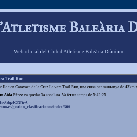
'Atletisme Baleària 
Web oficial del Club d'Atletisme Baleària Diànium
ara Trail Run
e lloc en Caravaca de la Cruz La vara Trail Run, una cursa per muntanya de 43km
um Aïda Pérez
va quedar 3a absoluta. Va fer un temps de 5:42:25.
1ss3dqzK23DeA
rono.es/
gestion_clasificaciones/index/
366