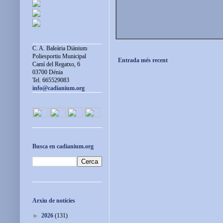
C. A. Baleària Diànium
Poliesportiu Municipal
Entrada més recent
Camí del Regatxo, 6
03700 Dénia
Tel. 665529083
info@cadianium.org
Busca en cadianium.org
Arxiu de notícies
►
2026
(131)