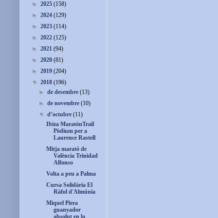
►
2025
(158)
►
2024
(129)
►
2023
(114)
►
2022
(125)
►
2021
(94)
►
2020
(81)
►
2019
(204)
▼
2018
(196)
►
de desembre
(13)
►
de novembre
(10)
▼
d’octubre
(11)
Ibiza MaratónTrail
Pòdium per a
Laurence Rastell
Mitja marató de
València Trinidad
Alfonso
Volta a peu a Palma
Cursa Solidària El
Ràfol d'Almúnia
Miquel Piera
guanyador
absolut en la