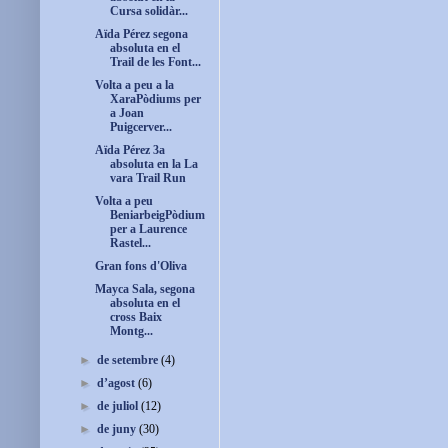
Cursa solidàr...
Aïda Pérez segona
absoluta en el
Trail de les Font...
Volta a peu a la
XaraPòdiums per
a Joan
Puigcerver...
Aïda Pérez 3a
absoluta en la La
vara Trail Run
Volta a peu
BeniarbeigPòdium
per a Laurence
Rastel...
Gran fons d'Oliva
Mayca Sala, segona
absoluta en el
cross Baix
Montg...
►
de setembre
(4)
►
d’agost
(6)
►
de juliol
(12)
►
de juny
(30)