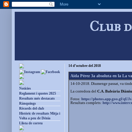
Club d
14 d’octubre del 2018
Aïda Pérez 3a absoluta en la La v
14-10-2018. Diumenge passat, va tindr
Notícies
La corredora del
C.A. Baleària Diàni
Reglament i quotes 2025
Resultats més destacats
Fotos:
https://photos.app.goo.gl/
qUJs
Resultats complets:
http://www.interc
Rànquings
Rècords del club
Històric de resultats Mitja i
Volta a peu de Dénia
Llista de correu