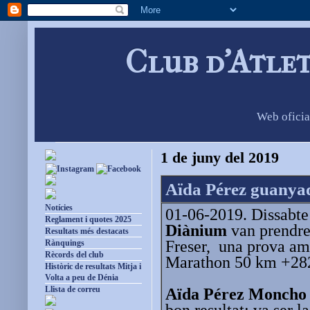
Club d'Atle
Web oficia
1 de juny del 2019
Aïda Pérez guanyad
Notícies
01-06-2019. Dissabte
Reglament i quotes 2025
Diànium
van prendre 
Resultats més destacats
Freser, una prova am
Rànquings
Rècords del club
Marathon 50 km +282
Històric de resultats Mitja i
Volta a peu de Dénia
Llista de correu
Aïda Pérez Moncho
bon resultat; va ser 