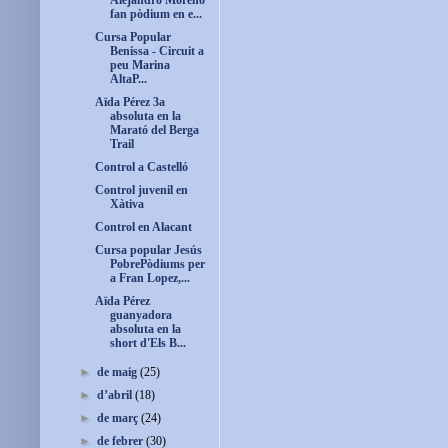
Alejandro Moreno
fan pòdium en e...
Cursa Popular
Benissa - Circuit a
peu Marina
AltaP...
Aïda Pérez 3a
absoluta en la
Marató del Berga
Trail
Control a Castelló
Control juvenil en
Xàtiva
Control en Alacant
Cursa popular Jesús
PobrePòdiums per
a Fran Lopez,...
Aïda Pérez
guanyadora
absoluta en la
short d'Els B...
►
de maig
(25)
►
d’abril
(18)
►
de març
(24)
►
de febrer
(30)