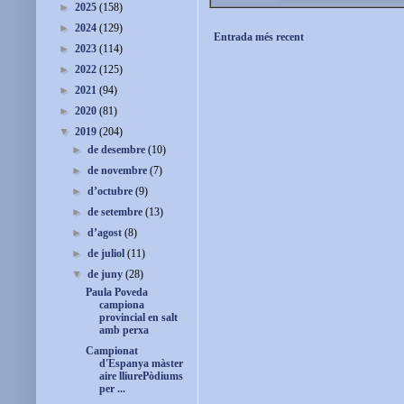
►
2025
(158)
►
2024
(129)
Entrada més recent
►
2023
(114)
►
2022
(125)
►
2021
(94)
►
2020
(81)
▼
2019
(204)
►
de desembre
(10)
►
de novembre
(7)
►
d’octubre
(9)
►
de setembre
(13)
►
d’agost
(8)
►
de juliol
(11)
▼
de juny
(28)
Paula Poveda
campiona
provincial en salt
amb perxa
Campionat
d'Espanya màster
aire lliurePòdiums
per ...