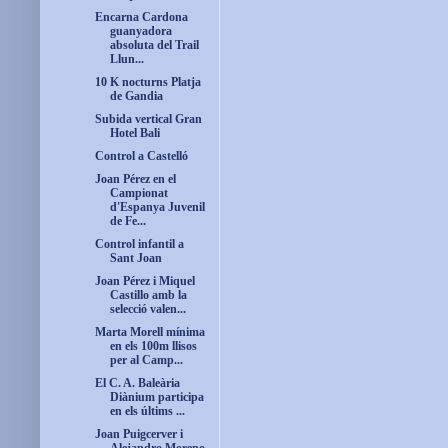
Encarna Cardona
guanyadora
absoluta del Trail
Llun...
10 K nocturns Platja
de Gandia
Subida vertical Gran
Hotel Bali
Control a Castelló
Joan Pérez en el
Campionat
d'Espanya Juvenil
de Fe...
Control infantil a
Sant Joan
Joan Pérez i Miquel
Castillo amb la
selecció valen...
Marta Morell mínima
en els 100m llisos
per al Camp...
El C. A. Baleària
Diànium participa
en els últims ...
Joan Puigcerver i