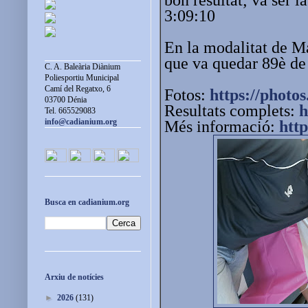
3:09:10
En la modalitat de M
que va quedar 89è de
C. A. Baleària Diànium
Poliesportiu Municipal
Camí del Regatxo, 6
Fotos:
https://photos
03700 Dénia
Resultats complets:
h
Tel. 665529083
info@cadianium.org
Més informació:
htt
Busca en cadianium.org
Arxiu de notícies
►
2026
(131)