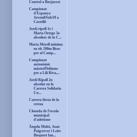
Control a Burjassot
Campionat
d'Espanya
Juvenil/Sub18 a
Castelló
Jordi ripoll 1r i
Marta Ortego 3a
absoluts de la C...
Marta Morell mínima
en els 200m llisos
per al Camp...
Campionat
autonòmic
màsterPòdiums
per a Lili Riva,...
Jordi Ripoll 2n
absolut en la
Carrera Solidaria
Cu...
Carrera fiesta de la
cereza
Cloenda de l'escola
municipal
d'atletisme
Àngela Moltó, Joan
Puigcerver i Leire
Bisquert fan...