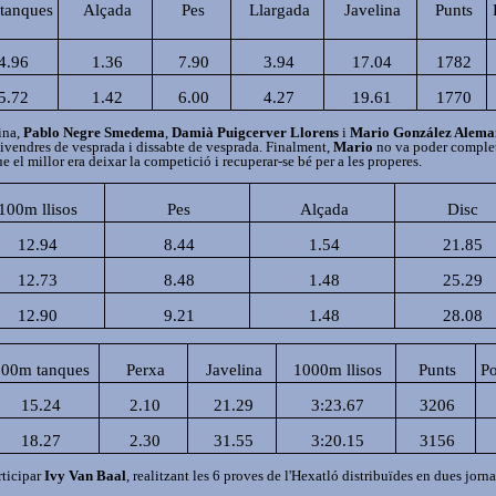
tanques
Alçada
Pes
Llargada
Javelina
Punts
4.96
1.36
7.90
3.94
17.04
1782
5.72
1.42
6.00
4.27
19.61
1770
ina,
Pablo Negre Smedema
,
Damià Puigcerver Llorens
i
Mario González Alema
divendres de vesprada i dissabte de vesprada. Finalment,
Mario
no va poder completar
ue el millor era deixar la competició i recuperar-se bé per a les properes.
100m llisos
Pes
Alçada
Disc
12.94
8.44
1.54
21.85
12.73
8.48
1.48
25.29
12.90
9.21
1.48
28.08
100m tanques
Perxa
Javelina
1000m llisos
Punts
Po
15.24
2.10
21.29
3:23.67
3206
18.27
2.30
31.55
3:20.15
3156
rticipar
Ivy Van Baal
, realitzant les 6 proves de l'Hexatló distribuïdes en dues jorn