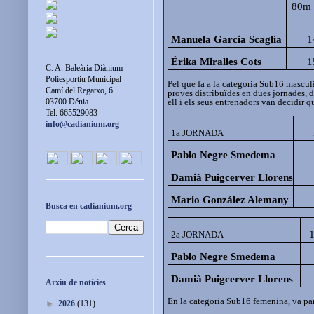
80m 
Manuela Garcia Scaglia
1
Érika Miralles Cots
1
C. A. Baleària Diànium
Poliesportiu Municipal
Pel que fa a la categoria Sub16 mascul
Camí del Regatxo, 6
proves distribuïdes en dues jornades, 
ell i els seus entrenadors van decidir q
03700 Dénia
Tel. 665529083
info@cadianium.org
1a JORNADA
Pablo Negre Smedema
Damià Puigcerver Llorens
Mario González Alemany
Busca en cadianium.org
2a JORNADA
Pablo Negre Smedema
Damià Puigcerver Llorens
Arxiu de notícies
En la categoria Sub16 femenina, va pa
►
2026
(131)