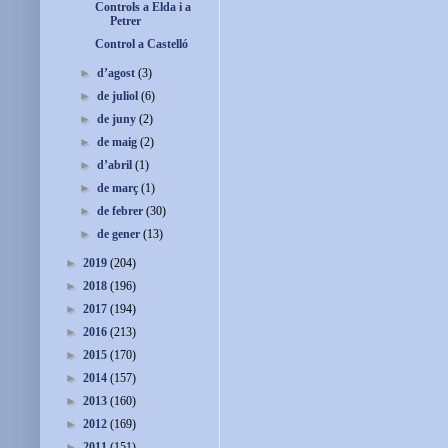
Controls a Elda i a
Petrer
Control a Castelló
►
d’agost
(3)
►
de juliol
(6)
►
de juny
(2)
►
de maig
(2)
►
d’abril
(1)
►
de març
(1)
►
de febrer
(30)
►
de gener
(13)
►
2019
(204)
►
2018
(196)
►
2017
(194)
►
2016
(213)
►
2015
(170)
►
2014
(157)
►
2013
(160)
►
2012
(169)
►
2011
(151)