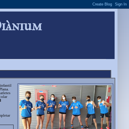
Diànium
infantil
Plana.
atletes
colar
l
mpletar