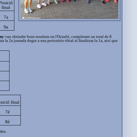
Posició
final
7a
9a
ny
van obtindre bons resultats en l'Octatló, completant un total de 8
 la 2a jornada degut a una periostitis tibial al finalitzar la 1a, així que
sició final
7é
8é
ades.