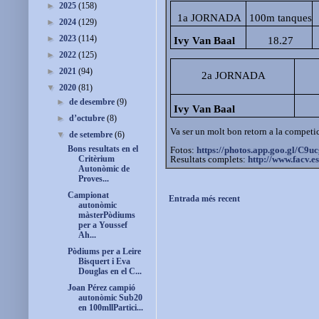
►
2025
(158)
1a JORNADA
100m tanques
►
2024
(129)
►
2023
(114)
Ivy Van Baal
18.27
►
2022
(125)
►
2021
(94)
2a JORNADA
▼
2020
(81)
►
de desembre
(9)
Ivy Van Baal
►
d’octubre
(8)
Va ser un molt bon retorn a la competici
▼
de setembre
(6)
Bons resultats en el
Fotos:
https://photos.app.goo.gl/
Resultats complets:
http://www.facv.es
Critèrium
Autonòmic de
Proves...
Campionat
Entrada més recent
autonòmic
màsterPòdiums
per a Youssef
Ah...
Pòdiums per a Leire
Bisquert i Eva
Douglas en el C...
Joan Pérez campió
autonòmic Sub20
en 100mllPartici...