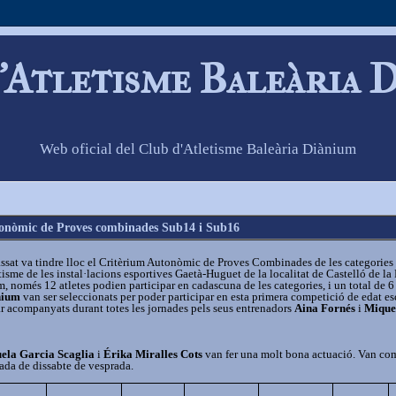
'Atletisme Baleària 
Web oficial del Club d'Atletisme Baleària Diànium
utonòmic de Proves combinades Sub14 i Sub16
sat va tindre lloc el Critèrium Autonòmic de Proves Combinades de les categories 
etisme de les instal·lacions esportives Gaetà-Huguet de la localitat de Castelló de la 
m, només 12 atletes podien participar en cadascuna de les categories, i un total de 6 
nium
van ser seleccionats per poder participar en esta primera competició de edat es
tar acompanyats durant totes les jornades pels seus entrenadors
Aina Fornés
i
Mique
ela Garcia Scaglia
i
Érika Miralles Cots
van fer una molt bona actuació. Van co
nada de dissabte de vesprada.