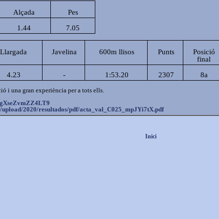
Alçada
Pes
1.44
7.05
Llargada
Javelina
600m llisos
Punts
Posició
final
4.23
-
1:53.20
2307
8a
ó i una gran experiència per a tots ells.
C9ucgXseZvmZZ4LT9
/
upload/2020/resultados/pdf/
acta_val_C025_mpJYi7tX.pdf
Inici