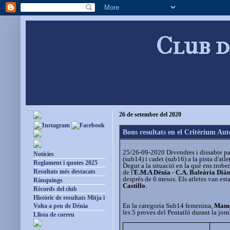
Club d
26 de setembre del 2020
Bons resultats en el Critèrium A
25/26-09-2020 Divendres i dissabte pas
Notícies
(sub14) i cadet (sub16) a la pista d'atl
Reglament i quotes 2025
Degut a la situació en la què ens trobe
Resultats més destacats
de l'
E.M.A Dénia - C.A. Baleària Dià
després de 6 mesos. Els atletes van es
Rànquings
Castillo
.
Rècords del club
Històric de resultats Mitja i
En la categoria Sub14 femenina,
Manu
Volta a peu de Dénia
les 5 proves del Pentatló durant la jor
Llista de correu