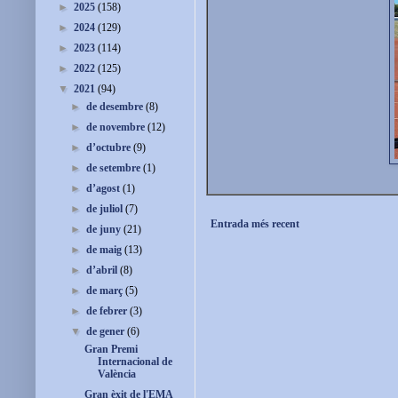
►
2025
(158)
►
2024
(129)
►
2023
(114)
►
2022
(125)
▼
2021
(94)
►
de desembre
(8)
►
de novembre
(12)
►
d’octubre
(9)
►
de setembre
(1)
►
d’agost
(1)
►
de juliol
(7)
Entrada més recent
►
de juny
(21)
►
de maig
(13)
►
d’abril
(8)
►
de març
(5)
►
de febrer
(3)
▼
de gener
(6)
Gran Premi
Internacional de
València
Gran èxit de l'EMA