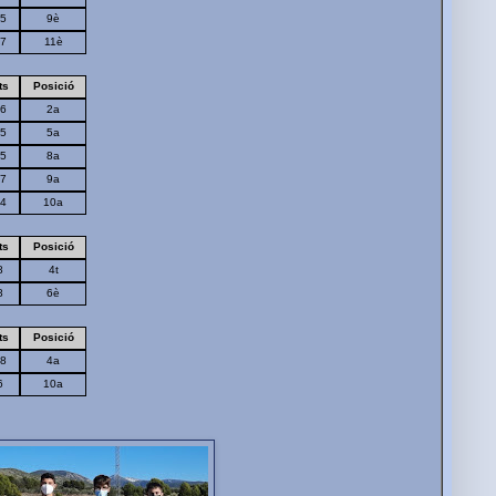
5
9è
7
11è
ts
Posició
6
2a
5
5a
5
8a
7
9a
4
10a
ts
Posició
8
4t
8
6è
ts
Posició
8
4a
6
10a