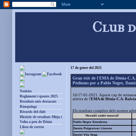
Club d
17 de gener del 2021
Gran èxit de l'EMA de Dénia-C.A.
Pòdiums per a Pablo Negre, Damià
Notícies
16/17-01-2021. Aquest cap de setmana h
Reglament i quotes 2025
atletes de l'
EMA de Dénia-C.A. Baleà
Resultats més destacats
Rànquings
Els resultats complets dels nostres atle
Rècords del club
Hexatló cadet masculí
Històric de resultats Mitja i
Volta a peu de Dénia
Pablo Negre Smedema
Llista de correu
Damia Puigcerver Llorens
Daniel Vila Vega