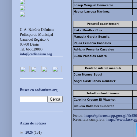
Josep Mengual Benavente
Hector Larrosa Martinez
Pentatló cadet femení
C. A. Baleària Diànium
Erika Miralles Cots
Poliesportiu Municipal
Manuela Garcia Scaglia
Camí del Regatxo, 6
Paula Femenia Cascales
03700 Dénia
Tel. 665529083
Adriana Femenia Cascales
info@cadianium.org
Lucia Palacios Calero
Pentatló infantil masculí
Juan Montes Segui
Angel Castellanos Gonzalez
Busca en cadianium.org
Tetratló infantil femení
Carolina Crespo El Mkachet
Claudia Ballester Gutierrez
Fotos:
https://photos.app.goo.gl/
3c86
Resultats complets:
http://www.facv.e
Arxiu de notícies
►
2026
(131)