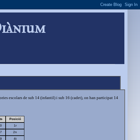
Diànium
es escolars de sub 14 (infantil) i sub 16 (cadet), on han participat 14
ts
Posició
0
1r
7
2n
9
4t