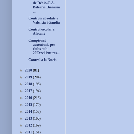
de Dénia-C.A.
Baleària Diànium
...
Controls absoluts a
València i Gandia
Control escolar a
Alacant
Campionat
autonòmic per
clubs sub
20Excel·lent res...
Control a la Nucia
►
2020
(81)
►
2019
(204)
►
2018
(196)
►
2017
(194)
►
2016
(213)
►
2015
(170)
►
2014
(157)
►
2013
(160)
►
2012
(169)
►
2011
(151)