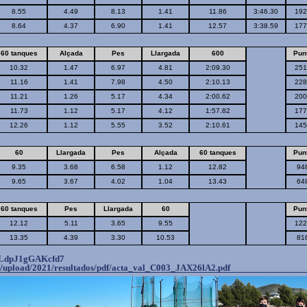
8.55
4.49
8.13
1.41
11.86
3:46.30
192
8.64
4.37
6.90
1.41
12.57
3:38.59
177
60 tanques
Alçada
Pes
Llargada
600
Pun
10.32
1.47
6.97
4.81
2:09.30
251
11.16
1.41
7.98
4.50
2:10.13
228
11.21
1.26
5.17
4.34
2:00.62
200
11.73
1.12
5.17
4.12
1:57.82
177
12.26
1.12
5.55
3.52
2:10.61
145
60
Llargada
Pes
Alçada
60 tanques
Pun
9.35
3.68
6.58
1.12
12.82
94
9.65
3.67
4.02
1.04
13.43
64
60 tanques
Pes
Llargada
60
Pun
12.12
5.11
3.65
9.55
122
13.35
4.39
3.30
10.53
81
LdpJ1gGAKcfd7
s/upload/
2021/resultados/pdf/acta_val_
C003_JAX26lA2.pdf