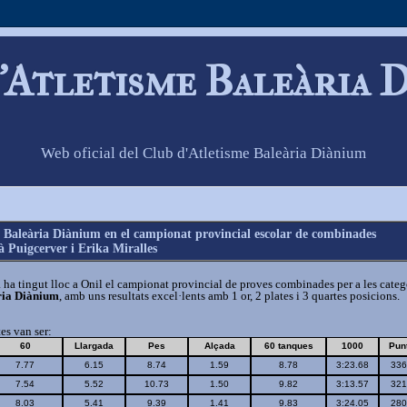
'Atletisme Baleària 
Web oficial del Club d'Atletisme Baleària Diànium
 Baleària Diànium en el campionat provincial escolar de combinades
 Puigcerver i Erika Miralles
a tingut lloc a Onil el campionat provincial de proves combinades per a les categori
ria Diànium
, amb uns resultats excel·lents amb 1 or, 2 plates i 3 quartes posicions.
tes van ser:
60
Llargada
Pes
Alçada
60 tanques
1000
Pun
7.77
6.15
8.74
1.59
8.78
3:23.68
336
7.54
5.52
10.73
1.50
9.82
3:13.57
321
8.03
5.41
9.39
1.41
9.83
3:24.05
280