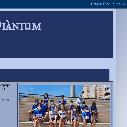
Diànium
 equips
ls i
tletes