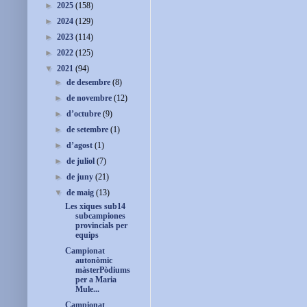
►
2025
(158)
►
2024
(129)
►
2023
(114)
►
2022
(125)
▼
2021
(94)
►
de desembre
(8)
►
de novembre
(12)
►
d’octubre
(9)
►
de setembre
(1)
►
d’agost
(1)
►
de juliol
(7)
►
de juny
(21)
▼
de maig
(13)
Les xiques sub14
subcampiones
provincials per
equips
Campionat
autonòmic
màsterPòdiums
per a Maria
Mule...
Campionat