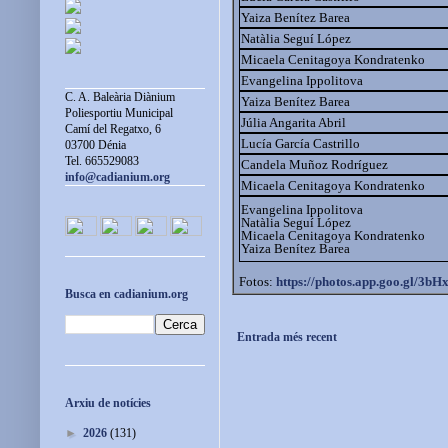
Yaiza Benítez Barea
Natàlia Seguí López
Micaela Cenitagoya Kondratenko
Evangelina Ippolitova
C. A. Baleària Diànium
Yaiza Benítez Barea
Poliesportiu Municipal
Júlia Angarita Abril
Camí del Regatxo, 6
Lucía García Castrillo
03700 Dénia
Tel. 665529083
Candela Muñoz Rodríguez
info@cadianium.org
Micaela Cenitagoya Kondratenko
Evangelina Ippolitova
Natàlia Seguí López
Micaela Cenitagoya Kondratenko
Yaiza Benítez Barea
Fotos:
https://photos.app.goo.gl/
3bH
Busca en cadianium.org
Entrada més recent
Arxiu de notícies
►
2026
(131)