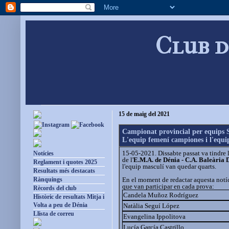
Club d
15 de maig del 2021
Campionat provincial per equips
L'equip femení campiones i l'equi
15-05-2021. Dissabte passat va tindre 
Notícies
de l'
E.M.A. de Dénia - C.A. Baleària
Reglament i quotes 2025
l'equip masculí van quedar quarts.
Resultats més destacats
En el moment de redactar aquesta notíci
Rànquings
que van participar en cada prova:
Rècords del club
Candela Muñoz Rodríguez
Històric de resultats Mitja i
Volta a peu de Dénia
Natàlia Seguí López
Llista de correu
Evangelina Ippolitova
Lucía García Castrillo