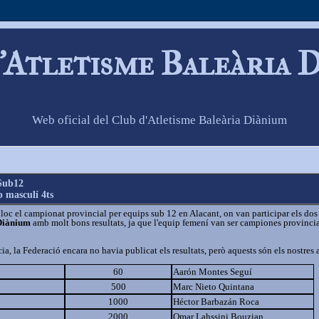
'Atletisme Baleària 
Web oficial del Club d'Atletisme Baleària Diànium
 Sub12
p masculí 4ts
lloc el campionat provincial per equips sub 12 en Alacant, on van participar els dos
 Diànium
amb molt bons resultats, ja que l'equip femení van ser campiones provincia
a, la Federació encara no havia publicat els resultats, però aquests són els nostres a
60
Aarón Montes Seguí
500
Marc Nieto Quintana
1000
Héctor Barbazán Roca
2000
Omar Lahssini Bouzian