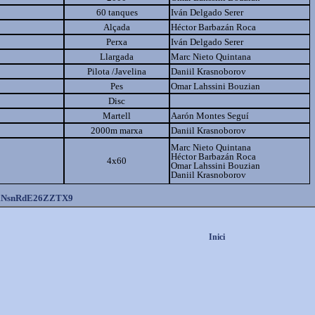
60 tanques
Iván Delgado Serer
Alçada
Héctor Barbazán Roca
Perxa
Iván Delgado Serer
Llargada
Marc Nieto Quintana
Pilota /Javelina
Daniil Krasnoborov
Pes
Omar Lahssini Bouzian
Disc
Martell
Aarón Montes Seguí
2000m marxa
Daniil Krasnoborov
Marc Nieto Quintana
Héctor Barbazán Roca
4x60
Omar Lahssini Bouzian
Daniil Krasnoborov
xNsnRdE26ZZTX9
Inici