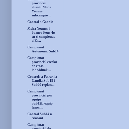
provincial
absolutMoha
Younes
subcampió ...
Control a Gandia
Moha Younes i
Juanra Pous 4ts
en el campionat
d'Es...
Campionat
Autonòmic Sub14
Campionat
provincial escolar
de cross
individual i...
Controls a Petrer i a
Gandia Sub18 i
Sub20 replets...
Campionat
provincial per
equips
Sub12L'equip
femen...
Control Sub14 a
Alacant
Campionat
provincial de