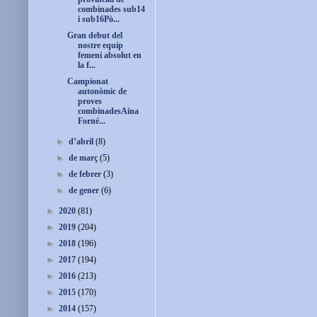
combinades sub14
i sub16Pò...
Gran debut del
nostre equip
femení absolut en
la f...
Campionat
autonòmic de
proves
combinadesAina
Forné...
►
d’abril
(8)
►
de març
(5)
►
de febrer
(3)
►
de gener
(6)
►
2020
(81)
►
2019
(204)
►
2018
(196)
►
2017
(194)
►
2016
(213)
►
2015
(170)
►
2014
(157)