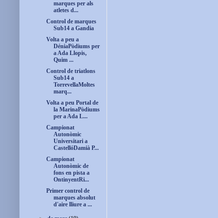
marques per als
atletes d...
Control de marques
Sub14 a Gandia
Volta a peu a
DéniaPòdiums per
a Ada Llopis,
Quim ...
Control de triatlons
Sub14 a
TorrevellaMoltes
marq...
Volta a peu Portal de
la MarinaPòdiums
per a Ada L...
Campionat
Autonòmic
Universitari a
CastellóDamià P...
Campionat
Autonòmic de
fons en pista a
OntinyentRi...
Primer control de
marques absolut
d'aire lliure a ...