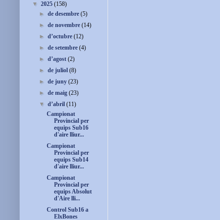
▼
2025
(158)
►
de desembre
(5)
►
de novembre
(14)
►
d’octubre
(12)
►
de setembre
(4)
►
d’agost
(2)
►
de juliol
(8)
►
de juny
(23)
►
de maig
(23)
▼
d’abril
(11)
Campionat
Provincial per
equips Sub16
d'aire lliur...
Campionat
Provincial per
equips Sub14
d'aire lliur...
Campionat
Provincial per
equips Absolut
d'Aire lli...
Control Sub16 a
ElxBones