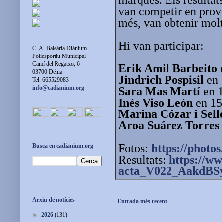
van competir en prove
més, van obtenir mol
Hi van participar:
C. A. Baleària Diànium
Poliesportiu Municipal
Camí del Regatxo, 6
Erik Amil Barbeito
03700 Dénia
Jindrich Pospisil
en 
Tel. 665529083
info@cadianium.org
Sara Mas Martí
en 
Inés Viso León
en 15
Marina Cózar i Sell
Aroa Suárez Torres
Fotos:
https://photos
Busca en cadianium.org
Resultats:
https://ww
acta_V022_AakdBS
Arxiu de notícies
Entrada més recent
►
2026
(131)