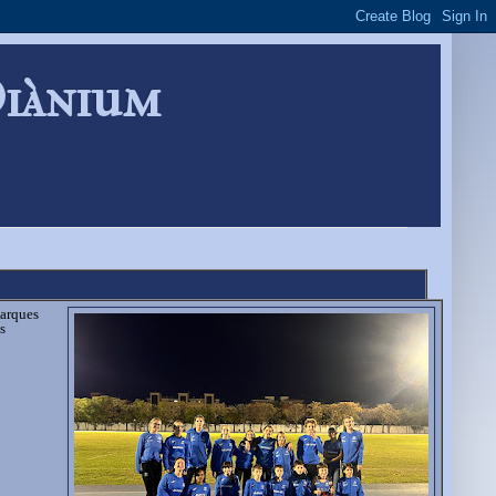
Diànium
marques
s