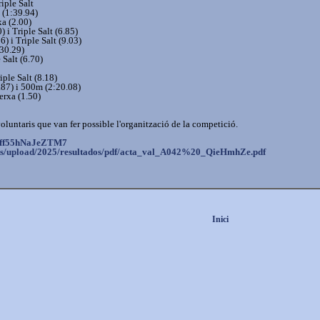
iple Salt
 (1:39.94)
xa (2.00)
) i Triple Salt (6.85)
6) i Triple Salt (9.03)
:30.29)
e Salt (6.70)
iple Salt (8.18)
.87) i 500m (2:20.08)
erxa (1.50)
luntaris que van fer possible l'organització de la competició.
Bff55hNaJeZTM7
s/
upload/2025/resultados/pdf/
acta_val_A042%20_QieHmhZe.pdf
Inici