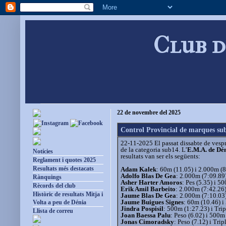
Club d
22 de novembre del 2025
Control Provincial de marques su
22-11-2025 El passat dissabte de vespr
de la categoria sub14. L’
E.M.A. de Dén
Notícies
resultats van ser els següents:
Reglament i quotes 2025
Resultats més destacats
Adam Kalek
: 60m (11.05) i 2.000m (
Adolfo Blas De Gea
: 2.000m (7:09.89) 
Rànquings
Asher Harter Amoros
: Pes (5.35) i 5
Rècords del club
Erik Amil Barbeito
: 2.000m (7:42.26) 
Històric de resultats Mitja i
Jaume Blas De Gea
: 2.000m (7:10.03) 
Jaume Buigues Signes
: 60m (10.46) i
Volta a peu de Dénia
Jindra Pospisil
: 500m (1:27.23) i Trip
Llista de correu
Joan Baessa Palu
: Peso (6.02) i 500m
Jonas Cimoradsky
: Peso (7.12) i Trip