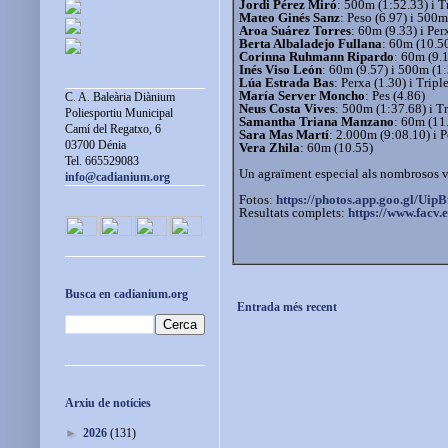
Jordi Pérez Miró
: 500m (1:52.33) i Tr
Mateo Ginés Sanz
: Peso (6.97) i 500m
Aroa Suárez Torres
: 60m (9.33) i Per
Berta Albaladejo Fullana
: 60m (10.50
Corinna Ruhmann Ripardo
: 60m (9.1
Inés Viso León
: 60m (9.57) i 500m (1
Lúa Estrada Bas
: Perxa (1.30) i Tripl
María Server Moncho
: Pes (4.86)
C. A. Baleària Diànium
Neus Costa Vives
: 500m (1:37.68) i Tr
Poliesportiu Municipal
Samantha Triana Manzano
: 60m (11
Camí del Regatxo, 6
Sara Mas Martí
: 2.000m (9:08.10) i P
03700 Dénia
Vera Zhila
: 60m (10.55)
Tel. 665529083
Un agraïment especial als nombrosos vo
info@cadianium.org
Fotos:
https://photos.app.goo.
gl/Uip
Resultats complets:
https://www.facv.e
Busca en cadianium.org
Entrada més recent
Arxiu de notícies
►
2026
(131)