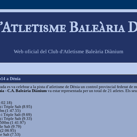
'Atletisme Baleària 
Web oficial del Club d'Atletisme Baleària Diànium
b14 a Dénia
ada es va celebrar a la pista d’atletisme de Dénia un control provincial federat de 
ia - C.A. Baleària Diànium
va estar representada per un total de 21 atletes. Els seu
8:02.18)
i Triple Salt (8.95)
00m (1:47.55)
i Triple Salt (9.69)
i Triple Salt (9.33)
 500m (1:41.97)
le Salt (9.79)
 (2:06.95)
le Salt (7.53)