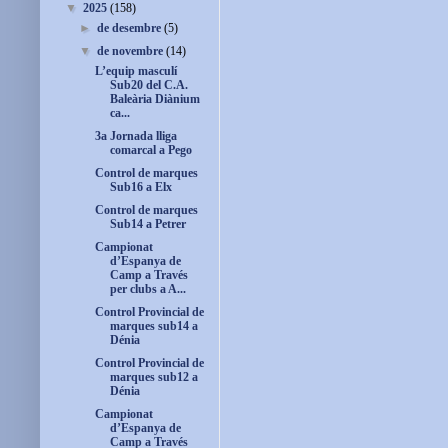
▼
2025
(158)
►
de desembre
(5)
▼
de novembre
(14)
L’equip masculí
Sub20 del C.A.
Baleària Diànium
ca...
3a Jornada lliga
comarcal a Pego
Control de marques
Sub16 a Elx
Control de marques
Sub14 a Petrer
Campionat
d’Espanya de
Camp a Través
per clubs a A...
Control Provincial de
marques sub14 a
Dénia
Control Provincial de
marques sub12 a
Dénia
Campionat
d’Espanya de
Camp a Través