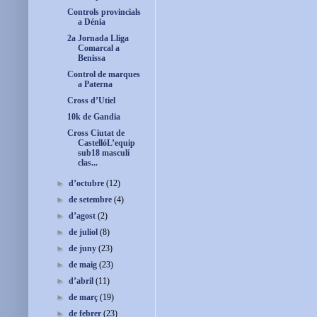
Controls provincials
a Dénia
2a Jornada Lliga
Comarcal a
Benissa
Control de marques
a Paterna
Cross d’Utiel
10k de Gandia
Cross Ciutat de
CastellóL’equip
sub18 masculí
clas...
►
d’octubre
(12)
►
de setembre
(4)
►
d’agost
(2)
►
de juliol
(8)
►
de juny
(23)
►
de maig
(23)
►
d’abril
(11)
►
de març
(19)
►
de febrer
(23)