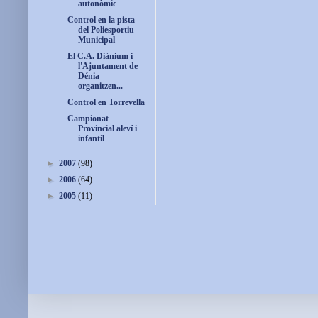
autonòmic
Control en la pista
del Poliesportiu
Municipal
El C.A. Diànium i
l'Ajuntament de
Dénia
organitzen...
Control en Torrevella
Campionat
Provincial aleví i
infantil
►
2007
(98)
►
2006
(64)
►
2005
(11)