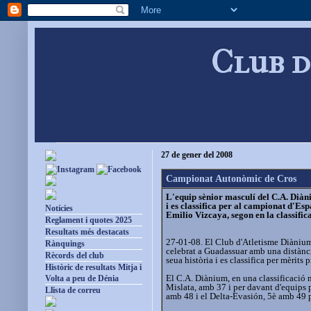
Club d
27 de gener del 2008
Campionat Autonòmic de Cros
L'equip sènior masculí del C.A. Diàn
i es classifica per al campionat d'Es
Notícies
Emilio Vizcaya, segon en la classific
Reglament i quotes 2025
Resultats més destacats
27-01-08. El Club d'Atletisme Diànium
Rànquings
celebrat a Guadassuar amb una distànci
Rècords del club
seua història i es classifica per mèrit
Històric de resultats Mitja i
El C.A. Diànium, en una classificació 
Volta a peu de Dénia
Mislata, amb 37 i per davant d'equips 
Llista de correu
amb 48 i el Delta-Evasión, 5è amb 49 