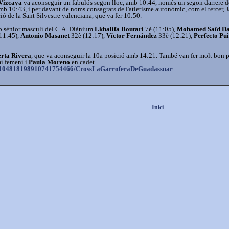
Vizcaya
va aconseguir un fabulós segon lloc, amb 10:44, només un segon darrere d
mb 10:43, i per davant de noms consagrats de l'atletisme autonòmic, com el tercer, J
ó de la Sant Silvestre valenciana, que va fer 10:50.
ip sènior masculí del C.A. Diànium
Lkhalifa Boutari
7è (11:05),
Mohamed Saïd D
11:45),
Antonio Masanet
32è (12:17),
Víctor Fernández
33è (12:21),
Perfecto Pu
rta Rivera
, que va aconseguir la 10a posició amb 14:21. També van fer molt bon p
mí femení i
Paula Moreno
en cadet
om/104818198910741754466/CrossLaGarroferaDeGuadassuar
Inici