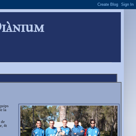
Diànium
Equips
e la
 de
e, 4t