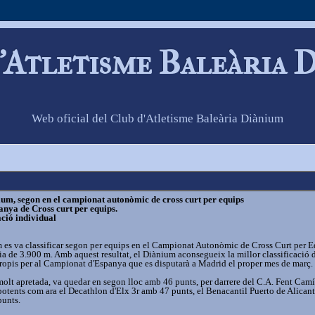
'Atletisme Baleària 
Web oficial del Club d'Atletisme Baleària Diànium
ium, segon en el campionat autonòmic de cross curt per equips
panya de Cross curt per equips.
ació individual
 es va classificar segon per equips en el Campionat Autonòmic de Cross Curt per 
a de 3.900 m. Amb aquest resultat, el Diànium aconsegueix la millor classificació d
s propis per al Campionat d'Espanya que es disputarà a Madrid el proper mes de març.
molt apretada, va quedar en segon lloc amb 46 punts, per darrere del C.A. Fent Camí
potents com ara el Decathlon d'Elx 3r amb 47 punts, el Benacantil Puerto de Alicant
punts.