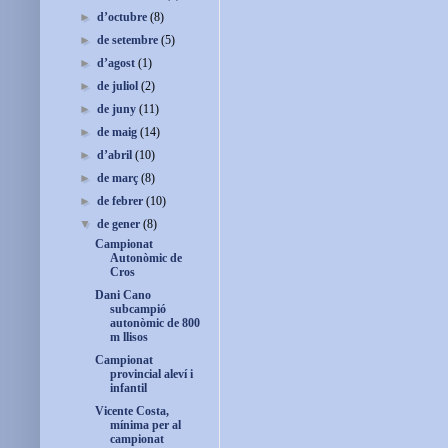
►
d’octubre
(8)
►
de setembre
(5)
►
d’agost
(1)
►
de juliol
(2)
►
de juny
(11)
►
de maig
(14)
►
d’abril
(10)
►
de març
(8)
►
de febrer
(10)
▼
de gener
(8)
Campionat
Autonòmic de
Cros
Dani Cano
subcampió
autonòmic de 800
m llisos
Campionat
provincial aleví i
infantil
Vicente Costa,
mínima per al
campionat