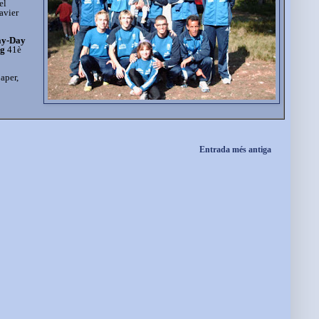
el
avier
ay-Day
ig
41è
aper,
Entrada més antiga