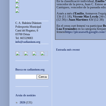
En la classificació individual,
Emilio 
vencedor de la prova, Juan C. Esteso a
Carriqueo, vencedor de la passada edici
A més a més d'
Emilio
, formaven l'equ
13è (11:18),
Vicente Mas Leyda
24è (
(12:36) i
Juan Martínez
43è (12:38)
C. A. Baleària Diànium
En el cross curt femení va participar
Be
Poliesportiu Municipal
Lua Fernández
en la categoria benja
Camí del Regatxo, 6
femení
https://picasaweb.google.c
03700 Dénia
Tel. 665529083
info@cadianium.org
Entrada més recent
Busca en cadianium.org
Arxiu de notícies
►
2026
(131)