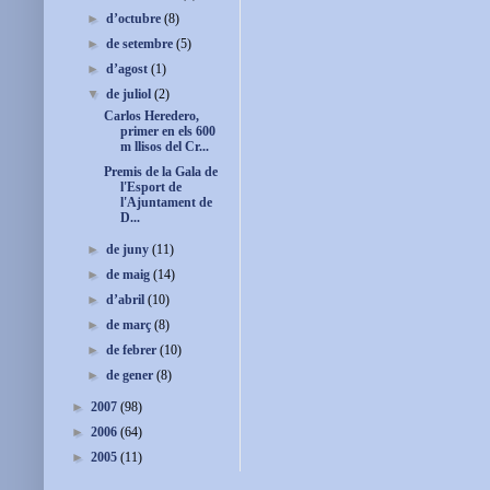
►
d’octubre
(8)
►
de setembre
(5)
►
d’agost
(1)
▼
de juliol
(2)
Carlos Heredero,
primer en els 600
m llisos del Cr...
Premis de la Gala de
l'Esport de
l'Ajuntament de
D...
►
de juny
(11)
►
de maig
(14)
►
d’abril
(10)
►
de març
(8)
►
de febrer
(10)
►
de gener
(8)
►
2007
(98)
►
2006
(64)
►
2005
(11)