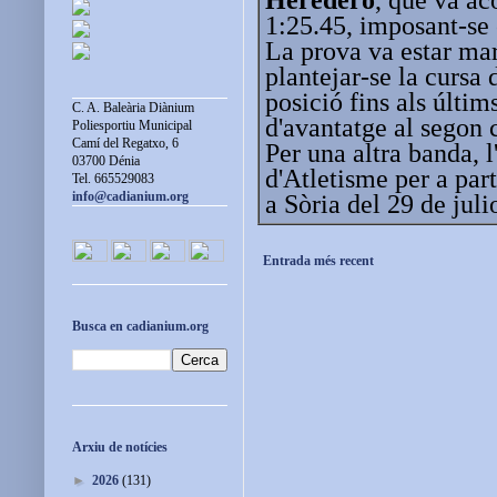
1:25.45, imposant-se e
La prova va estar mar
plantejar-se la cursa
posició fins als últi
C. A. Baleària Diànium
d'avantatge al segon c
Poliesportiu Municipal
Camí del Regatxo, 6
Per una altra banda, 
03700 Dénia
d'Atletisme per a part
Tel. 665529083
info@cadianium.org
a Sòria del 29 de julio
Entrada més recent
Busca en cadianium.org
Arxiu de notícies
►
2026
(131)