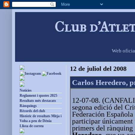
Club d'Atle
Web oficia
12 de juliol del 2008
Carlos Heredero, pr
Notícies
Reglament i quotes 2025
12-07-08. (CANFALI 
Resultats més destacats
segona edició del Cri
Rànquings
Rècords del club
Federación Española 
Històric de resultats Mitja i
participar únicament v
Volta a peu de Dénia
Llista de correu
primers del rànquing 
Heredero
, que va ac