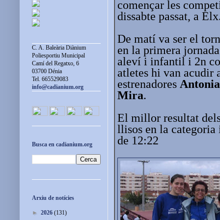
començar les competic
dissabte passat, a Elx
De matí va ser el tor
en la primera jornada
C. A. Baleària Diànium
Poliesportiu Municipal
aleví i infantil i 2n c
Camí del Regatxo, 6
atletes hi van acudir
03700 Dénia
Tel. 665529083
estrenadores
Antonia
info@cadianium.org
Mira
.
El millor resultat de
llisos en la categoria
de 12:22
Busca en cadianium.org
Arxiu de notícies
►
2026
(131)