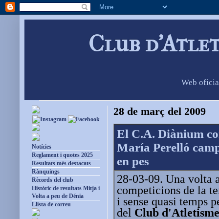
Club d'Atle
Web oficia
28 de març del 2009
El C.A. Diànium co
María Perelló campi
Notícies
Reglament i quotes 2025
en pes
Resultats més destacats
Rànquings
28-03-09. Una volta a
Rècords del club
competicions de la te
Històric de resultats Mitja i
Volta a peu de Dénia
i sense quasi temps pe
Llista de correu
del
Club d'Atletism