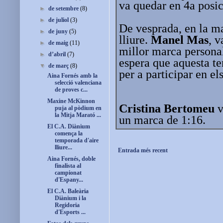
va quedar en 4a posi
►
de setembre
(8)
►
de juliol
(3)
De vesprada, en la mat
►
de juny
(5)
lliure.
Manel Mas
, v
►
de maig
(11)
millor marca persona
►
d’abril
(7)
espera que aquesta te
▼
de març
(8)
per a participar en e
Aina Fornés amb la
selecció valenciana
de proves c...
Maxine McKinnon
Cristina Bertomeu
v
puja al pòdium en
la Mitja Marató ...
un marca de 1:16.
El C.A. Diànium
comença la
temporada d'aire
lliure...
Entrada més recent
Aina Fornés, doble
finalista al
campionat
d'Espany...
El C.A. Baleària
Diànium i la
Regidoria
d'Esports ...