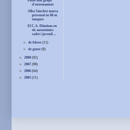
Fotos dels grups
d'entrenament
Alba Sánchez marca
personal en 60 m
tanques
El C.A. Diànium en
els autonòmics
cadet i juvenil ...
►
de febrer
(11)
►
de gener
(8)
►
2008
(92)
►
2007
(98)
►
2006
(64)
►
2005
(11)