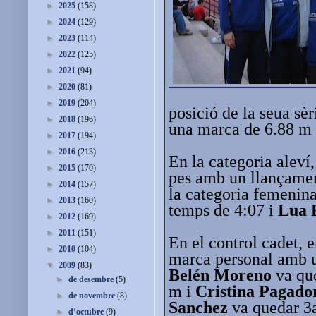
►
2025
(158)
►
2024
(129)
►
2023
(114)
►
2022
(125)
►
2021
(94)
►
2020
(81)
►
2019
(204)
posició de la seua sèr
►
2018
(196)
una marca de 6.88 m 
►
2017
(194)
►
2016
(213)
En la categoria aleví
►
2015
(170)
pes amb un llançamen
►
2014
(157)
la categoria femenina
►
2013
(160)
temps de 4:07 i
Lua 
►
2012
(169)
►
2011
(151)
En el control cadet, 
►
2010
(104)
marca personal amb 
▼
2009
(83)
Belén Moreno
va que
►
de desembre
(5)
m i
Cristina Pagado
►
de novembre
(8)
Sanchez
va quedar 3a
►
d’octubre
(9)