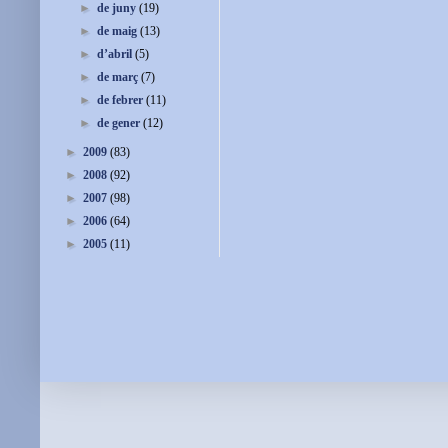
►
de juny
(19)
►
de maig
(13)
►
d’abril
(5)
►
de març
(7)
►
de febrer
(11)
►
de gener
(12)
►
2009
(83)
►
2008
(92)
►
2007
(98)
►
2006
(64)
►
2005
(11)