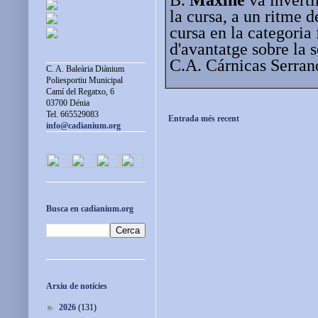
la cursa, a un ritme 
cursa en la categori
d'avantatge sobre la s
C.A. Cárnicas Serrano
C. A. Baleària Diànium
Poliesportiu Municipal
Camí del Regatxo, 6
03700 Dénia
Tel. 665529083
Entrada més recent
info@cadianium.org
Busca en cadianium.org
Arxiu de notícies
►
2026
(131)