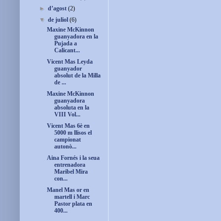
►
d’agost
(2)
▼
de juliol
(6)
Maxine McKinnon
guanyadora en la
Pujada a
Calicant...
Vicent Mas Leyda
guanyador
absolut de la Milla
de ...
Maxine McKinnon
guanyadora
absoluta en la
VIII Vol...
Vicent Mas 6è en
5000 m llisos el
campionat
autonò...
Aina Fornés i la seua
entrenadora
Maribel Mira
con...
Manel Mas or en
martell i Marc
Pastor plata en
400...