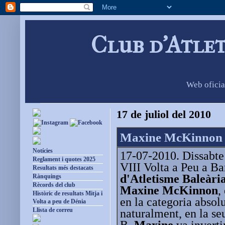
Club d'Atle
Web oficia
17 de juliol del 2010
Maxine McKinnon gu
Notícies
17-07-2010. Dissabte 
Reglament i quotes 2025
VIII Volta a Peu a B
Resultats més destacats
d'Atletisme Baleàri
Rànquings
Rècords del club
Maxine McKinnon
,
Històric de resultats Mitja i
en la categoria absol
Volta a peu de Dénia
Llista de correu
naturalment, en la se
B.
Maxine
va inverti