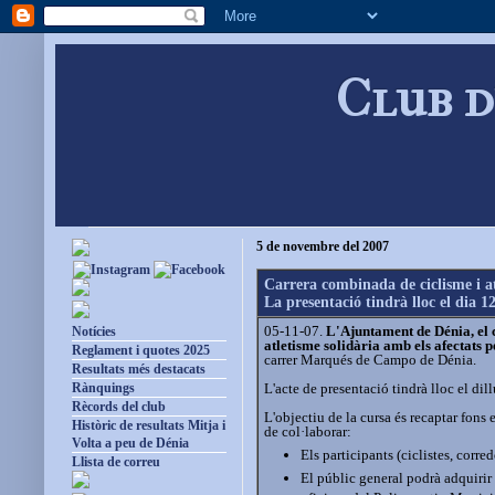
Club d
5 de novembre del 2007
Carrera combinada de ciclisme i at
La presentació tindrà lloc el dia
05-11-07.
L'Ajuntament de Dénia, el c
Notícies
atletisme solidària amb els afectats 
Reglament i quotes 2025
carrer Marqués de Campo de Dénia.
Resultats més destacats
L'acte de presentació tindrà lloc el di
Rànquings
Rècords del club
L'objectiu de la cursa és recaptar fons 
Històric de resultats Mitja i
de col·laborar:
Volta a peu de Dénia
Els participants (ciclistes, corr
Llista de correu
El públic general podrà adquirir 