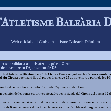
'Atletisme Baleària 
Web oficial del Club d'Atletisme Baleària Diànium
letisme solidària amb els afectats pel riu Girona
 12 de novembre en l'Ajuntament de Dénia
lub d'Atletisme Diànium i el Club Ciclista Dénia
organitzen la
Carrera combinad
pel riu Girona
que tindrà lloc el proper diumenge 25 de novembre a partir de les 10 d
lluns 12 de novembre en el saló d'actes de l'Ajuntament de Dénia.
en benefici de les zones esportives afectades per la riuada del Girona del passat 12 d
edors a peu i caminants) faran un donatiu a partir de 5 euros en el moment de la inscri
dorsals 0 amb el mateix donatiu, en la mateixa línia d'eixida o al llarg de la setmana