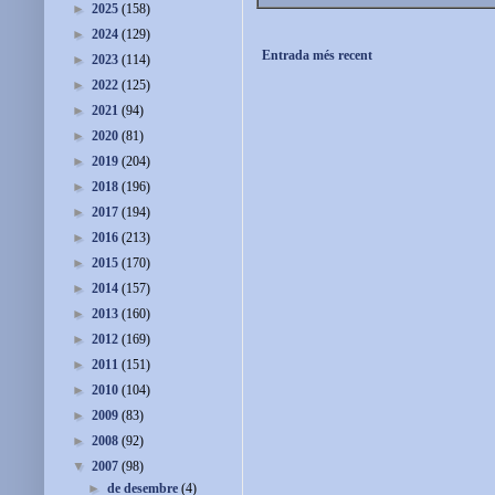
►
2025
(158)
►
2024
(129)
Entrada més recent
►
2023
(114)
►
2022
(125)
►
2021
(94)
►
2020
(81)
►
2019
(204)
►
2018
(196)
►
2017
(194)
►
2016
(213)
►
2015
(170)
►
2014
(157)
►
2013
(160)
►
2012
(169)
►
2011
(151)
►
2010
(104)
►
2009
(83)
►
2008
(92)
▼
2007
(98)
►
de desembre
(4)