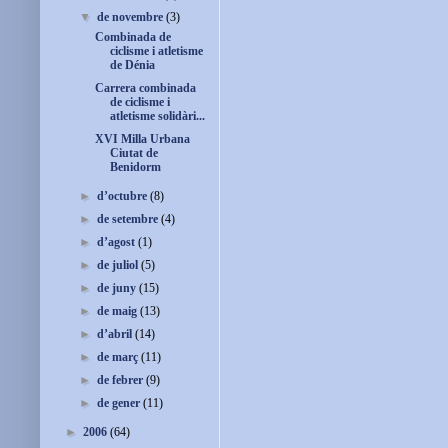
▼
de novembre
(3)
Combinada de
ciclisme i atletisme
de Dénia
Carrera combinada
de ciclisme i
atletisme solidàri...
XVI Milla Urbana
Ciutat de
Benidorm
►
d’octubre
(8)
►
de setembre
(4)
►
d’agost
(1)
►
de juliol
(5)
►
de juny
(15)
►
de maig
(13)
►
d’abril
(14)
►
de març
(11)
►
de febrer
(9)
►
de gener
(11)
►
2006
(64)