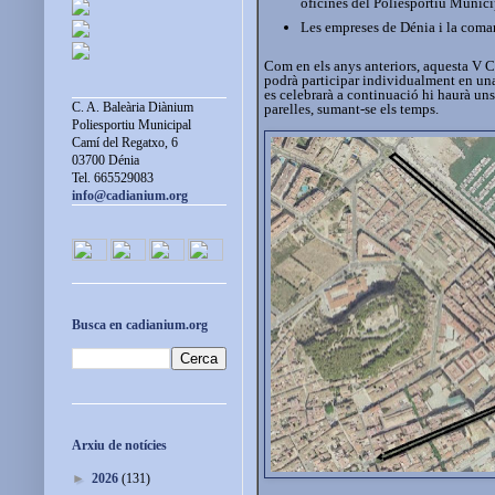
oficines del Poliesportiu Munici
Les empreses de Dénia i la comarc
Com en els anys anteriors, aquesta V Cu
podrà participar individualment en una d
es celebrarà a continuació hi haurà uns
C. A. Baleària Diànium
parelles, sumant-se els temps.
Poliesportiu Municipal
Camí del Regatxo, 6
03700 Dénia
Tel. 665529083
info@cadianium.org
Busca en cadianium.org
Arxiu de notícies
►
2026
(131)