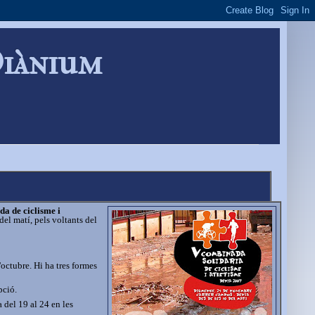
Diànium
a de ciclisme i
el matí, pels voltants del
'octubre. Hi ha tres formes
pció.
 del 19 al 24 en les