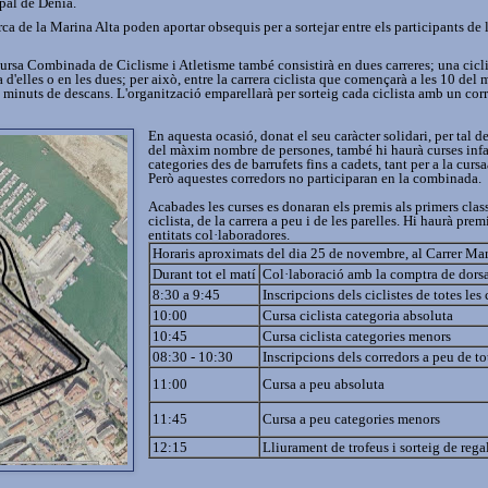
pal de Dénia.
a de la Marina Alta poden aportar obsequis per a sortejar entre els participants de la
rsa Combinada de Ciclisme i Atletisme també consistirà en dues carreres; una ciclist
'elles o en les dues; per això, entre la carrera ciclista que començarà a les 10 del m
 minuts de descans. L'organització emparellarà per sorteig cada ciclista amb un corr
En aquesta ocasió, donat el seu caràcter solidari, per tal de
del màxim nombre de persones, també hi haurà curses infant
categories des de barrufets fins a cadets, tant per a la cur
Però aquestes corredors no participaran en la combinada.
Acabades les curses es donaran els premis als primers classi
ciclista, de la carrera a peu i de les parelles. Hi haurà pre
entitats col·laboradores.
Horaris aproximats del dia 25 de novembre, al Carrer M
Durant tot el matí
Col·laboració amb la comptra de dorsa
8:30 a 9:45
Inscripcions dels ciclistes de totes les
10:00
Cursa ciclista categoria absoluta
10:45
Cursa ciclista categories menors
08:30 - 10:30
Inscripcions dels corredors a peu de to
11:00
Cursa a peu absoluta
11:45
Cursa a peu categories menors
12:15
Lliurament de trofeus i sorteig de regal