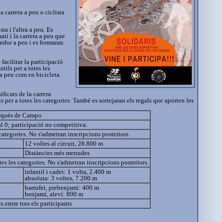
 carrera a peu o ciclista
a i l'altra a peu. Es
atí i la carrera a peu que
edor a peu i es formaran
 facilitar la participació
ils per a totes les
saa peu com en bicicleta.
ficats de la carrera
mis per a totes les categories. També es sortejaran els regals que aporten les
arqués de Campo
l 0; participació no competitiva.
 categories. No s'admetran inscripcions posteriors.
12 voltes al circuit, 28.800 m
Distàncies més menudes
tes les categories. No s'admetran inscripcions posteriors.
infantil i cadet: 1 volta, 2.400 m
absoluta: 3 voltes, 7.200 m
barrufet, prebenjamí: 400 m
benjamí, aleví: 800 m
s entre tots els participants