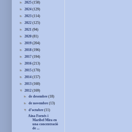
►
2025
(158)
►
2024
(129)
►
2023
(114)
►
2022
(125)
►
2021
(94)
►
2020
(81)
►
2019
(204)
►
2018
(196)
►
2017
(194)
►
2016
(213)
►
2015
(170)
►
2014
(157)
►
2013
(160)
▼
2012
(169)
►
de desembre
(18)
►
de novembre
(13)
▼
d’octubre
(11)
Aina Fornés i
Maribel Mira en
una concentració
de ...