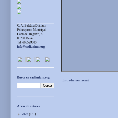
C. A. Baleària Diànium
Poliesportiu Municipal
Camí del Regatxo, 6
03700 Dénia
Tel. 665529083
info@cadianium.org
Busca en cadianium.org
Entrada més recent
Arxiu de notícies
►
2026
(131)