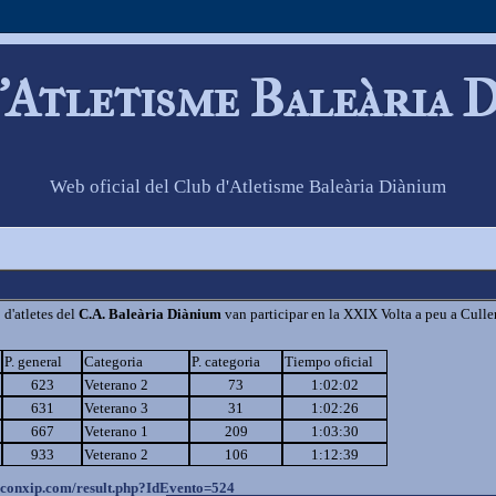
'Atletisme Baleària 
Web oficial del Club d'Atletisme Baleària Diànium
d'atletes del
C.A. Baleària Diànium
van participar en la XXIX Volta a peu a Culle
P. general
Categoria
P. categoria
Tiempo oficial
623
Veterano 2
73
1:02:02
631
Veterano 3
31
1:02:26
667
Veterano 1
209
1:03:30
933
Veterano 2
106
1:12:39
.conxip.com/result.
php?IdEvento=524