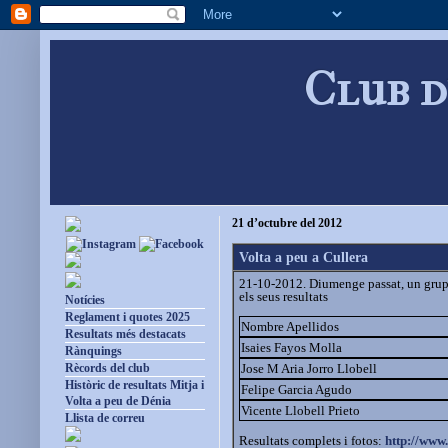
Club d
21 d’octubre del 2012
Volta a peu a Cullera
21-10-2012. Diumenge passat, un grup 
els seus resultats
Notícies
Reglament i quotes 2025
Nombre Apellidos
Resultats més destacats
Isaies Fayos Molla
Rànquings
Jose M Aria Jorro Llobell
Rècords del club
Històric de resultats Mitja i
Felipe Garcia Agudo
Volta a peu de Dénia
Vicente Llobell Prieto
Llista de correu
Resultats complets i fotos:
http://www