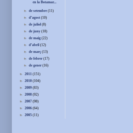
en la Botamar...
►
de setembre
(11)
►
d’agost
(10)
►
de juliol
(8)
►
de juny
(18)
►
de maig
(22)
►
d’abril
(12)
►
de març
(13)
►
de febrer
(17)
►
de gener
(16)
►
2011
(151)
►
2010
(104)
►
2009
(83)
►
2008
(92)
►
2007
(98)
►
2006
(64)
►
2005
(11)