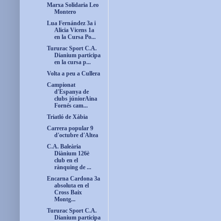
Marxa Solidaria Leo
Montero
Lua Fernández 3a i
Alicia Vicens 1a
en la Cursa Po...
Tururac Sport C.A.
Dianium participa
en la cursa p...
Volta a peu a Cullera
Campionat
d'Espanya de
clubs júniorAina
Fornés cam...
Triatló de Xàbia
Carrera popular 9
d'octubre d'Altea
C.A. Baleària
Diànium 126è
club en el
rànquing de ...
Encarna Cardona 3a
absoluta en el
Cross Baix
Montg...
Tururac Sport C.A.
Dianium participa