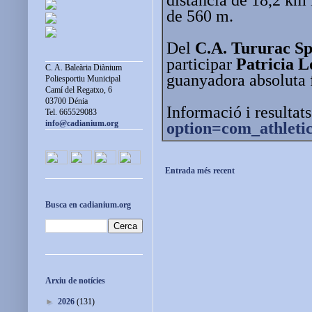
de 560 m.
Del
C.A. Tururac S
participar
Patricia L
C. A. Baleària Diànium
guanyadora absoluta
Poliesportiu Municipal
Camí del Regatxo, 6
03700 Dénia
Informació i resultat
Tel. 665529083
info@cadianium.org
option=com_athleti
Entrada més recent
Busca en cadianium.org
Arxiu de notícies
►
2026
(131)