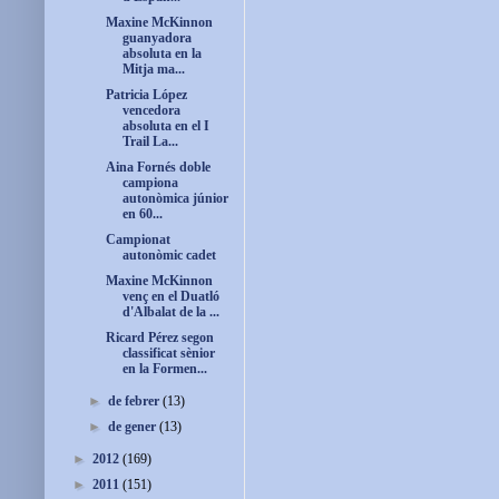
Maxine McKinnon
guanyadora
absoluta en la
Mitja ma...
Patricia López
vencedora
absoluta en el I
Trail La...
Aina Fornés doble
campiona
autonòmica júnior
en 60...
Campionat
autonòmic cadet
Maxine McKinnon
venç en el Duatló
d'Albalat de la ...
Ricard Pérez segon
classificat sènior
en la Formen...
►
de febrer
(13)
►
de gener
(13)
►
2012
(169)
►
2011
(151)