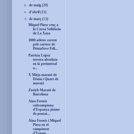
►
de maig
(20)
►
d’abril
(13)
▼
de març
(13)
Miquel Piera venç a
la Cursa Solidària
de La Xara
1000 atletes corren
pels carrers de
DéniaSeve Feli...
Patricia López
tercera absoluta
en la perimetral
a...
X Mitja marató de
Dénia i Quart de
marató
Zurich Marató de
Barcelona
Aina Fornés
subcampiona
d'Espanya júnior
de pentat...
Aina Fornés i Miquel
Piera en el
campionat
d'Espan...