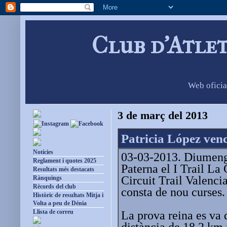
Club d'Atle
Web oficia
3 de març del 2013
Patricia López ven
Notícies
03-03-2013. Diumenge
Reglament i quotes 2025
Paterna el I Trail La
Resultats més destacats
Circuit Trail Valenc
Rànquings
Rècords del club
consta de nou curses.
Històric de resultats Mitja i
Volta a peu de Dénia
Llista de correu
La prova reina es va 
distància de 18,2 km 