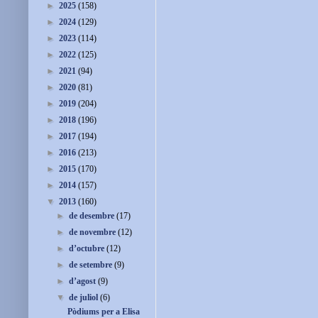
►
2025
(158)
►
2024
(129)
►
2023
(114)
►
2022
(125)
►
2021
(94)
►
2020
(81)
►
2019
(204)
►
2018
(196)
►
2017
(194)
►
2016
(213)
►
2015
(170)
►
2014
(157)
▼
2013
(160)
►
de desembre
(17)
►
de novembre
(12)
►
d’octubre
(12)
►
de setembre
(9)
►
d’agost
(9)
▼
de juliol
(6)
Pòdiums per a Elisa