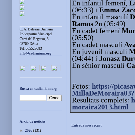
En infantil femení,
L
(06:33) i
Emma Zac
En infantil masculí
D
Ramos
2n (05:49)
En cadet femení
Mar
C. A. Baleària Diànium
Poliesportiu Municipal
(05:50)
Camí del Regatxo, 6
En cadet masculí
Ava
03700 Dénia
Tel. 665529083
En juvenil masculí
M
info@cadianium.org
(04:44) i
Jonasz Dur
En sènior masculí
Ca
Fotos:
https://picas
Busca en cadianium.org
MillaDeMoraira03?
Resultats complets:
h
moraira2013.html
Arxiu de notícies
Entrada més recent
►
2026
(131)