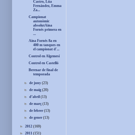
Castro, Lúa
Fernández, Emma
Za...
Campionat
autonòmic
absolutAina
Fornés primera en
...
Aina Fornés 8a en
400 m tanques en
el campionat d'...
Control en Algemesí
Control en Castelló
Berenar de final de
temporada
►
de juny
(23)
►
de maig
(20)
►
d’abril
(13)
►
de març
(13)
►
de febrer
(13)
►
de gener
(13)
►
2012
(169)
►
2011
(151)