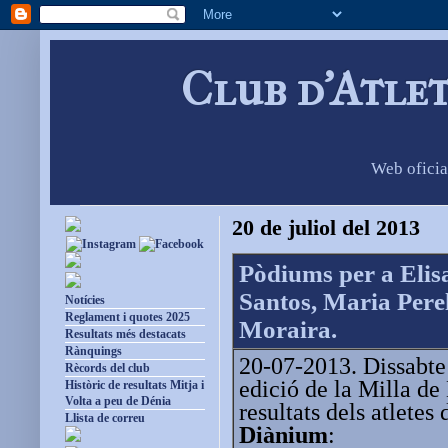
Club d'Atle
Web oficia
20 de juliol del 2013
Pòdiums per a Elis
Santos, Maria Perel
Notícies
Reglament i quotes 2025
Moraira.
Resultats més destacats
Rànquings
20-07-2013. Dissabte 
Rècords del club
edició de la Milla de
Històric de resultats Mitja i
Volta a peu de Dénia
resultats dels atletes
Llista de correu
Diànium
: