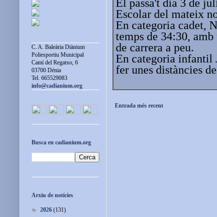
El passa't dia 3 de ju
Escolar del mateix n
En categoria cadet, 
temps de 34:30, amb 
de carrera a peu.
C. A. Baleària Diànium
Poliesportiu Municipal
En categoria infantil
Camí del Regatxo, 6
fer unes distàncies d
03700 Dénia
Tel. 665529083
info@cadianium.org
Entrada més recent
Busca en cadianium.org
Arxiu de notícies
►
2026
(131)