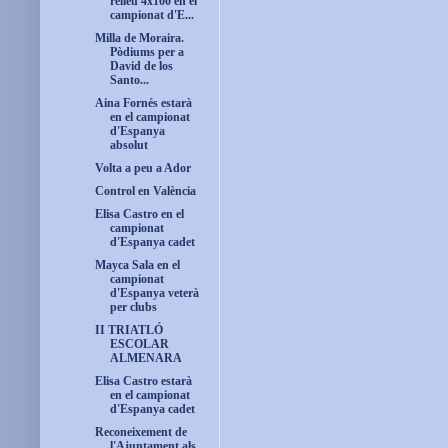
relleu 4x100 en el
campionat d'E...
Milla de Moraira.
Pòdiums per a
David de los
Santo...
Aina Fornés estarà
en el campionat
d'Espanya
absolut
Volta a peu a Ador
Control en València
Elisa Castro en el
campionat
d'Espanya cadet
Mayca Sala en el
campionat
d'Espanya veterà
per clubs
II TRIATLÓ
ESCOLAR
ALMENARA
Elisa Castro estarà
en el campionat
d'Espanya cadet
Reconeixement de
l'Ajuntament als