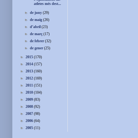
atletes més dest...
►
de juny
(29)
►
de maig
(26)
►
d’abril
(23)
►
de març
(17)
►
de febrer
(32)
►
de gener
(25)
►
2015
(170)
►
2014
(157)
►
2013
(160)
►
2012
(169)
►
2011
(151)
►
2010
(104)
►
2009
(83)
►
2008
(92)
►
2007
(98)
►
2006
(64)
►
2005
(11)