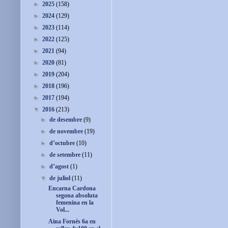
►
2025
(158)
►
2024
(129)
►
2023
(114)
►
2022
(125)
►
2021
(94)
►
2020
(81)
►
2019
(204)
►
2018
(196)
►
2017
(194)
▼
2016
(213)
►
de desembre
(9)
►
de novembre
(19)
►
d’octubre
(10)
►
de setembre
(11)
►
d’agost
(1)
▼
de juliol
(11)
Encarna Cardona
segona absoluta
femenina en la
Vol...
Aina Fornés 6a en