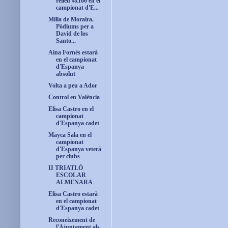
relleu 4x100 en el
campionat d'E...
Milla de Moraira.
Pòdiums per a
David de los
Santo...
Aina Fornés estarà
en el campionat
d'Espanya
absolut
Volta a peu a Ador
Control en València
Elisa Castro en el
campionat
d'Espanya cadet
Mayca Sala en el
campionat
d'Espanya veterà
per clubs
II TRIATLÓ
ESCOLAR
ALMENARA
Elisa Castro estarà
en el campionat
d'Espanya cadet
Reconeixement de
l'Ajuntament als