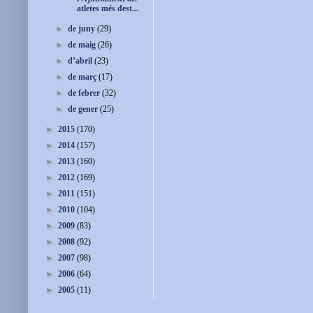
atletes més dest...
►
de juny
(29)
►
de maig
(26)
►
d’abril
(23)
►
de març
(17)
►
de febrer
(32)
►
de gener
(25)
►
2015
(170)
►
2014
(157)
►
2013
(160)
►
2012
(169)
►
2011
(151)
►
2010
(104)
►
2009
(83)
►
2008
(92)
►
2007
(98)
►
2006
(64)
►
2005
(11)