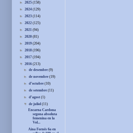
►
2025
(158)
►
2024
(129)
►
2023
(114)
►
2022
(125)
►
2021
(94)
►
2020
(81)
►
2019
(204)
►
2018
(196)
►
2017
(194)
▼
2016
(213)
►
de desembre
(9)
►
de novembre
(19)
►
d’octubre
(10)
►
de setembre
(11)
►
d’agost
(1)
▼
de juliol
(11)
Encarna Cardona
segona absoluta
femenina en la
Vol...
Aina Fornés 6a en