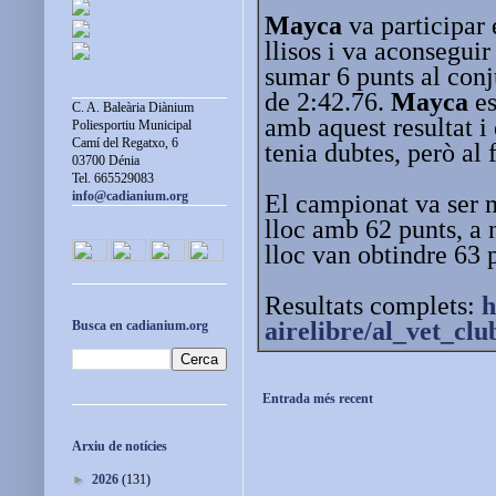
Mayca
va participar
llisos i va aconseguir
sumar 6 punts al conj
de 2:42.76.
Mayca
es
C. A. Baleària Diànium
amb aquest resultat i
Poliesportiu Municipal
Camí del Regatxo, 6
tenia dubtes, però al 
03700 Dénia
Tel. 665529083
info@cadianium.org
El campionat va ser m
lloc amb 62 punts, a 
lloc van obtindre 63 
Resultats complets:
h
airelibre/al_vet_clu
Busca en cadianium.org
Entrada més recent
Arxiu de notícies
►
2026
(131)