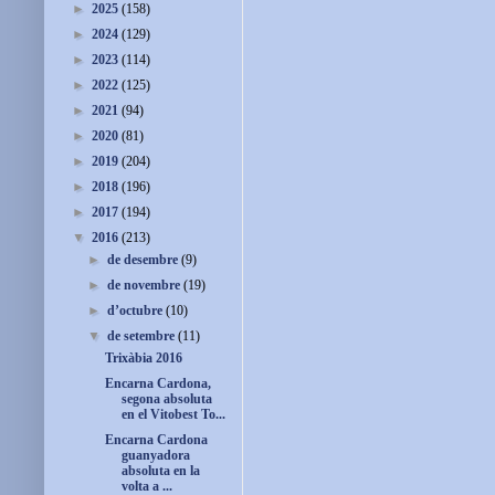
►
2025
(158)
►
2024
(129)
►
2023
(114)
►
2022
(125)
►
2021
(94)
►
2020
(81)
►
2019
(204)
►
2018
(196)
►
2017
(194)
▼
2016
(213)
►
de desembre
(9)
►
de novembre
(19)
►
d’octubre
(10)
▼
de setembre
(11)
Trixàbia 2016
Encarna Cardona,
segona absoluta
en el Vitobest To...
Encarna Cardona
guanyadora
absoluta en la
volta a ...