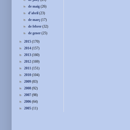
►
de maig
(26)
►
d’abril
(23)
►
de març
(17)
►
de febrer
(32)
►
de gener
(25)
►
2015
(170)
►
2014
(157)
►
2013
(160)
►
2012
(169)
►
2011
(151)
►
2010
(104)
►
2009
(83)
►
2008
(92)
►
2007
(98)
►
2006
(64)
►
2005
(11)