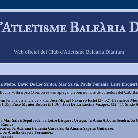
'Atletisme Baleària 
Web oficial del Club d'Atletisme Baleària Diànium
la Moltó, David De Los Santos, Mar Salvá, Paula Femenia, Leire Bisquer
 lloc la Volta a peu Orba, on es van aplegar un bon nombre de corredors del
C.A. Ba
 van fer una distància de 7 km:
Jose Miguel Navarro Rafet
(27:52),
Francisco Mo
31:35),
Paco Montes Robles
(31:36),
Javi De La Encina Vazquez
(32:41),
Sindo 
2a
Mar Salvá Sepúlveda
, 3a
Leire Bisquert Ortega
, 4a
Anna Arbona Sendra
, 5a
C
s Ramos
scales
, 3a
Adriana Femenia Cascales
, 4a
Ainara Sapena Gutierrez
z
, 5a
Amelia Garcia Fernandez
 Garcia