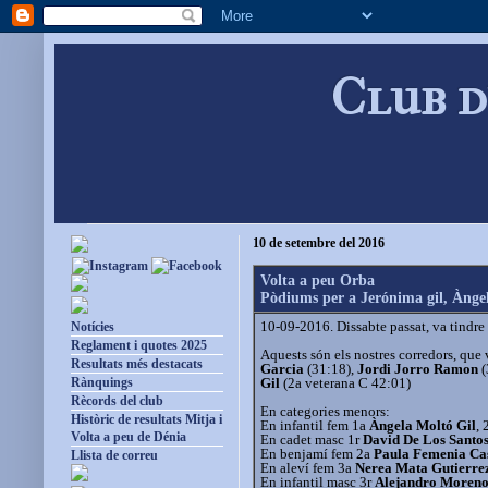
Club d
10 de setembre del 2016
Volta a peu Orba
Pòdiums per a Jerónima gil, Ànge
10-09-2016. Dissabte passat, va tindre
Notícies
Reglament i quotes 2025
Aquests són els nostres corredors, que
Resultats més destacats
Garcia
(31:18),
Jordi Jorro Ramon
(
Gil
(2a veterana C 42:01)
Rànquings
Rècords del club
En categories menors:
Històric de resultats Mitja i
En infantil fem 1a
Àngela Moltó Gil
, 
Volta a peu de Dénia
En cadet masc 1r
David De Los Santo
En benjamí fem 2a
Paula Femenia Ca
Llista de correu
En aleví fem 3a
Nerea Mata Gutierre
En infantil masc 3r
Alejandro Moreno