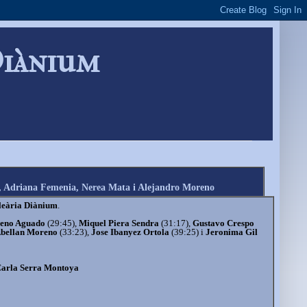
Diànium
t, Adriana Femenia, Nerea Mata i Alejandro Moreno
leària Diànium
.
reno Aguado
(29:45),
Miquel Piera Sendra
(31:17),
Gustavo Crespo
Abellan Moreno
(33:23),
Jose Ibanyez Ortola
(39:25) i
Jeronima Gil
arla Serra Montoya