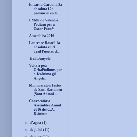
Encarna Cardona 3a
absoluta i 2a
provincial en la ...
I Milla de València.
Pòdium per a
Oscar Fornés
Assemblea 2016
Laurence Rastell 1a
absoluta en el
Trail Puertas d...
Trail Bunyola
Volta a peu
OrbaPòdiums per
a Jerónima gil,
Àngela...
Mini maraton Festes
de Sant Bartomeu
(Sant Antoni ...
Convocatòria
Assemblea Anual
2016 del C.A.
Diànium
►
d’agost
(1)
►
de juliol
(11)
►
de juny
(29)