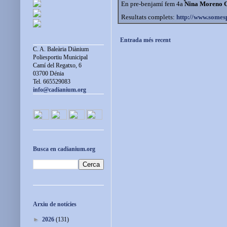
En pre-benjamí fem 4a
Nina Moreno 
Resultats complets:
http://www.somes
Entrada més recent
C. A. Baleària Diànium
Poliesportiu Municipal
Camí del Regatxo, 6
03700 Dénia
Tel. 665529083
info@cadianium.org
Busca en cadianium.org
Arxiu de notícies
►
2026
(131)