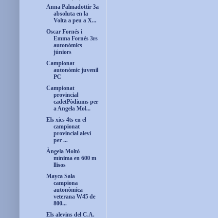
Anna Palmadottir 3a
absoluta en la
Volta a peu a X...
Oscar Fornés i
Emma Fornés 3rs
autonòmics
júniors
Campionat
autonòmic juvenil
PC
Campionat
provincial
cadetPòdiums per
a Angela Mol...
Els xics 4ts en el
campionat
provincial aleví
per ...
Àngela Moltó
mínima en 600 m
llisos
Mayca Sala
campiona
autonòmica
veterana W45 de
800...
Els alevins del C.A.