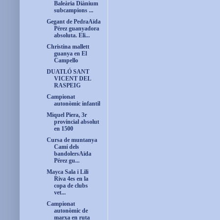
Baleària Diànium
subcampions ...
Gegant de PedraAïda
Pérez guanyadora
absoluta. Eli...
Christina mallett
guanya en El
Campello
DUATLÓ SANT
VICENT DEL
RASPEIG
Campionat
autonòmic infantil
Miquel Piera, 3r
provincial absolut
en 1500
Cursa de muntanya
Camí dels
bandolersAïda
Pérez gu...
Mayca Sala i Lili
Riva 4es en la
copa de clubs
vet...
Campionat
autonòmic de
marxa en ruta