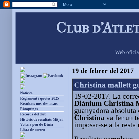
Club d'Atle
Web oficia
19 de febrer del 2017
Christina mallett 
Notícies
19-02-2017. La corre
Reglament i quotes 2025
Diànium
Christina 
Resultats més destacats
guanyadora absoluta 
Rànquings
Rècords del club
Christina
va fer un t
Històric de resultats Mitja i
imposar-se a la resta 
Volta a peu de Dénia
Llista de correu
Resultats complets: