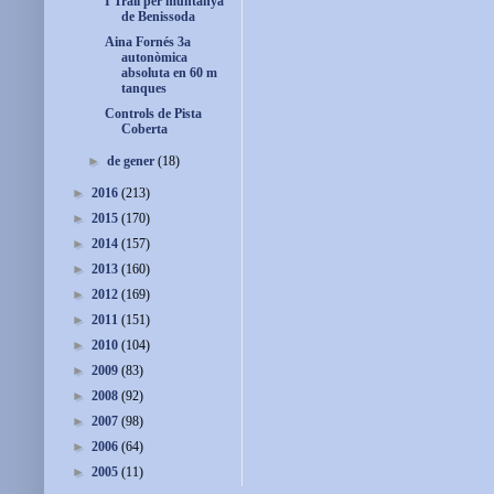
I Trail per muntanya
de Benissoda
Aina Fornés 3a
autonòmica
absoluta en 60 m
tanques
Controls de Pista
Coberta
►
de gener
(18)
►
2016
(213)
►
2015
(170)
►
2014
(157)
►
2013
(160)
►
2012
(169)
►
2011
(151)
►
2010
(104)
►
2009
(83)
►
2008
(92)
►
2007
(98)
►
2006
(64)
►
2005
(11)