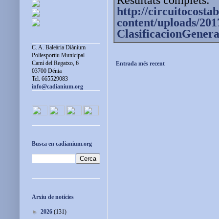
http://circuitocostab
content/uploads/201
ClasificacionGenera
C. A. Baleària Diànium
Poliesportiu Municipal
Camí del Regatxo, 6
Entrada més recent
03700 Dénia
Tel. 665529083
info@cadianium.org
Busca en cadianium.org
Arxiu de notícies
►
2026
(131)