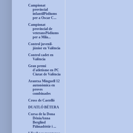
Campionat
provincial
infantilPòdiums
per a Oscar C...
Campionat
provincial de
veteransPòdiums
per a Mila...
Control juvenil-
júnior en València
Control cadet en
València
Gran premi
d'atletisme en PC
Ciutat de València
Arantxa Minguell 12
autonòmica en
proves
combinades
Cross de Castelló
DUATLÓ BÉTERA
Cursa de la Dona
DéniaAnna
Berglind
Pálmadóttir i ...