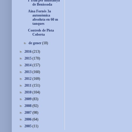
I Trail per muntanya
de Benissoda
Aina Fornés 3a
autonòmica
absoluta en 60 m
tanques
Controls de Pista
Coberta
►
de gener
(18)
►
2016
(213)
►
2015
(170)
►
2014
(157)
►
2013
(160)
►
2012
(169)
►
2011
(151)
►
2010
(104)
►
2009
(83)
►
2008
(92)
►
2007
(98)
►
2006
(64)
►
2005
(11)