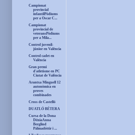
Campionat
provincial
infantilPòdiums
per a Oscar C...
Campionat
provincial de
veteransPòdiums
per a Mila...
Control juvenil-
júnior en València
Control cadet en
València
Gran premi
d'atletisme en PC
Ciutat de València
Arantxa Minguell 12
autonòmica en
proves
combinades
Cross de Castelló
DUATLÓ BÉTERA
Cursa de la Dona
DéniaAnna
Berglind
Pálmadóttir i ...