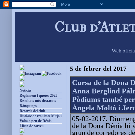
Club d'Atle
Web oficia
5 de febrer del 2017
Cursa de la Dona 
Anna Berglind Pálm
Notícies
Reglament i quotes 2025
Pòdiums també per
Resultats més destacats
Rànquings
Àngela Moltó i Jero
Rècords del club
Històric de resultats Mitja i
05-02-2017. Diumenge
Volta a peu de Dénia
de la Dona Dénia hi 
Llista de correu
grup de corredores d