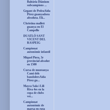
Baleària Diànium
subcampions ...
Gegant de PedraAïda
Pérez guanyadora
absoluta. Eli...
Christina mallett
guanya en El
Campello
DUATLÓ SANT
VICENT DEL
RASPEIG
Campionat
autonòmic infantil
Miquel Piera, 3r
provincial absolut
en 1500
Cursa de muntanya
Camí dels
bandolersAïda
Pérez gu...
Mayca Sala i Lili
Riva 4es en la
copa de clubs
vet...
Campionat
autonòmic de
marxa en ruta