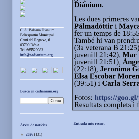
Diànium
.
Les dues primeres va
Pálmadóttir
i
Mayca
C. A. Baleària Diànium
fer un temps de 18:55
Poliesportiu Municipal
També hi van prendr
Camí del Regatxo, 6
03700 Dénia
(3a veterana B 21:25
Tel. 665529083
juvenill 21:42),
Mar 
info@cadianium.org
juvenill 21:51),
Ànge
(22:18),
Jeronima Gi
Elsa Escobar More
(39:51) i
Carla Serr
Busca en cadianium.org
Fotos:
https://goo.
Resultats complets i 
Entrada més recent
Arxiu de notícies
►
2026
(131)