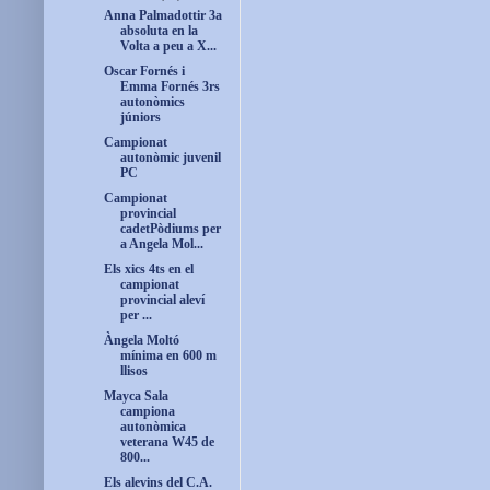
Anna Palmadottir 3a
absoluta en la
Volta a peu a X...
Oscar Fornés i
Emma Fornés 3rs
autonòmics
júniors
Campionat
autonòmic juvenil
PC
Campionat
provincial
cadetPòdiums per
a Angela Mol...
Els xics 4ts en el
campionat
provincial aleví
per ...
Àngela Moltó
mínima en 600 m
llisos
Mayca Sala
campiona
autonòmica
veterana W45 de
800...
Els alevins del C.A.