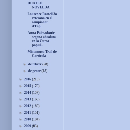
DUATLÓ
NOVELDA
Laurence Rastell 3a
veterana en el
campionat
d'Esp...
Anna Palmadottir
segona absoluta
en la Cursa
popul...
Mimamuca Trail de
Carrícola
►
de febrer
(28)
►
de gener
(18)
►
2016
(213)
►
2015
(170)
►
2014
(157)
►
2013
(160)
►
2012
(169)
►
2011
(151)
►
2010
(104)
►
2009
(83)