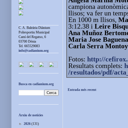
campiona autonòmica
llisos; va fer un temp
En 1000 m llisos,
Ma
3:12.38 i
Leire Bisq
C. A. Baleària Diànium
Ana Muñoz Bertom
Poliesportiu Municipal
Camí del Regatxo, 6
Maria Jose Baguena
03700 Dénia
Carla Serra Monto
Tel. 665529083
info@cadianium.org
Fotos:
http://cefirox
Resultats complets:
h
/resultados/pdf/act
Busca en cadianium.org
Entrada més recent
Arxiu de notícies
►
2026
(131)