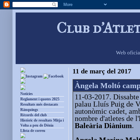
Club d'Atle
Web oficia
11 de març del 2017
Àngela Moltó campi
Notícies
11-03-2017. Dissabte 
Reglament i quotes 2025
palau Lluís Puig de 
Resultats més destacats
autonòmic cadet, amb
Rànquings
Rècords del club
nombre d'atletes de l'
Històric de resultats Mitja i
Baleària Diànium
.
Volta a peu de Dénia
Llista de correu
Angela Marina Molt