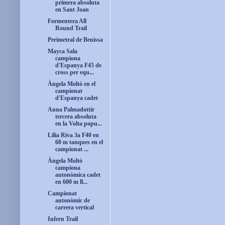
primera absoluta
en Sant Joan
Formentera All
Round Trail
Perimetral de Benissa
Mayca Sala
campiona
d'Espanya F45 de
cross per equ...
Àngela Moltó en el
campionat
d'Espanya cadet
Anna Palmadottir
tercera absoluta
en la Volta popu...
Lilia Riva 3a F40 en
60 m tanques en el
campionat ...
Àngela Moltó
campiona
autonòmica cadet
en 600 m ll...
Campionat
autonòmic de
carrera vertical
Infern Trail