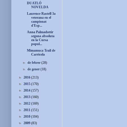
DUATLÓ
NOVELDA
Laurence Rastell 3a
veterana en el
campionat
d'Esp...
Anna Palmadottir
segona absoluta
en la Cursa
popul...
Mimamuca Trail de
Carrícola
►
de febrer
(28)
►
de gener
(18)
►
2016
(213)
►
2015
(170)
►
2014
(157)
►
2013
(160)
►
2012
(169)
►
2011
(151)
►
2010
(104)
►
2009
(83)