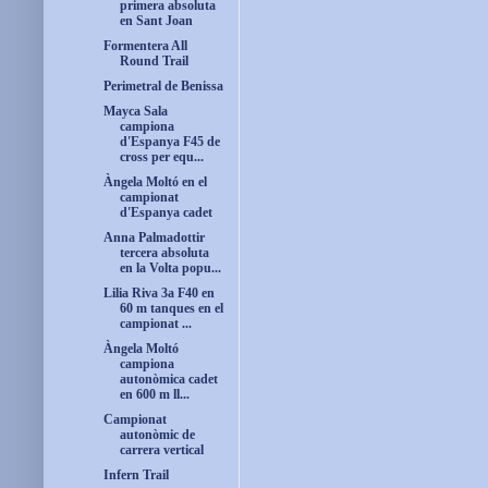
primera absoluta
en Sant Joan
Formentera All
Round Trail
Perimetral de Benissa
Mayca Sala
campiona
d'Espanya F45 de
cross per equ...
Àngela Moltó en el
campionat
d'Espanya cadet
Anna Palmadottir
tercera absoluta
en la Volta popu...
Lilia Riva 3a F40 en
60 m tanques en el
campionat ...
Àngela Moltó
campiona
autonòmica cadet
en 600 m ll...
Campionat
autonòmic de
carrera vertical
Infern Trail