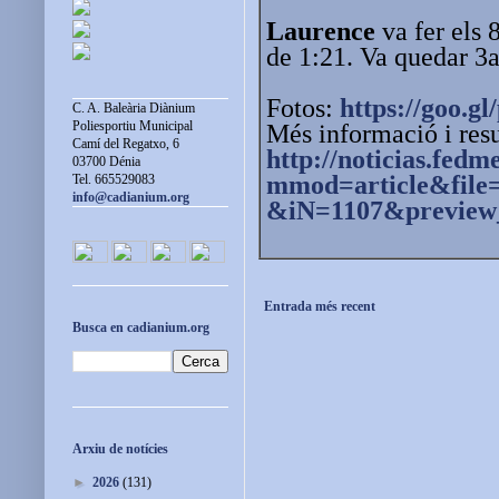
Laurence
va fer els 
de 1:21. Va quedar 3a
Fotos:
https://goo.g
C. A. Baleària Diànium
Poliesportiu Municipal
Més informació i resu
Camí del Regatxo, 6
http://noticias.fedm
03700 Dénia
mmod=article&file=
Tel. 665529083
info@cadianium.org
&iN=1107&previe
Entrada més recent
Busca en cadianium.org
Arxiu de notícies
►
2026
(131)