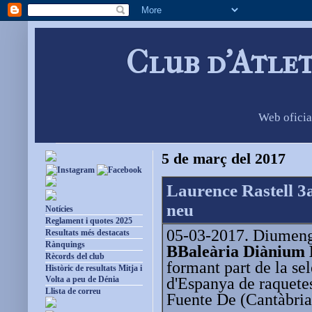
Club d'Atle
Web oficia
5 de març del 2017
Laurence Rastell 3
neu
Notícies
Reglament i quotes 2025
05-03-2017. Diumenge
Resultats més destacats
Rànquings
BBaleària Diànium 
Rècords del club
formant part de la se
Històric de resultats Mitja i
d'Espanya de raquetes
Volta a peu de Dénia
Llista de correu
Fuente De (Cantàbria