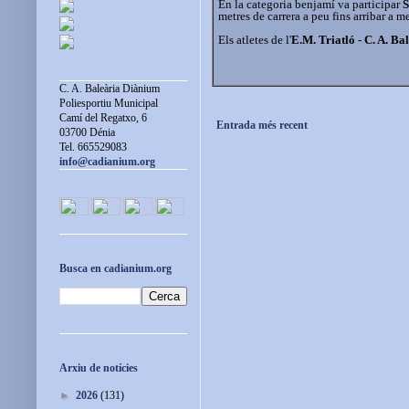
En la categoria benjamí va participar
S
metres de carrera a peu fins arribar a 
Els atletes de l'
E.M. Triatló - C. A. B
C. A. Baleària Diànium
Poliesportiu Municipal
Camí del Regatxo, 6
Entrada més recent
03700 Dénia
Tel. 665529083
info@cadianium.org
Busca en cadianium.org
Arxiu de notícies
►
2026
(131)