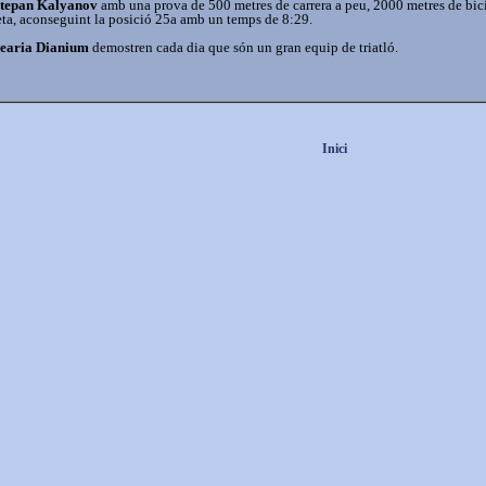
tepan Kalyanov
amb una prova de 500 metres de carrera a peu, 2000 metres de bici
meta, aconseguint la posició 25a amb un temps de 8:29.
alearia Dianium
demostren cada dia que són un gran equip de triatló.
Inici