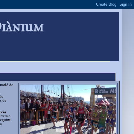
Diànium
Duatló de
és
s de
rcía
rrera a
seguint
la