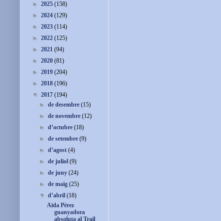
►
2025
(158)
►
2024
(129)
►
2023
(114)
►
2022
(125)
►
2021
(94)
►
2020
(81)
►
2019
(204)
►
2018
(196)
▼
2017
(194)
►
de desembre
(15)
►
de novembre
(12)
►
d’octubre
(18)
►
de setembre
(9)
►
d’agost
(4)
►
de juliol
(9)
►
de juny
(24)
►
de maig
(25)
▼
d’abril
(18)
Aïda Pérez
guanyadora
absoluta al Trail