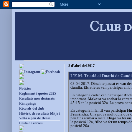
Club d
8 d’abril del 2017
L'E.M. Triatló al Duatló de Gandi
08-04-2017. Dissabte passat es van desp
Gandia. Els atletes van participar amb 
Notícies
Reglament i quotes 2025
En categoria cadet van participar
Andr
Resultats més destacats
important.
Makara
va acabar la carre
45:15 en la posició 32a. La prova cons
Rànquings
Rècords del club
En categoria infantil van participar
Hu
Històric de resultats Mitja i
Fernández
. Una prova molt dura que c
peu fins arribar a meta.
Hugo
va fer un
Volta a peu de Dénia
la posició 12a,
Alba
va fer un temps de
Llista de correu
posició 20a.