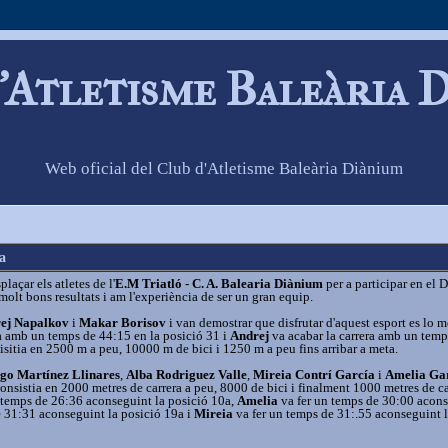
'Atletisme Baleària 
Web oficial del Club d'Atletisme Baleària Diànium
a
laçar els atletes de l'
E.M Triatló - C. A. Balearia Diànium
per a participar en el 
molt bons resultats i am l'experiència de ser un gran equip.
ej Napalkov
i
Makar Borisov
i van demostrar que disfrutar d'aquest esport es lo m
ra amb un temps de 44:15 en la posició 31 i
Andrej
va acabar la carrera amb un temp
isitia en 2500 m a peu, 10000 m de bici i 1250 m a peu fins arribar a meta.
go Martínez Llinares
,
Alba Rodriguez Valle
,
Mireia Contrí García
i
Amelia Ga
onsistia en 2000 metres de carrera a peu, 8000 de bici i finalment 1000 metres de ca
 temps de 26:36 aconseguint la posició 10a,
Amelia
va fer un temps de 30:00 acon
 31:31 aconseguint la posició 19a i
Mireia
va fer un temps de 31:.55 aconseguint 