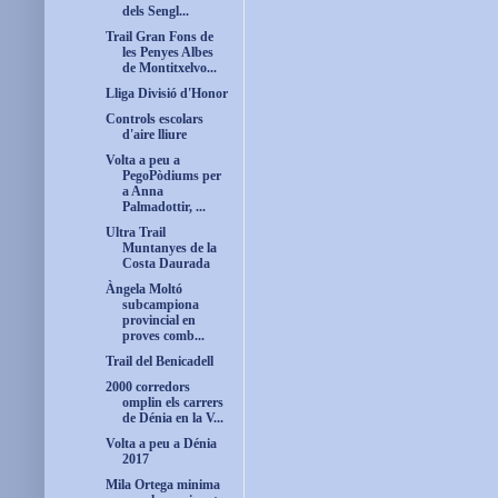
dels Sengl...
Trail Gran Fons de
les Penyes Albes
de Montitxelvo...
Lliga Divisió d'Honor
Controls escolars
d'aire lliure
Volta a peu a
PegoPòdiums per
a Anna
Palmadottir, ...
Ultra Trail
Muntanyes de la
Costa Daurada
Àngela Moltó
subcampiona
provincial en
proves comb...
Trail del Benicadell
2000 corredors
omplin els carrers
de Dénia en la V...
Volta a peu a Dénia
2017
Mila Ortega minima