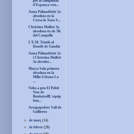
per al campionat
d'Espanya vete...
Anna Pálmadóttir 2a
absoluta en la
Cursa la Xara S...
Christina Mallett 3a
absoluta en els 5K
del Campello
L'E.M. Triatló al
Duatló de Gandia
Anna Pálmadóttir 2a
i Christina Mallett
3a absolut...
Mayca Sala primera
absoluta en la
Milla Urbana La
...
Volta a peu El Poble
Nou de
BenitatxellL'equip
fem...
Arrapapedres Vall de
Gallinera
►
de març
(14)
►
de febrer
(28)