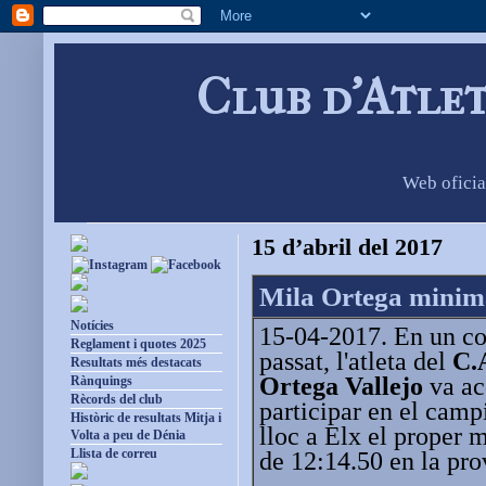
Club d'Atle
Web oficia
15 d’abril del 2017
Mila Ortega minima
Notícies
15-04-2017. En un con
Reglament i quotes 2025
passat, l'atleta del
C.
Resultats més destacats
Ortega Vallejo
va ac
Rànquings
Rècords del club
participar en el camp
Històric de resultats Mitja i
lloc a Elx el proper 
Volta a peu de Dénia
Llista de correu
de 12:14.50 en la pro