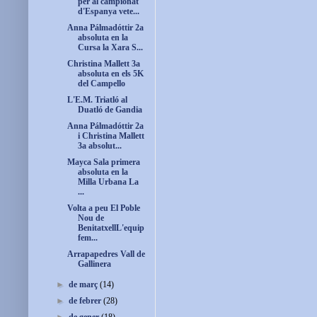
per al campionat
d'Espanya vete...
Anna Pálmadóttir 2a
absoluta en la
Cursa la Xara S...
Christina Mallett 3a
absoluta en els 5K
del Campello
L'E.M. Triatló al
Duatló de Gandia
Anna Pálmadóttir 2a
i Christina Mallett
3a absolut...
Mayca Sala primera
absoluta en la
Milla Urbana La
...
Volta a peu El Poble
Nou de
BenitatxellL'equip
fem...
Arrapapedres Vall de
Gallinera
►
de març
(14)
►
de febrer
(28)