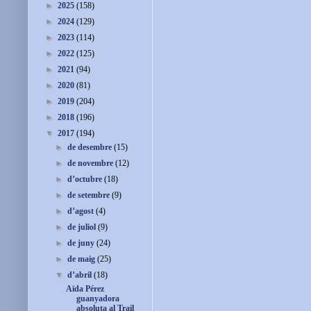
►
2025
(158)
►
2024
(129)
►
2023
(114)
►
2022
(125)
►
2021
(94)
►
2020
(81)
►
2019
(204)
►
2018
(196)
▼
2017
(194)
►
de desembre
(15)
►
de novembre
(12)
►
d’octubre
(18)
►
de setembre
(9)
►
d’agost
(4)
►
de juliol
(9)
►
de juny
(24)
►
de maig
(25)
▼
d’abril
(18)
Aïda Pérez
guanyadora
absoluta al Trail