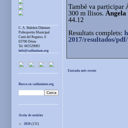
També va participar
300 m llisos.
Àngela
44.12
C. A. Baleària Diànium
Resultats complets:
h
Poliesportiu Municipal
Camí del Regatxo, 6
2017/resultados/pdf
03700 Dénia
Tel. 665529083
info@cadianium.org
Entrada més recent
Busca en cadianium.org
Arxiu de notícies
►
2026
(131)