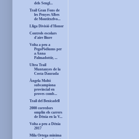
dels Sengl...
Trail Gran Fons de
les Penyes Albes
de Montitxelvo...
Lliga Divisió d'Honor
Controls escolars
d'aire lliure
Volta a peu a
PegoPòdiums per
a Anna
Palmadottir, ...
Ultra Trail
Muntanyes de la
Costa Daurada
Àngela Moltó
subcampiona
provincial en
proves comb...
Trail del Benicadell
2000 corredors
omplin els carrers
de Dénia en la V...
Volta a peu a Dénia
2017
Mila Ortega minima