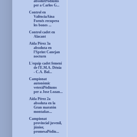
absolutPòdiums
per a Carlos G...
Control en
ValènciaAina
Fornés recupera
les bones ...
Control cadet en
Alacant
Aïda Pérez 3a
absoluta en
l'Sprint Canejan
nocturn
L'equip cadet femení
de l'E.M.A. Dénia
- C.A. Bal...
Campionat
autonòmic
veteràPòdiums
per a Jose Lozan...
Aïda Pérez 2a
absoluta en la
Gran maratón
montañas...
Campionat
provincial juvenil,
júnior,
promesaPòdiu...