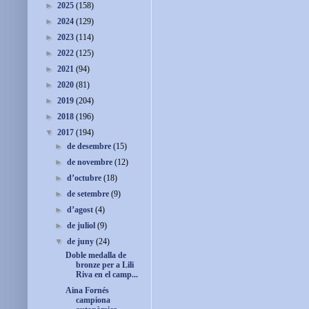
►
2025
(158)
►
2024
(129)
►
2023
(114)
►
2022
(125)
►
2021
(94)
►
2020
(81)
►
2019
(204)
►
2018
(196)
▼
2017
(194)
►
de desembre
(15)
►
de novembre
(12)
►
d’octubre
(18)
►
de setembre
(9)
►
d’agost
(4)
►
de juliol
(9)
▼
de juny
(24)
Doble medalla de
bronze per a Lili
Riva en el camp...
Aina Fornés
campiona