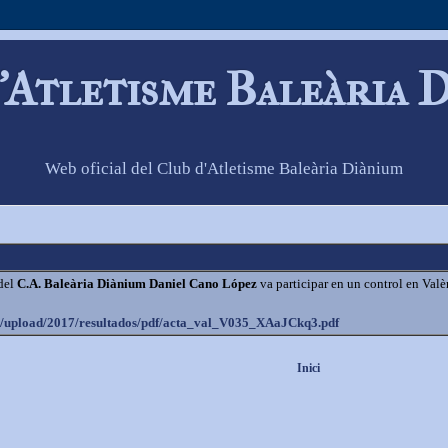
'Atletisme Baleària 
Web oficial del Club d'Atletisme Baleària Diànium
 del
C.A. Baleària Diànium Daniel Cano López
va participar en un control en Valè
s/upload/
2017/resultados/pdf/acta_val_
V035_XAaJCkq3.pdf
Inici