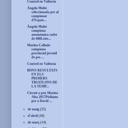
Control en València
Àngela Moltó
seleccionada per al
campionat
d'Espan...
Àngela Moltó
campiona
autonòmica cadet
de 600Leire...
Marina Collado
campiona
provincial juvenil
de pes ...
Control en València
BONS RESULTATS
EN ELS
PRIMERS
TRIATLONS DE
LA TEMP...
Circuit a peu Marina
Alta 2017Pòdiums
per a David ...
►
de maig
(25)
►
d’abril
(18)
►
de març
(14)