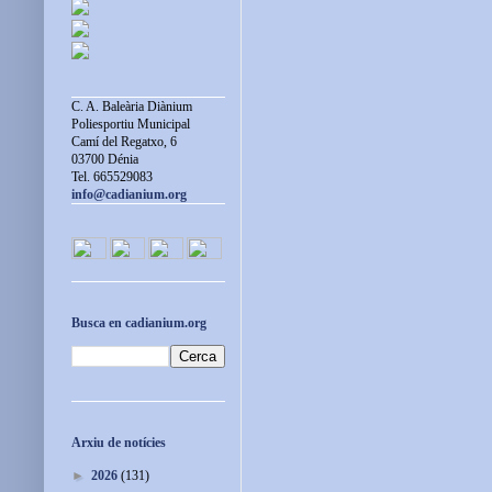
C. A. Baleària Diànium
Poliesportiu Municipal
Camí del Regatxo, 6
03700 Dénia
Tel. 665529083
info@cadianium.org
Busca en cadianium.org
Arxiu de notícies
►
2026
(131)