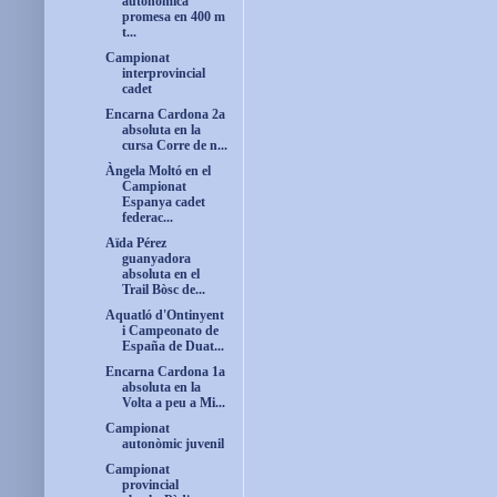
autonòmica
promesa en 400 m
t...
Campionat
interprovincial
cadet
Encarna Cardona 2a
absoluta en la
cursa Corre de n...
Àngela Moltó en el
Campionat
Espanya cadet
federac...
Aïda Pérez
guanyadora
absoluta en el
Trail Bòsc de...
Aquatló d'Ontinyent
i Campeonato de
España de Duat...
Encarna Cardona 1a
absoluta en la
Volta a peu a Mi...
Campionat
autonòmic juvenil
Campionat
provincial