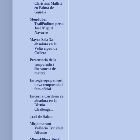
Christina Mallett
en Palma de
Gandia
Monduber
TrailPòdium per a
José Miguel
Navarro
Mayca Sala 3a
absoluta en la
Volta a peu de
Cullera
Presentació de la
temporada i
lliurament de
materi...
Entrega equipament
nova temporada i
foto oficial
Encarna Cardona 2a
absoluta en la
Bèrnia
Challenge...
Trail de Salem
Mitja marató
València Trinidad
Alfonso
Miquel Piera, Susi