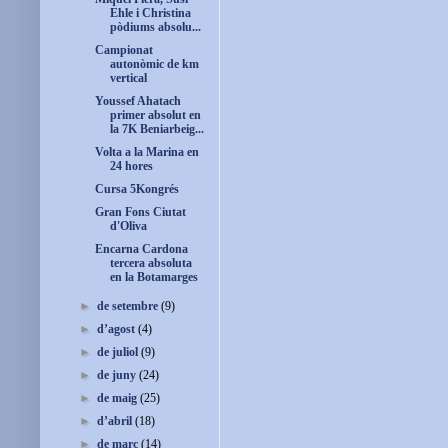
Ehle i Christina
pòdiums absolu...
Campionat
autonòmic de km
vertical
Youssef Ahatach
primer absolut en
la 7K Beniarbeig...
Volta a la Marina en
24 hores
Cursa 5Kongrés
Gran Fons Ciutat
d'Oliva
Encarna Cardona
tercera absoluta
en la Botamarges
►
de setembre
(9)
►
d’agost
(4)
►
de juliol
(9)
►
de juny
(24)
►
de maig
(25)
►
d’abril
(18)
►
de març
(14)