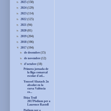
►
2025
(158)
►
2024
(129)
►
2023
(114)
►
2022
(125)
►
2021
(94)
►
2020
(81)
►
2019
(204)
►
2018
(196)
▼
2017
(194)
►
de desembre
(15)
►
de novembre
(12)
▼
d’octubre
(18)
Primera jornada de
la lliga comarcal
escolar d'atl...
Youssef Ahatach 2n
absolut en la
cursa València
co...
Ibiza Trail
2017Pòdium per a
Laurence Rastell
Pòdium per a