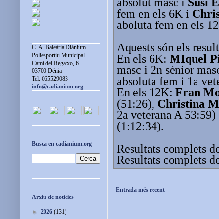
absolut masc i
Susi E
fem en els 6K i
Chris
aboluta fem en els 1
Aquests són els result
C. A. Baleària Diànium
Poliesportiu Municipal
En els 6K:
MIquel P
Camí del Regatxo, 6
masc i 2n sènior mas
03700 Dénia
absoluta fem i 1a vet
Tel. 665529083
info@cadianium.org
En els 12K:
Fran Mo
(51:26),
Christina M
2a veterana A 53:59)
(1:12:34).
Busca en cadianium.org
Resultats complets d
Resultats complets d
Entrada més recent
Arxiu de notícies
►
2026
(131)