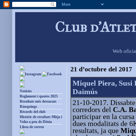
Club d'Atle
Web oficia
21 d’octubre del 2017
Miquel Piera, Susi 
Daimús
Notícies
Reglament i quotes 2025
21-10-2017. Dissabte 
Resultats més destacats
Rànquings
corredors del
C.A. B
Rècords del club
participar en la curs
Històric de resultats Mitja i
dues modalitats de 6
Volta a peu de Dénia
Llista de correu
resultats, ja que
Miqu