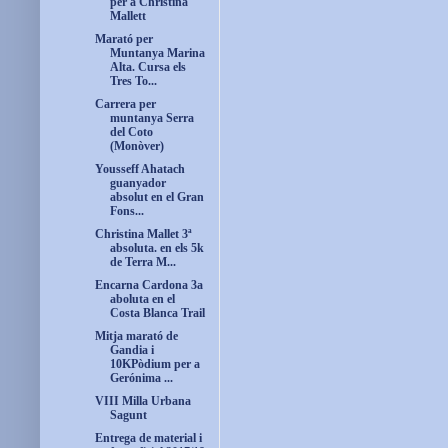
per a Christina
Mallett
Marató per
Muntanya Marina
Alta. Cursa els
Tres To...
Carrera per
muntanya Serra
del Coto
(Monòver)
Yousseff Ahatach
guanyador
absolut en el Gran
Fons...
Christina Mallet 3ª
absoluta. en els 5k
de Terra M...
Encarna Cardona 3a
aboluta en el
Costa Blanca Trail
Mitja marató de
Gandia i
10KPòdium per a
Gerónima ...
VIII Milla Urbana
Sagunt
Entrega de material i