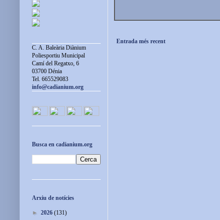
Entrada més recent
C. A. Baleària Diànium
Poliesportiu Municipal
Camí del Regatxo, 6
03700 Dénia
Tel. 665529083
info@cadianium.org
Busca en cadianium.org
Arxiu de notícies
►
2026
(131)