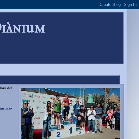
Diànium
dora del
-mitica-