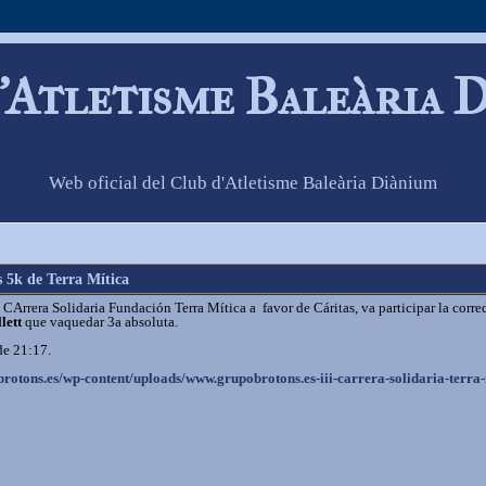
'Atletisme Baleària 
Web oficial del Club d'Atletisme Baleària Diànium
s 5k de Terra Mítica
 CArrera Solidaria Fundación Terra Mítica a favor de Cáritas, va participar la corre
lett
que vaquedar 3a absoluta.
de 21:17.
brotons.es/wp-
content/uploads/www.
grupobrotons.es-iii-carrera-
solidaria-terra