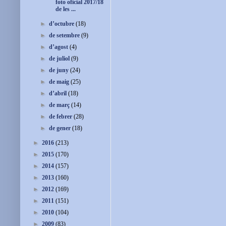
foto oficial 2017/18
de les ...
►
d’octubre
(18)
►
de setembre
(9)
►
d’agost
(4)
►
de juliol
(9)
►
de juny
(24)
►
de maig
(25)
►
d’abril
(18)
►
de març
(14)
►
de febrer
(28)
►
de gener
(18)
►
2016
(213)
►
2015
(170)
►
2014
(157)
►
2013
(160)
►
2012
(169)
►
2011
(151)
►
2010
(104)
►
2009
(83)