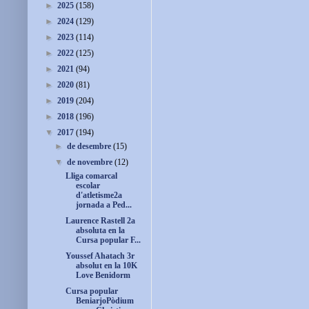
►
2025
(158)
►
2024
(129)
►
2023
(114)
►
2022
(125)
►
2021
(94)
►
2020
(81)
►
2019
(204)
►
2018
(196)
▼
2017
(194)
►
de desembre
(15)
▼
de novembre
(12)
Lliga comarcal
escolar
d'atletisme2a
jornada a Ped...
Laurence Rastell 2a
absoluta en la
Cursa popular F...
Youssef Ahatach 3r
absolut en la 10K
Love Benidorm
Cursa popular
BeniarjoPòdium