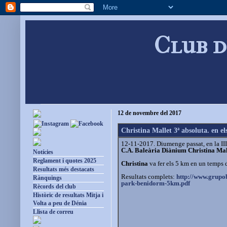
Club d
12 de novembre del 2017
Christina Mallet 3ª absoluta. en el
12-11-2017. Diumenge passat, en la III
C.A. Baleària Diànium
Christina Mal
Notícies
Reglament i quotes 2025
Christina
va fer els 5 km en un temps 
Resultats més destacats
Resultats complets:
http://www.grupo
Rànquings
park-
benidorm-5km.pdf
Rècords del club
Històric de resultats Mitja i
Volta a peu de Dénia
Llista de correu