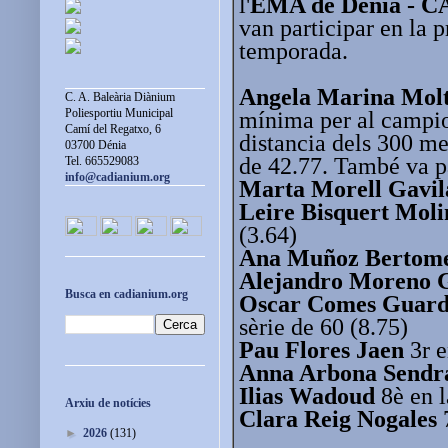
l'
EMA de Dénia - CA
van participar en la 
temporada.
Angela Marina Molt
C. A. Baleària Diànium
Poliesportiu Municipal
mínima per al campio
Camí del Regatxo, 6
distancia dels 300 me
03700 Dénia
de 42.77. També va pa
Tel. 665529083
info@cadianium.org
Marta Morell Gavil
Leire Bisquert Moli
(3.64)
Ana Muñoz Bertom
Alejandro Moreno 
Busca en cadianium.org
Oscar Comes Guard
sèrie de 60 (8.75)
Pau Flores Jaen
3r e
Anna Arbona Sendr
Ilias Wadoud
8è en l
Arxiu de notícies
Clara Reig Nogales
7
►
2026
(131)