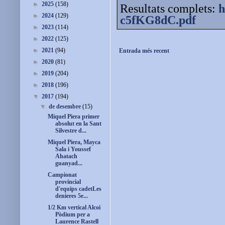
►
2025
(158)
Resultats complets:
h
►
2024
(129)
c5fKG8dC.pdf
►
2023
(114)
►
2022
(125)
►
2021
(94)
Entrada més recent
►
2020
(81)
►
2019
(204)
►
2018
(196)
▼
2017
(194)
▼
de desembre
(15)
Miquel Piera primer
absolut en la Sant
Silvestre d...
Miquel Piera, Mayca
Sala i Youssef
Ahatach
guanyad...
Campionat
provincial
d'equips cadetLes
denieres 5e...
1/2 Km vertical Alcoi
Pòdium per a
Laurence Rastell