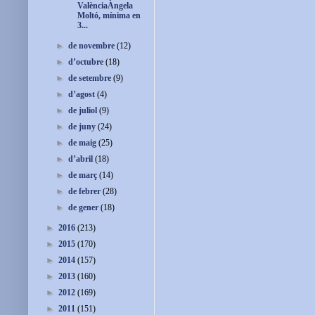
ValènciaÀngela
Moltó, mínima en
3...
►
de novembre
(12)
►
d’octubre
(18)
►
de setembre
(9)
►
d’agost
(4)
►
de juliol
(9)
►
de juny
(24)
►
de maig
(25)
►
d’abril
(18)
►
de març
(14)
►
de febrer
(28)
►
de gener
(18)
►
2016
(213)
►
2015
(170)
►
2014
(157)
►
2013
(160)
►
2012
(169)
►
2011
(151)