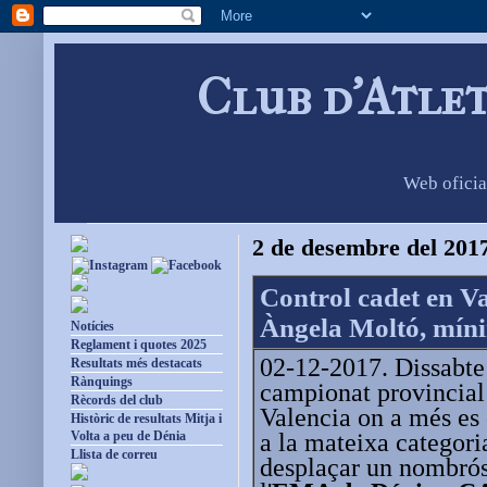
Club d'Atle
Web oficia
2 de desembre del 201
Control cadet en V
Àngela Moltó, míni
Notícies
Reglament i quotes 2025
02-12-2017. Dissabte 
Resultats més destacats
Rànquings
campionat provincial 
Rècords del club
Valencia on a més es 
Històric de resultats Mitja i
a la mateixa categori
Volta a peu de Dénia
Llista de correu
desplaçar un nombrós