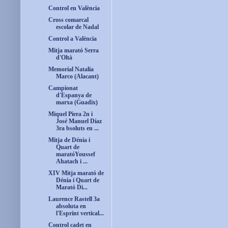
Control en València
Cross comarcal
escolar de Nadal
Control a València
Mitja marató Serra
d'Oltà
Memorial Natalia
Marco (Alacant)
Campionat
d'Espanya de
marxa (Guadix)
Miquel Piera 2n i
José Manuel Díaz
3ra bsoluts en ...
Mitja de Dénia i
Quart de
maratóYoussef
Ahatach i ...
XIV Mitja marató de
Dénia i Quart de
Marató Di...
Laurence Rastell 3a
absoluta en
l'Esprint vertical...
Control cadet en