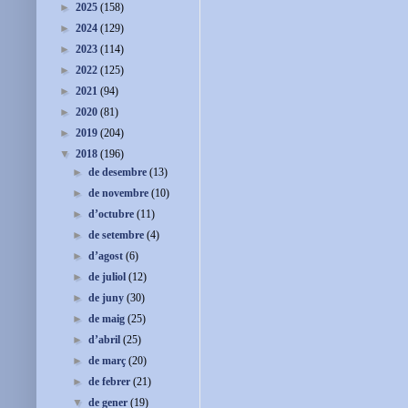
►
2025
(158)
►
2024
(129)
►
2023
(114)
►
2022
(125)
►
2021
(94)
►
2020
(81)
►
2019
(204)
▼
2018
(196)
►
de desembre
(13)
►
de novembre
(10)
►
d’octubre
(11)
►
de setembre
(4)
►
d’agost
(6)
►
de juliol
(12)
►
de juny
(30)
►
de maig
(25)
►
d’abril
(25)
►
de març
(20)
►
de febrer
(21)
▼
de gener
(19)