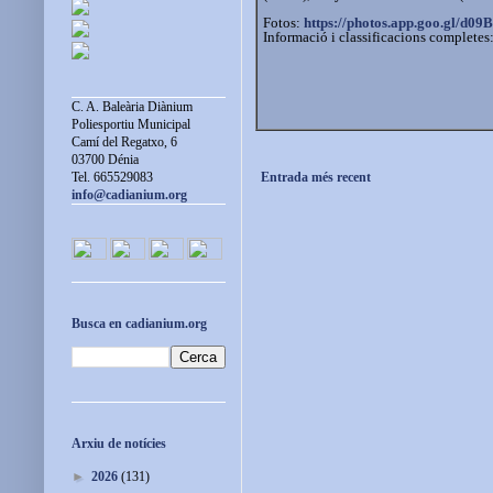
Fotos:
https://photos.app.goo.gl/
d09B
Informació i classificacions completes
C. A. Baleària Diànium
Poliesportiu Municipal
Camí del Regatxo, 6
03700 Dénia
Entrada més recent
Tel. 665529083
info@cadianium.org
Busca en cadianium.org
Arxiu de notícies
►
2026
(131)