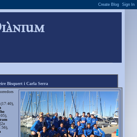
Diànium
re Bisquert i Carla Serra
corredors
(17:40),
a
cho
05),
fram
(2a
:56),
a