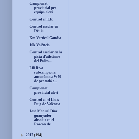
Campionat
provincial per
equips aleví
Control en Elx
Control escolar en
Dénia
Km Vertical Gandia
10k València
Control escolar en la
pista d'atletisme
del Polies...
Lili Riva
subcampiona
autonòmica W40
de pentatló e...
Campionat
provincial aleví
Control en el Lluís
Puig de València
José Manuel Díaz
guanyador
absolut en el
Roscón de...
►
2017
(194)