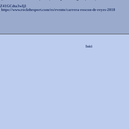
Z41GCdta3wIj1
:
https://www.rockthesport.com/
es/evento/carrera-roscon-de-
reyes-2018
Inici