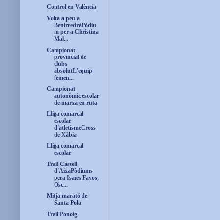
Control en València
Volta a peu a
BenirredràPòdiu
m per a Christina
Mal...
Campionat
provincial de
clubs
absolutL'equip
femen...
Campionat
autonòmic escolar
de marxa en ruta
Lliga comarcal
escolar
d'atletismeCross
de Xàbia
Lliga comarcal
escolar
Trail Castell
d'AixaPòdiums
pera Isaïes Fayos,
Osc...
Mitja marató de
Santa Pola
Trail Ponoig