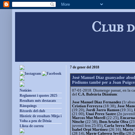
Club d
7 de gener del 2018
José Manuel Díaz guanyador absol
Pòdiums també per a Joan Puigcer
07-01-2018. Diumenge passat, en la car
Notícies
del
C.A. Baleària Diànium
:
Reglament i quotes 2025
Resultats més destacats
Jose Manuel Diaz Fernandez
(1r abso
Cristian Ferreyra
(18:38),
Jose Manu
Rànquings
(19:20),
Jordi Jorro Ramon
(19:31),
Rècords del club
(21:00),
Unai Perez Sastre
(2n juveni
Històric de resultats Mitja i
Marcos Mut Morell
(22:25),
Encarna
Volta a peu de Dénia
Nitsche
(22:58),
Ibon Artabe Olea
(23
juvenil fem 25:05),
Carla Serra Mon
Llista de correu
Isabel Orpi Martinez
(26:16),
Mario 
(28:14),
Mayte Cabrera Sevilla
(28:2