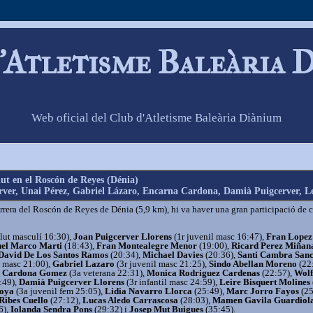
'Atletisme Baleària 
Web oficial del Club d'Atletisme Baleària Diànium
ut en el Roscón de Reyes (Dénia)
ver, Unai Pérez, Gabriel Lázaro, Encarna Cardona, Damià Puigcerver, Lei
rera del Roscón de Reyes de Dénia (5,9 km), hi va haver una gran participació de 
lut masculí 16:30),
Joan Puigcerver Llorens
(1r juvenil masc 16:47),
Fran Lopez
el Marco Marti
(18:43),
Fran Montealegre Menor
(19:00),
Ricard Perez Miñan
David De Los Santos Ramos
(20:34),
Michael Davies
(20:36),
Santi Cambra San
l masc 21:00),
Gabriel Lazaro
(3r juvenil masc 21:25),
Sindo Abellan Moreno
(22:
 Cardona Gomez
(3a veterana 22:31),
Monica Rodriguez Cardenas
(22:57),
Wol
:49),
Damià Puigcerver Llorens
(3r infantil masc 24:59),
Leire Bisquert Molines
toya
(3a juvenil fem 25:05),
Lidia Navarro Llorca
(25:49),
Marc Jorro Fayos
(25
Ribes Cuello
(27:12),
Lucas Aledo Carrascosa
(28:03),
Mamen Gavila Guardiol
6),
Iolanda Sendra Pons
(29:32) i
Josep Mut Buigues
(35:45).