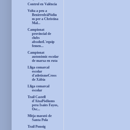
Control en València
Volta a peu a
BenirredràPòdiu
m per a Christina
Mal...
Campionat
provincial de
clubs
absolutL'equip
femen...
Campionat
autonòmic escolar
de marxa en ruta
Lliga comarcal
escolar
d'atletismeCross
de Xàbia
Lliga comarcal
escolar
Trail Castell
d'AixaPòdiums
pera Isaïes Fayos,
Osc...
Mitja marató de
Santa Pola
Trail Ponoig