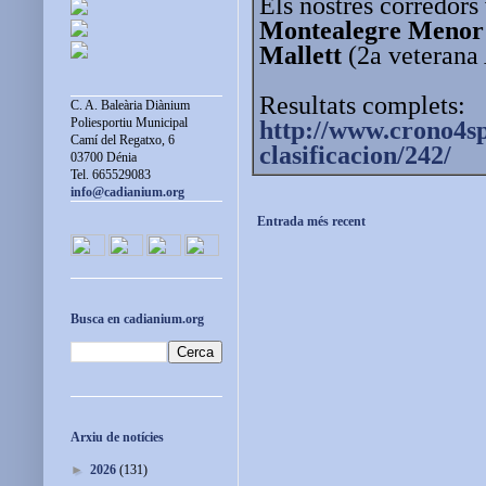
Els nostres corredors
Montealegre Menor
Mallett
(2a veterana
Resultats complets:
C. A. Baleària Diànium
Poliesportiu Municipal
http://www.crono4sp
Camí del Regatxo, 6
clasificacion/242/
03700 Dénia
Tel. 665529083
info@cadianium.org
Entrada més recent
Busca en cadianium.org
Arxiu de notícies
►
2026
(131)