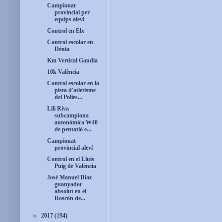
Campionat
provincial per
equips aleví
Control en Elx
Control escolar en
Dénia
Km Vertical Gandia
10k València
Control escolar en la
pista d'atletisme
del Polies...
Lili Riva
subcampiona
autonòmica W40
de pentatló e...
Campionat
provincial aleví
Control en el Lluís
Puig de València
José Manuel Díaz
guanyador
absolut en el
Roscón de...
►
2017
(194)