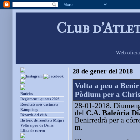
Club d'Atle
Web oficia
28 de gener del 2018
Volta a peu a Beni
Pòdium per a Chris
Notícies
Reglament i quotes 2026
28-01-2018. Diumenge
Resultats més destacats
Rànquings
del
C.A. Baleària D
Rècords del club
Benirredrà per a córr
Històric de resultats Mitja i
m.
Volta a peu de Dénia
Llista de correu