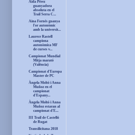
Aïda Pérez
guanyadora
absoluta en el
Trail Serra C...
Aina Fornés guanya
l'or autonòmic
amb la universit...
Laurece Rastell
campiona
autonòmica MF
de curses v...
Campionat Mundial
Mitja marató
(València)
Campionat d'Europa
Master de PC
Àngela Moltó i Anna
Muñoz en el
campionat
d'Espany...
Àngela Moltó i Anna
Muñoz estaran al
campionat d'E...
III Trail de Castelló
de Rugat
Transilicitana 2018