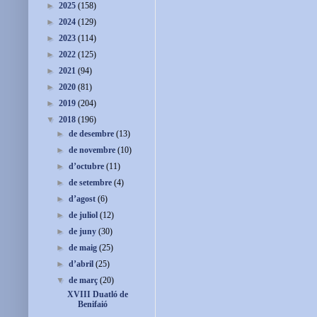
►
2025
(158)
►
2024
(129)
►
2023
(114)
►
2022
(125)
►
2021
(94)
►
2020
(81)
►
2019
(204)
▼
2018
(196)
►
de desembre
(13)
►
de novembre
(10)
►
d’octubre
(11)
►
de setembre
(4)
►
d’agost
(6)
►
de juliol
(12)
►
de juny
(30)
►
de maig
(25)
►
d’abril
(25)
▼
de març
(20)
XVIII Duatló de
Benifaió