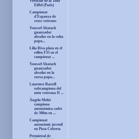
Verticale de la Tour
Eiffel (París)
Campionat
d'Espanya de
cross veterans
Youssef Ahatach
guanyador
absolur en la volta
popu...
Lilia Riva plata en el
relleu F35 en el
campionat ...
Youssef Ahatach
guanyador
absolut en la
cursa popu...
Laurence Rastell
subcampiona del
món veterana II ...
Àngela Moltó
campiona
autonòmica cadet
de 300m en ...
Campionat
autonòmic juvenil
en Pista Coberta
Permietral de