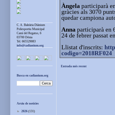
Àngela
participarà en
gràcies als 3070 punt
quedar campiona auto
C. A. Baleària Diànium
Anna
participarà en 
Poliesportiu Municipal
Camí del Regatxo, 6
24 de febrer passat 
03700 Dénia
Tel. 665529083
info@cadianium.org
Llistat d'inscrits:
htt
codigo=2018RF024
Entrada més recent
Busca en cadianium.org
Arxiu de notícies
►
2026
(131)