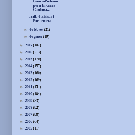
BenissaPòdiums
per a Encarna
Cardona...
Trails d'Eivissa i
Formentera
►
de febrer
(21)
►
de gener
(19)
►
2017
(194)
►
2016
(213)
►
2015
(170)
►
2014
(157)
►
2013
(160)
►
2012
(169)
►
2011
(151)
►
2010
(104)
►
2009
(83)
►
2008
(92)
►
2007
(98)
►
2006
(64)
►
2005
(11)