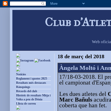
Club d'Atle
Web oficia
18 de març del 2018
Àngela Moltó i An
Notícies
17/18-03-2018. El pr
Reglament i quotes 2025
el campionat d'Espany
Resultats més destacats
Rànquings
Rècords del club
Les dues atletes del
C
Històric de resultats Mitja i
Marc Bañuls
acudira
Volta a peu de Dénia
Llista de correu
coberta que han fet.